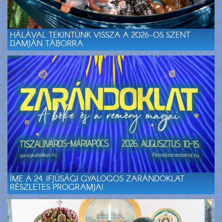
HÁLÁVAL TEKINTÜNK VISSZA A 2026-OS SZENT
DAMJÁN TÁBORRA
ÍME A 24. IFJÚSÁGI GYALOGOS ZARÁNDOKLAT
RÉSZLETES PROGRAMJA!