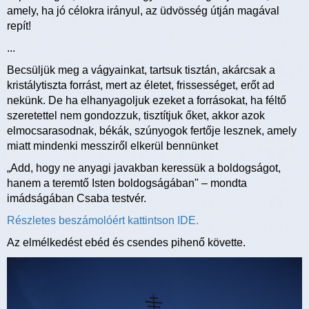
amely, ha jó célokra irányul, az üdvösség útján magával
repít!
...
Becsüljük meg a vágyainkat, tartsuk tisztán, akárcsak a
kristálytiszta forrást, mert az életet, frissességet, erőt ad
nekünk. De ha elhanyagoljuk ezeket a forrásokat, ha féltő
szeretettel nem gondozzuk, tisztítjuk őket, akkor azok
elmocsarasodnak, békák, szúnyogok fertője lesznek, amely
miatt mindenki messziről elkerül bennünket
„Add, hogy ne anyagi javakban keressük a boldogságot,
hanem a teremtő Isten boldogságában" – mondta
imádságában Csaba testvér.
Részletes beszámolóért kattintson IDE.
Az elmélkedést ebéd és csendes pihenő követte.