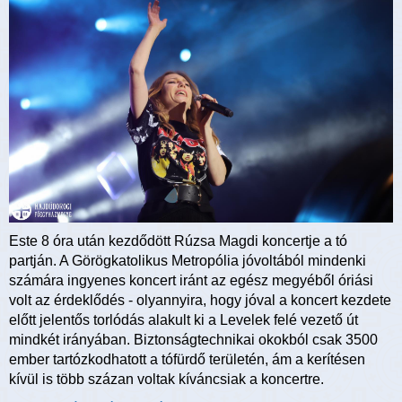
Este 8 óra után kezdődött Rúzsa Magdi koncertje a tó
partján. A Görögkatolikus Metropólia jóvoltából mindenki
számára ingyenes koncert iránt az egész megyéből óriási
volt az érdeklődés - olyannyira, hogy jóval a koncert kezdete
előtt jelentős torlódás alakult ki a Levelek felé vezető út
mindkét irányában. Biztonságtechnikai okokból csak 3500
ember tartózkodhatott a tófürdő területén, ám a kerítésen
kívül is több százan voltak kíváncsiak a koncertre.