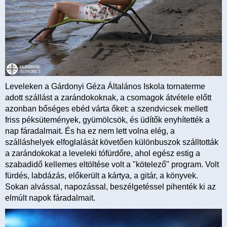
Leveleken a Gárdonyi Géza Általános Iskola tornaterme
adott szállást a zarándokoknak, a csomagok átvétele előtt
azonban bőséges ebéd várta őket: a szendvicsek mellett
friss péksütemények, gyümölcsök, és üdítők enyhítették a
nap fáradalmait. És ha ez nem lett volna elég, a
szálláshelyek elfoglalását követően különbuszok szálltották
a zarándokokat a leveleki tófürdőre, ahol egész estig a
szabadidő kellemes eltöltése volt a "kötelező" program. Volt
fürdés, labdázás, előkerült a kártya, a gitár, a könyvek.
Sokan alvással, napozással, beszélgetéssel pihenték ki az
elmúlt napok fáradalmait.