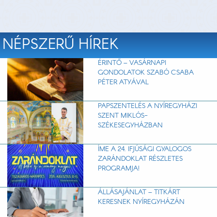
NÉPSZERŰ HÍREK
ÉRINTŐ – VASÁRNAPI
GONDOLATOK SZABÓ CSABA
PÉTER ATYÁVAL
PAPSZENTELÉS A NYÍREGYHÁZI
SZENT MIKLÓS-
SZÉKESEGYHÁZBAN
ÍME A 24. IFJÚSÁGI GYALOGOS
ZARÁNDOKLAT RÉSZLETES
PROGRAMJA!
ÁLLÁSAJÁNLAT – TITKÁRT
KERESNEK NYÍREGYHÁZÁN