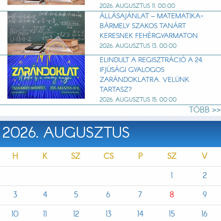
2026. AUGUSZTUS 11. 00:00
ÁLLÁSAJÁNLAT – MATEMATIKA-
BÁRMELY SZAKOS TANÁRT
KERESNEK FEHÉRGYARMATON
2026. AUGUSZTUS 13. 00:00
ELINDULT A REGISZTRÁCIÓ A 24.
IFJÚSÁGI GYALOGOS
ZARÁNDOKLATRA. VELÜNK
TARTASZ?
2026. AUGUSZTUS 15. 00:00
TÖBB >>
2026. AUGUSZTUS
H
K
SZ
CS
P
SZ
V
1
2
3
4
5
6
7
8
9
10
11
12
13
14
15
16