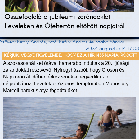
Összefoglaló a jubileumi zarándoklat
Leveleken és Ófehértón eltöltött napjairól.
Szöveg: Király András, fotó: Király András és Szabó Sándor
2022. augusztus 14. 17:08
KÉRJÜK, VEGYE FIGYELEMBE, HOGY EZ A HÍR 1455 NAPJA ÍRÓDOTT
A szokásosnál két órával hamarabb indultak a 20. ifjúsági
zarándoklat résztvevői Nyíregyházáról, hogy Oroson és
Napkoron át időben érkezzenek a negyedik nap
célpontjához, Levelekre. Az orosi templomban Monostory
Marcell parókus atya fogadta őket.