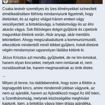
Csaba testvér személyes és ízes élményekkel színesített
elmélkedésében fölhívta mindannyiunk figyelmét, hogy
életünket, és az egész világot három emberi vágy
veszélyezteti: a birtoklásvágy, a hatalomvágy és az élni
akarás vágya. Sok fölösleges dolgot gyűjtünk és cipelünk
magunkkal életünk során. Akár anyagi, akár mentális
tekintetben. Ahogy megszabadultunk a kommunizmustól,
elkezdtünk mindenből minél többet gyűjteni, holott életünk
végén mindannyian ugyanolyan ládába kötünk ki.
Jézus Krisztus azt mondta, gyűjtsetek, de ne lim-lomokat,
hanem olyan kincseket, melyek nem romlanak el, nem
rozsdásodnak be, hanem megmaradnak az örök életre.
...
Milyen jó lenne, ha rádöbbennénk, hogy ezen a földön a
legnagyobb kincs, amire mindennél jobban vágyunk, az
nem az ajándék, hanem az Ajándékozó maga! Az élő Isten,
a Szentháromság, melynek közösségébe meghívást
kaptunk. Igen, a birtoklás vágya Isten drága ajándéka,