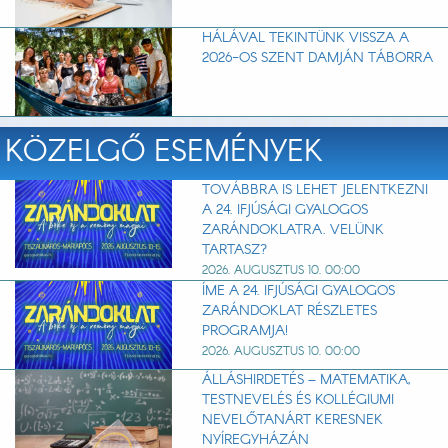
HÁLÁVAL TEKINTÜNK VISSZA A
2026-OS SZENT DAMJÁN TÁBORRA
KÖZELGŐ ESEMÉNYEK
TOVÁBBRA IS LEHET JELENTKEZNI
A 24. IFJÚSÁGI GYALOGOS
ZARÁNDOKLATRA. VELÜNK
TARTASZ?
2026. AUGUSZTUS 10. 00:00
ÍME A 24. IFJÚSÁGI GYALOGOS
ZARÁNDOKLAT RÉSZLETES
PROGRAMJA!
2026. AUGUSZTUS 10. 00:00
ÁLLÁSHIRDETÉS – MATEMATIKA,
TESTNEVELÉS ÉS KOLLÉGIUMI
NEVELŐTANÁRT KERESNEK
NYÍREGYHÁZÁN