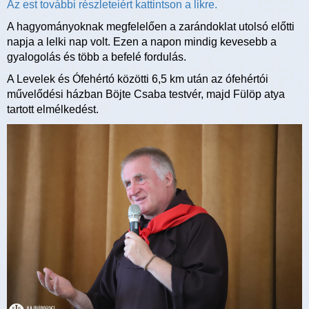
Az est további részleteiért kattintson a likre.
A hagyományoknak megfelelően a zarándoklat utolsó előtti
napja a lelki nap volt. Ezen a napon mindig kevesebb a
gyalogolás és több a befelé fordulás.
A Levelek és Ófehértó közötti 6,5 km után az ófehértói
művelődési házban Böjte Csaba testvér, majd Fülöp atya
tartott elmélkedést.