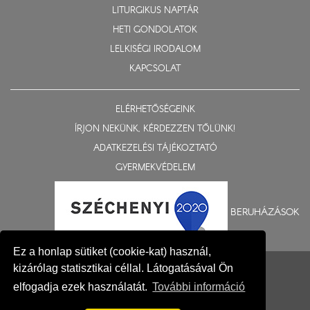
LITURGIKUS NAPTÁR
HETI GONDOLATOK
LELKISÉGI IRODALOM
KAPCSOLAT
ELÉRHETŐSÉGEINK
ÍRJON NEKÜNK, KÉRDEZZEN TŐLÜNK!
ADATKEZELÉSI TÁJÉKOZTATÓ
GYERMEKVÉDELEM
BERUHÁZÁSOK
Ez a honlap sütiket (cookie-kat) használ,
© 2015-2026 Nyíregyházi Egyházmegye
kizárólag statisztikai céllal. Látogatásával Ön
Impresszum
elfogadja ezek használatát.
További információ
Fejlesztés: Gerner Attila, Zadubenszki Norbert