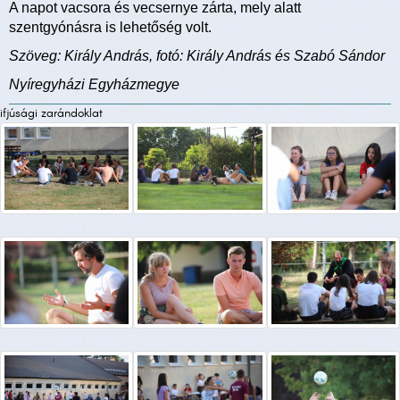
A napot vacsora és vecsernye zárta, mely alatt
szentgyónásra is lehetőség volt.
Szöveg: Király András, fotó: Király András és Szabó Sándor
Nyíregyházi Egyházmegye
ifjúsági zarándoklat