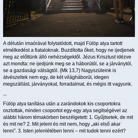
A délután imaórával folytatódott, majd Fülöp atya tartott
elmélkedést a fiataloknak. Buzdította őket, hogy ne ijedjenek
meg az előttünk álló nehézségektől. Jézus Krisztust idézve
azt mondta: ne ijedjünk meg se a háborútól, se a járványtól,
se a gazdasági válságtól. (Mk 13,7) Nagyszüleink is
átvészeltek nem egy, de két világháborút, idegen
megszállást, járványokat, forradalmat, és mégis itt vagyunk.
...
Fülöp atya tanítása után a zarándokok kis csoportokra
oszlottak, minden csoportot egy-egy atya segítségével az
alábbi három témakörben beszélgetett: 1. Gyűjtsetek, de mit
és mit ne? 2. Mit jelent és mit nem, hogy „aki első akar
lenni”. 3. Isten jelenlétében lenni – mit tudok tenni ezért?