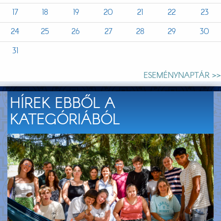
17
18
19
20
21
22
23
24
25
26
27
28
29
30
31
ESEMÉNYNAPTÁR >>
HÍREK EBBŐL A
KATEGÓRIÁBÓL