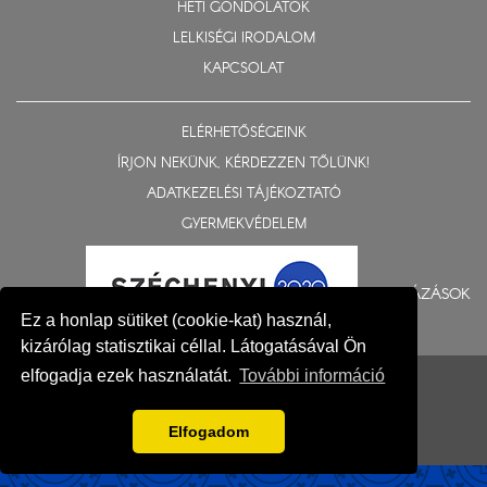
HETI GONDOLATOK
LELKISÉGI IRODALOM
KAPCSOLAT
ELÉRHETŐSÉGEINK
ÍRJON NEKÜNK, KÉRDEZZEN TŐLÜNK!
ADATKEZELÉSI TÁJÉKOZTATÓ
GYERMEKVÉDELEM
BERUHÁZÁSOK
Ez a honlap sütiket (cookie-kat) használ,
kizárólag statisztikai céllal. Látogatásával Ön
© 2015-2026 Nyíregyházi Egyházmegye
elfogadja ezek használatát.
További információ
Impresszum
Elfogadom
Fejlesztés: Gerner Attila, Zadubenszki Norbert