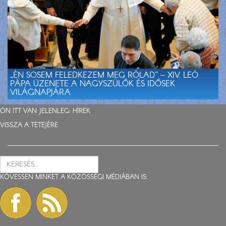
„ÉN SOSEM FELEDKEZEM MEG RÓLAD” – XIV. LEÓ
PÁPA ÜZENETE A NAGYSZÜLŐK ÉS IDŐSEK
VILÁGNAPJÁRA
ÖN ITT VAN JELENLEG:
HÍREK
VISSZA A TETEJÉRE
KÖVESSEN MINKET A KÖZÖSSÉGI MÉDIÁBAN IS: