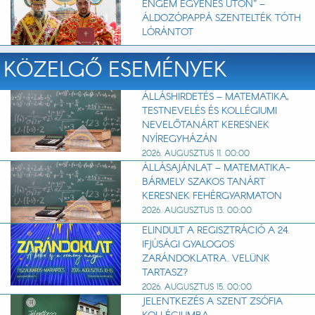
ENGEM EGYENES ÚTON” –
ÁLDOZÓPAPPÁ SZENTELTÉK TÓTH
LÓRÁNTOT
KÖZELGŐ ESEMÉNYEK
ÁLLÁSHIRDETÉS – MATEMATIKA,
TESTNEVELÉS ÉS KOLLÉGIUMI
NEVELŐTANÁRT KERESNEK
NYÍREGYHÁZÁN
2026. AUGUSZTUS 11. 00:00
ÁLLÁSAJÁNLAT – MATEMATIKA-
BÁRMELY SZAKOS TANÁRT
KERESNEK FEHÉRGYARMATON
2026. AUGUSZTUS 13. 00:00
ELINDULT A REGISZTRÁCIÓ A 24.
IFJÚSÁGI GYALOGOS
ZARÁNDOKLATRA. VELÜNK
TARTASZ?
2026. AUGUSZTUS 15. 00:00
JELENTKEZÉS A SZENT ZSÓFIA