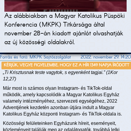
Az alábbiakban a Magyar Katolikus Püspöki
Konferencia (MKPK) Titkársága által
november 28-án kiadott ajánlót olvashatják
az új közösségi oldalakról.
Forrás és fotó: MKPK Sajtószolgálat
2022. november 29. 14:20
KÉRJÜK, VEGYE FIGYELEMBE, HOGY EZ A HÍR 1349 NAPJA ÍRÓDOTT
„Ti Krisztusnak teste vagytok, s egyenként tagjai.” (1Kor
12,27)
Már most is számos olyan Instagram- és TikTok-oldal
működik, amely kapcsolódik a Magyar Katolikus Egyház
valamely intézményéhez, szervezeti egységéhez, 2022
Adventjének kezdetén azonban útjára indult a Magyar
Katolikus Egyház központi Instagram- és TikTok-oldala is.
Közösségi felületeinken Egyházunk híreit, eseményeit,
közleményeit találják meg az odalátogatók, továbbá lelki