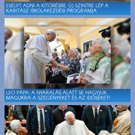
ESÉLYT ADNI A KITÖRÉSRE: ÚJ SZINTRE LÉP A
KARITÁSZ ISKOLAKEZDÉSI PROGRAMJA
LEÓ PÁPA: A NYARALÁS ALATT SE HAGYJUK
MAGUKRA A SZEGÉNYEKET ÉS AZ IDŐSEKET!