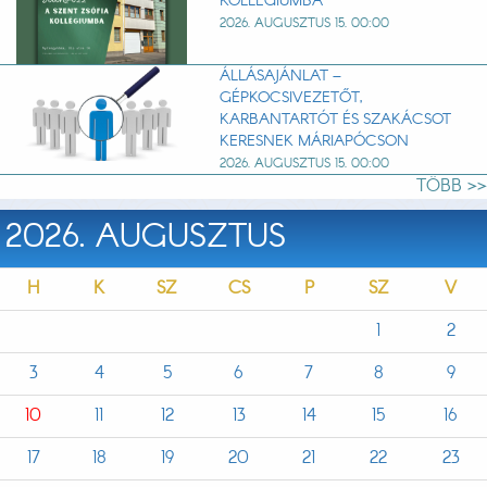
KOLLÉGIUMBA
2026. AUGUSZTUS 15. 00:00
ÁLLÁSAJÁNLAT –
GÉPKOCSIVEZETŐT,
KARBANTARTÓT ÉS SZAKÁCSOT
KERESNEK MÁRIAPÓCSON
2026. AUGUSZTUS 15. 00:00
TÖBB >>
2026. AUGUSZTUS
H
K
SZ
CS
P
SZ
V
1
2
3
4
5
6
7
8
9
10
11
12
13
14
15
16
17
18
19
20
21
22
23