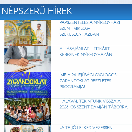
NÉPSZERŰ HÍREK
PAPSZENTELÉS A NYÍREGYHÁZI
SZENT MIKLÓS-
SZÉKESEGYHÁZBAN
ÁLLÁSAJÁNLAT – TITKÁRT
KERESNEK NYÍREGYHÁZÁN
ÍME A 24. IFJÚSÁGI GYALOGOS
ZARÁNDOKLAT RÉSZLETES
PROGRAMJA!
HÁLÁVAL TEKINTÜNK VISSZA A
2026-OS SZENT DAMJÁN TÁBORRA
„A TE JÓ LELKED VEZESSEN