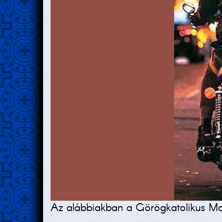
Az alábbiakban a Görögkatolikus Mot