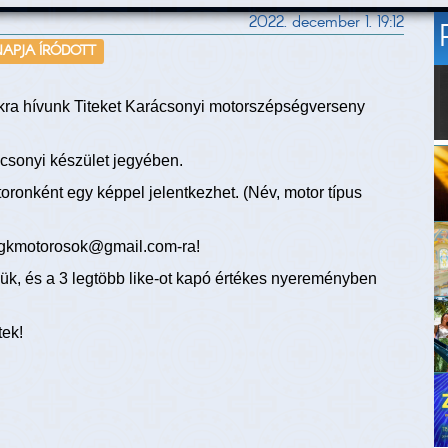
2022. december 1. 19:12
NAPJA ÍRÓDOTT
kra hívunk Titeket Karácsonyi motorszépségverseny
ácsonyi készület jegyében.
toronként egy képpel jelentkezhet. (Név, motor típus
a gkmotorosok@gmail.com-ra!
jük, és a 3 legtöbb like-ot kapó értékes nyereményben
tek!