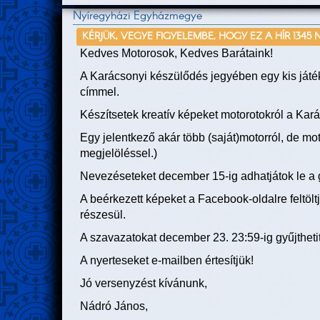
Nyíregyházi Egyházmegye
KÉRJÜK, VEGYE FIGYELEMBE, HOGY EZ A HÍR 1345 
Kedves Motorosok, Kedves Barátaink!
A Karácsonyi készülődés jegyében egy kis játé
címmel.
Készítsetek kreatív képeket motorotokról a Kar
Egy jelentkező akár több (saját)motorról, de mo
megjelöléssel.)
Nevezéseteket december 15-ig adhatjátok le 
A beérkezett képeket a Facebook-oldalre feltölt
részesül.
A szavazatokat december 23. 23:59-ig gyűjtheti
A nyerteseket e-mailben értesítjük!
Jó versenyzést kívánunk,
Nádró János,