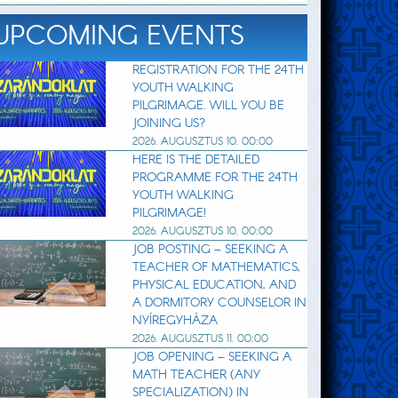
UPCOMING EVENTS
REGISTRATION FOR THE 24TH
YOUTH WALKING
PILGRIMAGE. WILL YOU BE
JOINING US?
2026. AUGUSZTUS 10. 00:00
HERE IS THE DETAILED
PROGRAMME FOR THE 24TH
YOUTH WALKING
PILGRIMAGE!
2026. AUGUSZTUS 10. 00:00
JOB POSTING – SEEKING A
TEACHER OF MATHEMATICS,
PHYSICAL EDUCATION, AND
A DORMITORY COUNSELOR IN
NYÍREGYHÁZA
2026. AUGUSZTUS 11. 00:00
JOB OPENING – SEEKING A
MATH TEACHER (ANY
SPECIALIZATION) IN