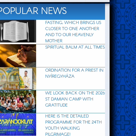
POPULAR NEWS
FASTING, WHICH BRINGS US
CLOSER TO ONE ANOTHER
AND TO OUR HEAVENLY
MOTHER
SPIRITUAL BALM AT ALL TIMES
ORDINATION FOR A PRIEST IN
NYÍREGYHÁZA
WE LOOK BACK ON THE 2026
ST DAMIAN CAMP WITH
GRATITUDE
HERE IS THE DETAILED
PROGRAMME FOR THE 24TH
YOUTH WALKING
PILGRIMAGE!