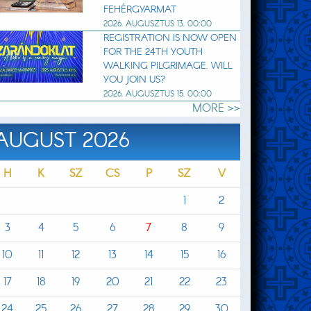
FEHÉRGYARMAT
2026. AUGUSZTUS 13. 00:00
REGISTRATION IS NOW OPEN
FOR THE 24TH YOUTH
WALKING PILGRIMAGE. WILL
YOU JOIN US?
2026. AUGUSZTUS 15. 00:00
MORE >>
AUGUST 2026
H
K
SZ
CS
P
SZ
V
1
2
3
4
5
6
7
8
9
10
11
12
13
14
15
16
17
18
19
20
21
22
23
24
25
26
27
28
29
30