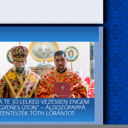
A TE JÓ LELKED VEZESSEN ENGEM
GYENES ÚTON” – ÁLDOZÓPAPPÁ
ZENTELTÉK TÓTH LÓRÁNTOT