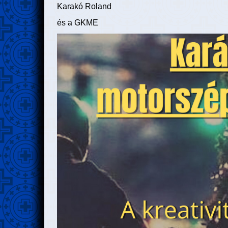
Karakó Roland
és a GKME