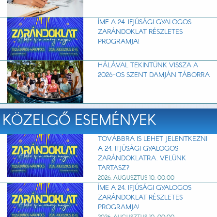
ÍME A 24. IFJÚSÁGI GYALOGOS
ZARÁNDOKLAT RÉSZLETES
PROGRAMJA!
HÁLÁVAL TEKINTÜNK VISSZA A
2026-OS SZENT DAMJÁN TÁBORRA
KÖZELGŐ ESEMÉNYEK
TOVÁBBRA IS LEHET JELENTKEZNI
A 24. IFJÚSÁGI GYALOGOS
ZARÁNDOKLATRA. VELÜNK
TARTASZ?
2026. AUGUSZTUS 10. 00:00
ÍME A 24. IFJÚSÁGI GYALOGOS
ZARÁNDOKLAT RÉSZLETES
PROGRAMJA!