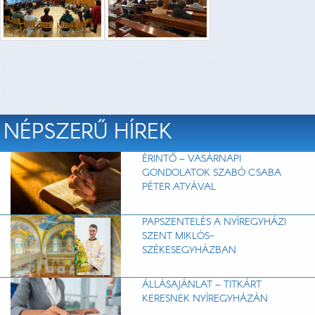
NÉPSZERŰ HÍREK
ÉRINTŐ – VASÁRNAPI
GONDOLATOK SZABÓ CSABA
PÉTER ATYÁVAL
PAPSZENTELÉS A NYÍREGYHÁZI
SZENT MIKLÓS-
SZÉKESEGYHÁZBAN
ÁLLÁSAJÁNLAT – TITKÁRT
KERESNEK NYÍREGYHÁZÁN