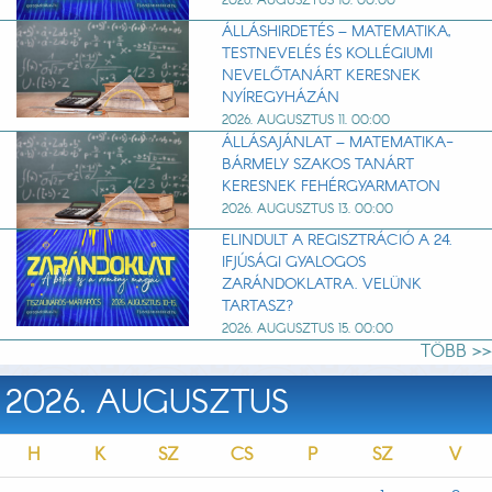
2026. AUGUSZTUS 10. 00:00
ÁLLÁSHIRDETÉS – MATEMATIKA,
TESTNEVELÉS ÉS KOLLÉGIUMI
NEVELŐTANÁRT KERESNEK
NYÍREGYHÁZÁN
2026. AUGUSZTUS 11. 00:00
ÁLLÁSAJÁNLAT – MATEMATIKA-
BÁRMELY SZAKOS TANÁRT
KERESNEK FEHÉRGYARMATON
2026. AUGUSZTUS 13. 00:00
ELINDULT A REGISZTRÁCIÓ A 24.
IFJÚSÁGI GYALOGOS
ZARÁNDOKLATRA. VELÜNK
TARTASZ?
2026. AUGUSZTUS 15. 00:00
TÖBB >>
2026. AUGUSZTUS
H
K
SZ
CS
P
SZ
V