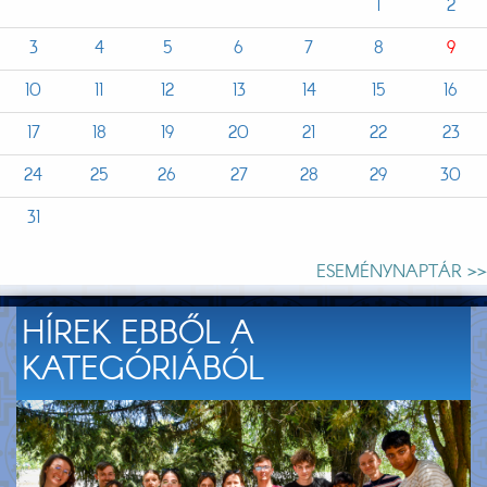
1
2
3
4
5
6
7
8
9
10
11
12
13
14
15
16
17
18
19
20
21
22
23
24
25
26
27
28
29
30
31
ESEMÉNYNAPTÁR >>
HÍREK EBBŐL A
KATEGÓRIÁBÓL