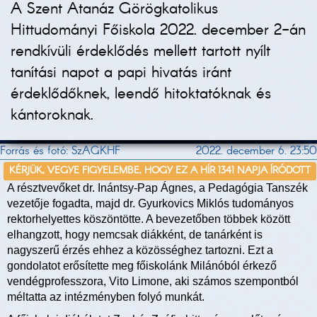
A Szent Atanáz Görögkatolikus
Hittudományi Főiskola 2022. december 2-án
rendkívüli érdeklődés mellett tartott nyílt
tanítási napot a papi hivatás iránt
érdeklődőknek, leendő hitoktatóknak és
kántoroknak.
Forrás és fotó: SzAGKHF
2022. december 6. 23:50
KÉRJÜK, VEGYE FIGYELEMBE, HOGY EZ A HÍR 1341 NAPJA ÍRÓDOTT
A résztvevőket dr. Inántsy-Pap Ágnes, a Pedagógia Tanszék
vezetője fogadta, majd dr. Gyurkovics Miklós tudományos
rektorhelyettes köszöntötte. A bevezetőben többek között
elhangzott, hogy nemcsak diákként, de tanárként is
nagyszerű érzés ehhez a közösséghez tartozni. Ezt a
gondolatot erősítette meg főiskolánk Milánóból érkező
vendégprofesszora, Vito Limone, aki számos szempontból
méltatta az intézményben folyó munkát.