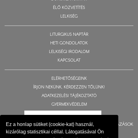
ÉLŐ KÖZVETÍTÉS
LELKISÉG
LITURGIKUS NAPTÁR
HETI GONDOLATOK
LELKISÉGI IRODALOM
KAPCSOLAT
ELÉRHETŐSÉGEINK
ÍRJON NEKÜNK, KÉRDEZZEN TŐLÜNK!
ADATKEZELÉSI TÁJÉKOZTATÓ
GYERMEKVÉDELEM
BERUHÁZÁSOK
Ez a honlap sütiket (cookie-kat) használ,
kizárólag statisztikai céllal. Látogatásával Ön