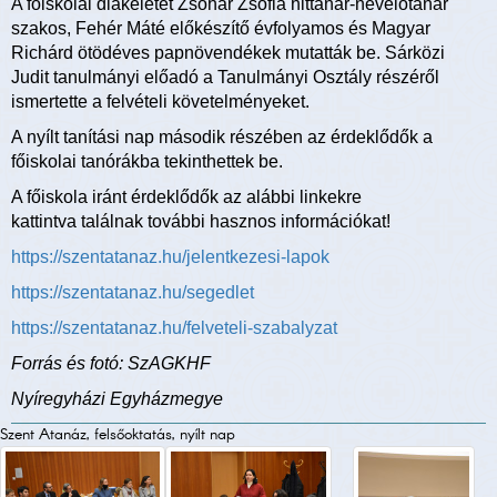
A főiskolai diákéletet Zsohár Zsófia hittanár-nevelőtanár
szakos, Fehér Máté előkészítő évfolyamos és Magyar
Richárd ötödéves papnövendékek mutatták be. Sárközi
Judit tanulmányi előadó a Tanulmányi Osztály részéről
ismertette a felvételi követelményeket.
A nyílt tanítási nap második részében az érdeklődők a
főiskolai tanórákba tekinthettek be.
A főiskola iránt érdeklődők az alábbi linkekre
kattintva találnak további hasznos információkat!
https://szentatanaz.hu/jelentkezesi-lapok
https://szentatanaz.hu/segedlet
https://szentatanaz.hu/felveteli-szabalyzat
Forrás és fotó: SzAGKHF
Nyíregyházi Egyházmegye
Szent Atanáz, felsőoktatás, nyílt nap