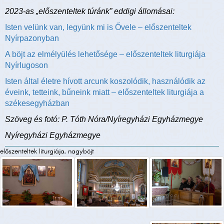
2023-as „előszenteltek túránk” eddigi állomásai:
Isten velünk van, legyünk mi is Ővele – előszenteltek
Nyírpazonyban
A böjt az elmélyülés lehetősége – előszenteltek liturgiája
Nyírlugoson
Isten által életre hívott arcunk koszolódik, használódik az
éveink, tetteink, bűneink miatt – előszenteltek liturgiája a
székesegyházban
Szöveg és fotó: P. Tóth Nóra/Nyíregyházi Egyházmegye
Nyíregyházi Egyházmegye
előszenteltek liturgiája, nagyböjt