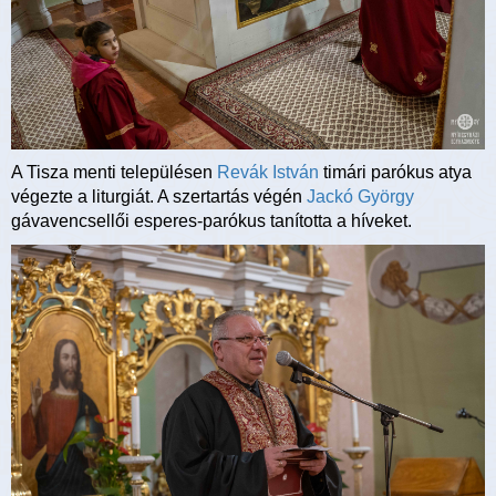
A Tisza menti településen
Revák István
timári parókus atya
végezte a liturgiát. A szertartás végén
Jackó György
gávavencsellői esperes-parókus tanította a híveket.