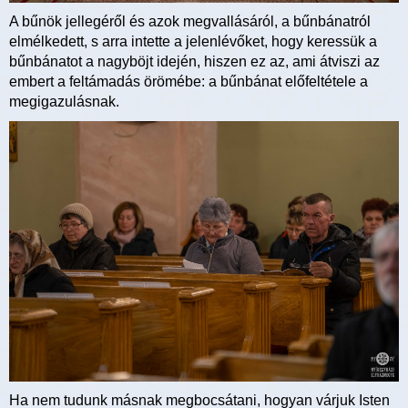
A bűnök jellegéről és azok megvallásáról, a bűnbánatról
elmélkedett, s arra intette a jelenlévőket, hogy keressük a
bűnbánatot a nagyböjt idején, hiszen ez az, ami átviszi az
embert a feltámadás örömébe: a bűnbánat előfeltétele a
megigazulásnak.
Ha nem tudunk másnak megbocsátani, hogyan várjuk Isten