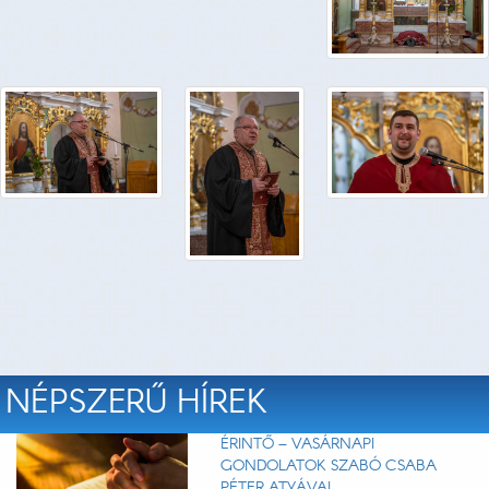
NÉPSZERŰ HÍREK
ÉRINTŐ – VASÁRNAPI
GONDOLATOK SZABÓ CSABA
PÉTER ATYÁVAL