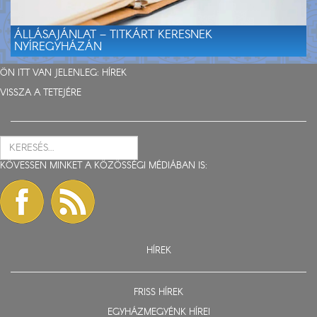
ÁLLÁSAJÁNLAT – TITKÁRT KERESNEK
NYÍREGYHÁZÁN
ÖN ITT VAN JELENLEG:
HÍREK
VISSZA A TETEJÉRE
KÖVESSEN MINKET A KÖZÖSSÉGI MÉDIÁBAN IS:
HÍREK
FRISS HÍREK
EGYHÁZMEGYÉNK HÍREI