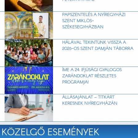
PAPSZENTELÉS A NYÍREGYHÁZI
SZENT MIKLÓS-
SZÉKESEGYHÁZBAN
HÁLÁVAL TEKINTÜNK VISSZA A
2026-OS SZENT DAMJÁN TÁBORRA
ÍME A 24. IFJÚSÁGI GYALOGOS
ZARÁNDOKLAT RÉSZLETES
PROGRAMJA!
ÁLLÁSAJÁNLAT – TITKÁRT
KERESNEK NYÍREGYHÁZÁN
KÖZELGŐ ESEMÉNYEK