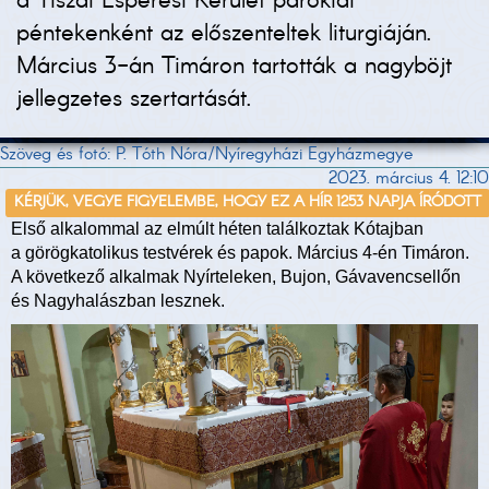
a Tiszai Esperesi Kerület parókiái
péntekenként az előszenteltek liturgiáján.
Március 3-án Timáron tartották a nagyböjt
jellegzetes szertartását.
Szöveg és fotó: P. Tóth Nóra/Nyíregyházi Egyházmegye
2023. március 4. 12:10
KÉRJÜK, VEGYE FIGYELEMBE, HOGY EZ A HÍR 1253 NAPJA ÍRÓDOTT
Első alkalommal az elmúlt héten találkoztak Kótajban
a görögkatolikus testvérek és papok. Március 4-én Timáron.
A következő alkalmak Nyírteleken, Bujon, Gávavencsellőn
és Nagyhalászban lesznek.