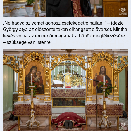
„Ne hagyd szívemet gonosz cselekedetre hajlani!” – idézte
György atya az előszentelteken elhangzott előverset. Mintha
kevés volna az ember önmagának a bűnök megfékezésére
– szüksége van Istenre.