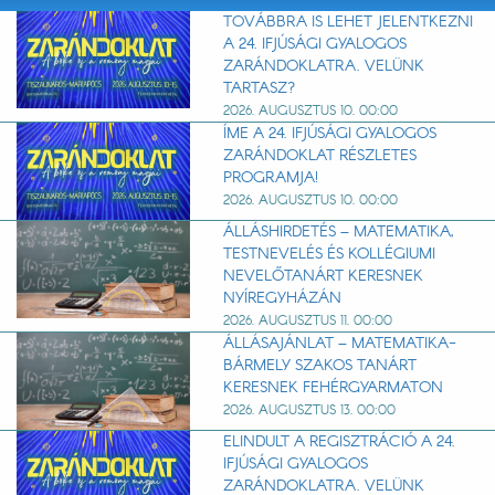
TOVÁBBRA IS LEHET JELENTKEZNI
A 24. IFJÚSÁGI GYALOGOS
ZARÁNDOKLATRA. VELÜNK
TARTASZ?
2026. AUGUSZTUS 10. 00:00
ÍME A 24. IFJÚSÁGI GYALOGOS
ZARÁNDOKLAT RÉSZLETES
PROGRAMJA!
2026. AUGUSZTUS 10. 00:00
ÁLLÁSHIRDETÉS – MATEMATIKA,
TESTNEVELÉS ÉS KOLLÉGIUMI
NEVELŐTANÁRT KERESNEK
NYÍREGYHÁZÁN
2026. AUGUSZTUS 11. 00:00
ÁLLÁSAJÁNLAT – MATEMATIKA-
BÁRMELY SZAKOS TANÁRT
KERESNEK FEHÉRGYARMATON
2026. AUGUSZTUS 13. 00:00
ELINDULT A REGISZTRÁCIÓ A 24.
IFJÚSÁGI GYALOGOS
ZARÁNDOKLATRA. VELÜNK