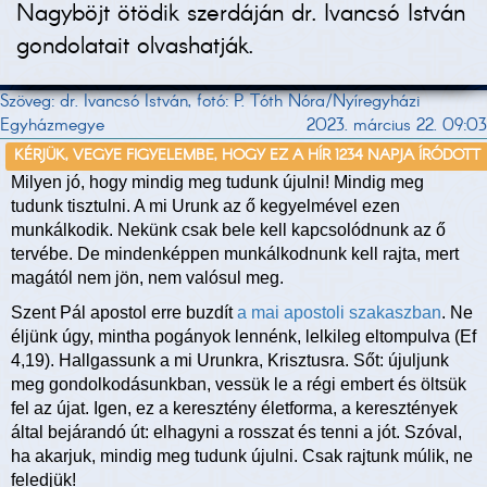
Nagyböjt ötödik szerdáján dr. Ivancsó István
gondolatait olvashatják.
Szöveg: dr. Ivancsó István, fotó: P. Tóth Nóra/Nyíregyházi
Egyházmegye
2023. március 22. 09:03
KÉRJÜK, VEGYE FIGYELEMBE, HOGY EZ A HÍR 1234 NAPJA ÍRÓDOTT
Milyen jó, hogy mindig meg tudunk újulni! Mindig meg
tudunk tisztulni. A mi Urunk az ő kegyelmével ezen
munkálkodik. Nekünk csak bele kell kapcsolódnunk az ő
tervébe. De mindenképpen munkálkodnunk kell rajta, mert
magától nem jön, nem valósul meg.
Szent Pál apostol erre buzdít
a mai apostoli szakaszban
. Ne
éljünk úgy, mintha pogányok lennénk, lelkileg eltompulva (Ef
4,19). Hallgassunk a mi Urunkra, Krisztusra. Sőt: újuljunk
meg gondolkodásunkban, vessük le a régi embert és öltsük
fel az újat. Igen, ez a keresztény életforma, a keresztények
által bejárandó út: elhagyni a rosszat és tenni a jót. Szóval,
ha akarjuk, mindig meg tudunk újulni. Csak rajtunk múlik, ne
feledjük!