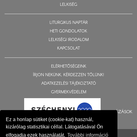
LELKISÉG
LITURGIKUS NAPTÁR
HETI GONDOLATOK
LELKISÉGI IRODALOM
KAPCSOLAT
ELÉRHETŐSÉGEINK
ÍRJON NEKÜNK, KÉRDEZZEN TŐLÜNK!
ADATKEZELÉSI TÁJÉKOZTATÓ
GYERMEKVÉDELEM
BERUHÁZÁSOK
Ez a honlap sütiket (cookie-kat) használ,
kizárólag statisztikai céllal. Látogatásával Ön
© 2015-2026 Nyíregyházi Egyházmegye
elfogadja ezek használatát.
További információ