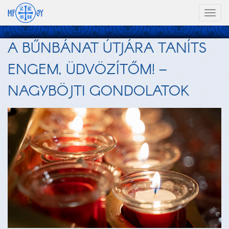
Toggl
naviga
A BŰNBÁNAT ÚTJÁRA TANÍTS
ENGEM, ÜDVÖZÍTŐM! –
NAGYBÖJTI GONDOLATOK