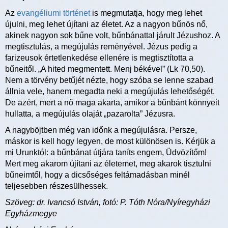
Az
evangéliumi történet
is megmutatja, hogy meg lehet
újulni, meg lehet újítani az életet. Az a nagyon bűnös nő,
akinek nagyon sok bűne volt, bűnbánattal járult Jézushoz. A
megtisztulás, a megújulás reményével. Jézus pedig a
farizeusok értetlenkedése ellenére is megtisztította a
bűneitől. „A hited megmentett. Menj békével” (Lk 70,50).
Nem a törvény betűjét nézte, hogy szóba se lenne szabad
állnia vele, hanem megadta neki a megújulás lehetőségét.
De azért, mert a nő maga akarta, amikor a bűnbánt könnyeit
hullatta, a megújulás olaját „pazarolta” Jézusra.
A nagyböjtben még van időnk a megújulásra. Persze,
máskor is kell hogy legyen, de most különösen is. Kérjük a
mi Urunktól: a bűnbánat útjára taníts engem, Üdvözítőm!
Mert meg akarom újítani az életemet, meg akarok tisztulni
bűneimtől, hogy a dicsőséges feltámadásban minél
teljesebben részesülhessek.
Szöveg: dr. Ivancsó István, fotó: P. Tóth Nóra/Nyíregyházi
Egyházmegye