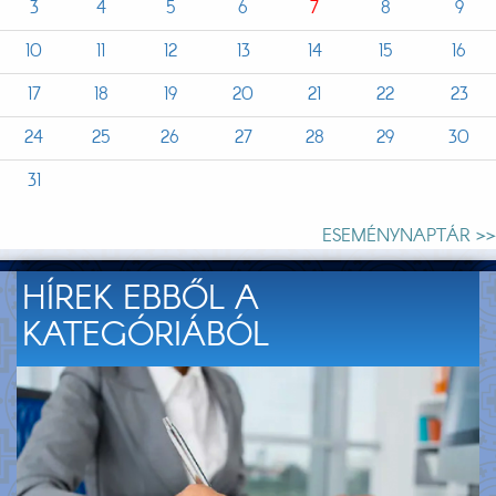
3
4
5
6
7
8
9
10
11
12
13
14
15
16
17
18
19
20
21
22
23
24
25
26
27
28
29
30
31
ESEMÉNYNAPTÁR >>
HÍREK EBBŐL A
KATEGÓRIÁBÓL