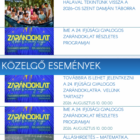
HÁLÁVAL TEKINTÜNK VISSZA A
2026-OS SZENT DAMJÁN TÁBORRA
ÍME A 24. IFJÚSÁGI GYALOGOS
ZARÁNDOKLAT RÉSZLETES
PROGRAMJA!
KÖZELGŐ ESEMÉNYEK
TOVÁBBRA IS LEHET JELENTKEZNI
A 24. IFJÚSÁGI GYALOGOS
ZARÁNDOKLATRA. VELÜNK
TARTASZ?
2026. AUGUSZTUS 10. 00:00
ÍME A 24. IFJÚSÁGI GYALOGOS
ZARÁNDOKLAT RÉSZLETES
PROGRAMJA!
2026. AUGUSZTUS 10. 00:00
ÁLLÁSHIRDETÉS – MATEMATIKA,