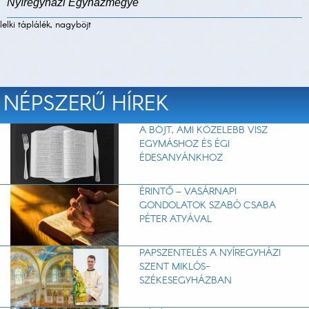
Nyíregyházi Egyházmegye
lelki táplálék, nagyböjt
NÉPSZERŰ HÍREK
A BÖJT, AMI KÖZELEBB VISZ
EGYMÁSHOZ ÉS ÉGI
ÉDESANYÁNKHOZ
ÉRINTŐ – VASÁRNAPI
GONDOLATOK SZABÓ CSABA
PÉTER ATYÁVAL
PAPSZENTELÉS A NYÍREGYHÁZI
SZENT MIKLÓS-
SZÉKESEGYHÁZBAN