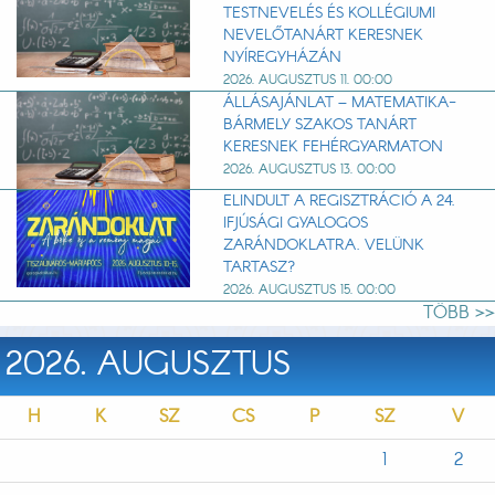
TESTNEVELÉS ÉS KOLLÉGIUMI
NEVELŐTANÁRT KERESNEK
NYÍREGYHÁZÁN
2026. AUGUSZTUS 11. 00:00
ÁLLÁSAJÁNLAT – MATEMATIKA-
BÁRMELY SZAKOS TANÁRT
KERESNEK FEHÉRGYARMATON
2026. AUGUSZTUS 13. 00:00
ELINDULT A REGISZTRÁCIÓ A 24.
IFJÚSÁGI GYALOGOS
ZARÁNDOKLATRA. VELÜNK
TARTASZ?
2026. AUGUSZTUS 15. 00:00
TÖBB >>
2026. AUGUSZTUS
H
K
SZ
CS
P
SZ
V
1
2