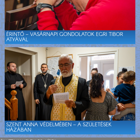
ÉRINTŐ – VASÁRNAPI GONDOLATOK EGRI TIBOR
ATYÁVAL
SZENT ANNA VÉDELMÉBEN – A SZÜLETÉSEK
HÁZÁBAN