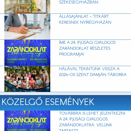
SZÉKESEGYHÁZBAN
ÁLLÁSAJÁNLAT – TITKÁRT
KERESNEK NYÍREGYHÁZÁN
ÍME A 24. IFJÚSÁGI GYALOGOS
ZARÁNDOKLAT RÉSZLETES
PROGRAMJA!
HÁLÁVAL TEKINTÜNK VISSZA A
2026-OS SZENT DAMJÁN TÁBORRA
KÖZELGŐ ESEMÉNYEK
TOVÁBBRA IS LEHET JELENTKEZNI
A 24. IFJÚSÁGI GYALOGOS
ZARÁNDOKLATRA. VELÜNK
TARTASZ?