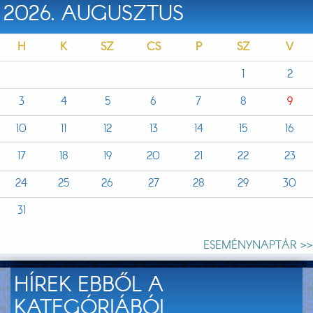
2026. AUGUSZTUS
H
K
SZ
CS
P
SZ
V
1
2
3
4
5
6
7
8
9
10
11
12
13
14
15
16
17
18
19
20
21
22
23
24
25
26
27
28
29
30
31
ESEMÉNYNAPTÁR >>
HÍREK EBBŐL A
KATEGÓRIÁBÓL