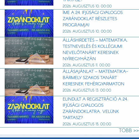
2026. AUGUSZTUS 10. 00:00
ÍME A 24. IFJÚSÁGI GYALOGOS
ZARÁNDOKLAT RÉSZLETES
PROGRAMJA!
2026. AUGUSZTUS 10. 00:00
ÁLLÁSHIRDETÉS – MATEMATIKA,
TESTNEVELÉS ÉS KOLLÉGIUMI
NEVELŐTANÁRT KERESNEK
NYÍREGYHÁZÁN
2026. AUGUSZTUS 11. 00:00
ÁLLÁSAJÁNLAT – MATEMATIKA-
BÁRMELY SZAKOS TANÁRT
KERESNEK FEHÉRGYARMATON
2026. AUGUSZTUS 13. 00:00
ELINDULT A REGISZTRÁCIÓ A 24.
IFJÚSÁGI GYALOGOS
ZARÁNDOKLATRA. VELÜNK
TARTASZ?
2026. AUGUSZTUS 15. 00:00
TÖBB >>