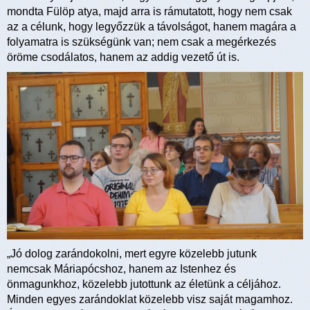
mondta Fülöp atya, majd arra is rámutatott, hogy nem csak
az a célunk, hogy legyőzzük a távolságot, hanem magára a
folyamatra is szükségünk van; nem csak a megérkezés
öröme csodálatos, hanem az addig vezető út is.
„Jó dolog zarándokolni, mert egyre közelebb jutunk
nemcsak Máriapócshoz, hanem az Istenhez és
önmagunkhoz, közelebb jutottunk az életünk a céljához.
Minden egyes zarándoklat közelebb visz saját magamhoz.