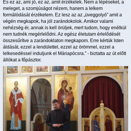
És ez az, ami jó, ez az, amit érzékelek. Nem a lépéseket, a
meleget, a szomjúságot nézem, hanem a lelkem
formálódását érzékelem. Ez lesz az az „üveggolyó” amit a
végén megkapok, ha jól zarándokolok. Amikor valami
nehézség ér, annak is kell örüljek, mert tudom, hogy enélkül
nem tudnék megérlelődni. Az egész életutam érlelődését
összesűrítve a zarándoklaton megkapom. Erre kértük Isten
áldását, ezzel a lendülettel, ezzel az örömmel, ezzel a
lelkesedéssel induljunk el Máriapócsra.” - biztatta az út előtt
állókat a főpásztor.