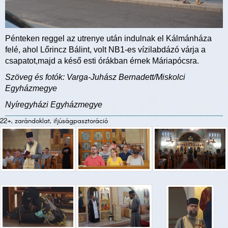
Pénteken reggel az utrenye után indulnak el Kálmánháza
felé, ahol Lőrincz Bálint, volt NB1-es vízilabdázó várja a
csapatot,majd a késő esti órákban érnek Máriapócsra.
Szöveg és fotók: Varga-Juhász Bernadett/Miskolci
Egyházmegye
Nyíregyházi Egyházmegye
22+, zarándoklat, ifjúságpasztoráció