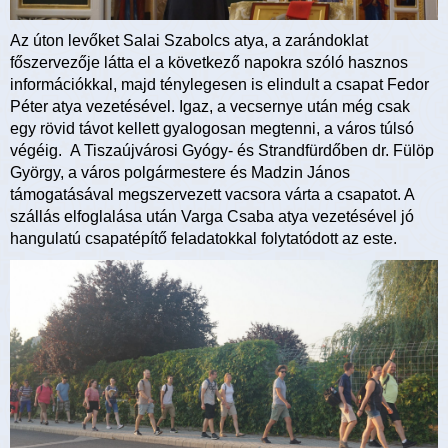
Az úton levőket Salai Szabolcs atya, a zarándoklat
főszervezője látta el a következő napokra szóló hasznos
információkkal, majd ténylegesen is elindult a csapat Fedor
Péter atya vezetésével. Igaz, a vecsernye után még csak
egy rövid távot kellett gyalogosan megtenni, a város túlsó
végéig. A Tiszaújvárosi Gyógy- és Strandfürdőben dr. Fülöp
György, a város polgármestere és Madzin János
támogatásával megszervezett vacsora várta a csapatot. A
szállás elfoglalása után Varga Csaba atya vezetésével jó
hangulatú csapatépítő feladatokkal folytatódott az este.