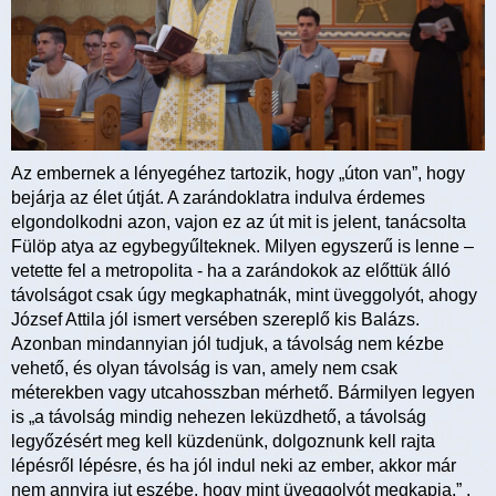
Az embernek a lényegéhez tartozik, hogy „úton van”, hogy
bejárja az élet útját. A zarándoklatra indulva érdemes
elgondolkodni azon, vajon ez az út mit is jelent, tanácsolta
Fülöp atya az egybegyűlteknek. Milyen egyszerű is lenne –
vetette fel a metropolita - ha a zarándokok az előttük álló
távolságot csak úgy megkaphatnák, mint üveggolyót, ahogy
József Attila jól ismert versében szereplő kis Balázs.
Azonban mindannyian jól tudjuk, a távolság nem kézbe
vehető, és olyan távolság is van, amely nem csak
méterekben vagy utcahosszban mérhető. Bármilyen legyen
is „a távolság mindig nehezen leküzdhető, a távolság
legyőzésért meg kell küzdenünk, dolgoznunk kell rajta
lépésről lépésre, és ha jól indul neki az ember, akkor már
nem annyira jut eszébe, hogy mint üveggolyót megkapja.” ,