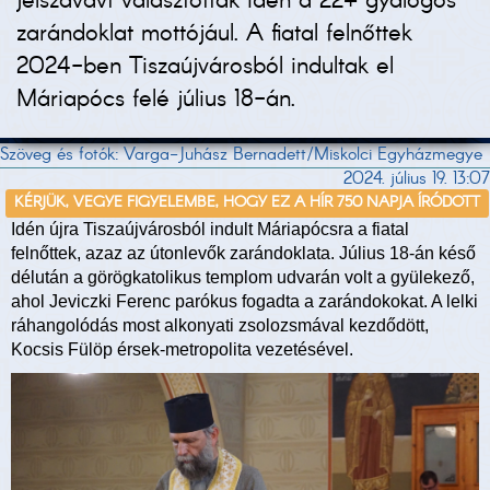
jelszavávt választották idén a 22+ gyalogos
zarándoklat mottójául. A fiatal felnőttek
2024-ben Tiszaújvárosból indultak el
Máriapócs felé július 18-án.
Szöveg és fotók: Varga-Juhász Bernadett/Miskolci Egyházmegye
2024. július 19. 13:07
KÉRJÜK, VEGYE FIGYELEMBE, HOGY EZ A HÍR 750 NAPJA ÍRÓDOTT
Idén újra Tiszaújvárosból indult Máriapócsra a fiatal
felnőttek, azaz az útonlevők zarándoklata. Július 18-án késő
délután a görögkatolikus templom udvarán volt a gyülekező,
ahol Jeviczki Ferenc parókus fogadta a zarándokokat. A lelki
ráhangolódás most alkonyati zsolozsmával kezdődött,
Kocsis Fülöp érsek-metropolita vezetésével.