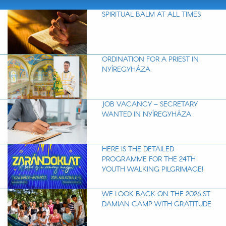
SPIRITUAL BALM AT ALL TIMES
ORDINATION FOR A PRIEST IN
NYÍREGYHÁZA
JOB VACANCY – SECRETARY
WANTED IN NYÍREGYHÁZA
HERE IS THE DETAILED
PROGRAMME FOR THE 24TH
YOUTH WALKING PILGRIMAGE!
WE LOOK BACK ON THE 2026 ST
DAMIAN CAMP WITH GRATITUDE