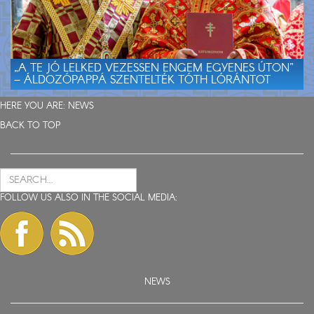
„A TE JÓ LELKED VEZESSEN ENGEM EGYENES ÚTON”
– ÁLDOZÓPAPPÁ SZENTELTÉK TÓTH LÓRÁNTOT
HERE YOU ARE:
NEWS
BACK TO TOP
FOLLOW US ALSO IN THE SOCIAL MEDIA:
NEWS