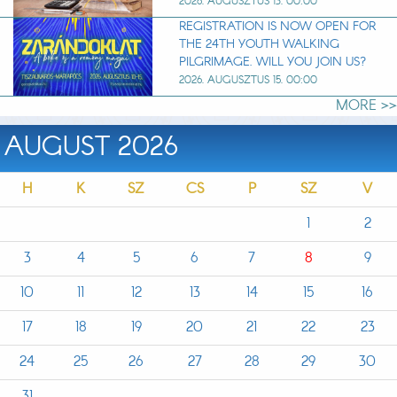
2026. AUGUSZTUS 13. 00:00
REGISTRATION IS NOW OPEN FOR
THE 24TH YOUTH WALKING
PILGRIMAGE. WILL YOU JOIN US?
2026. AUGUSZTUS 15. 00:00
MORE >>
AUGUST 2026
H
K
SZ
CS
P
SZ
V
1
2
3
4
5
6
7
8
9
10
11
12
13
14
15
16
17
18
19
20
21
22
23
24
25
26
27
28
29
30
31