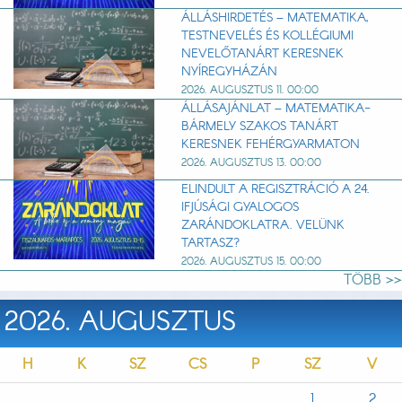
ÁLLÁSHIRDETÉS – MATEMATIKA,
TESTNEVELÉS ÉS KOLLÉGIUMI
NEVELŐTANÁRT KERESNEK
NYÍREGYHÁZÁN
2026. AUGUSZTUS 11. 00:00
ÁLLÁSAJÁNLAT – MATEMATIKA-
BÁRMELY SZAKOS TANÁRT
KERESNEK FEHÉRGYARMATON
2026. AUGUSZTUS 13. 00:00
ELINDULT A REGISZTRÁCIÓ A 24.
IFJÚSÁGI GYALOGOS
ZARÁNDOKLATRA. VELÜNK
TARTASZ?
2026. AUGUSZTUS 15. 00:00
TÖBB >>
2026. AUGUSZTUS
H
K
SZ
CS
P
SZ
V
1
2