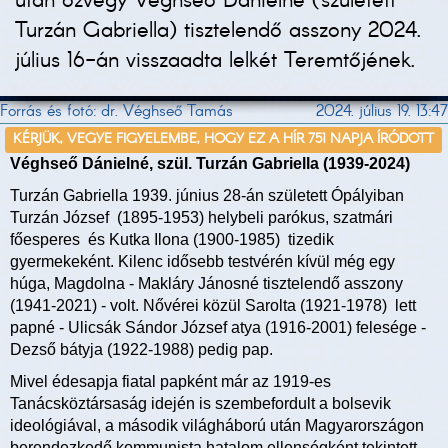
után özvegy Véghseő Dánielné (született
Turzán Gabriella) tisztelendő asszony 2024.
július 16-án visszaadta lelkét Teremtőjének.
Forrás és fotó: dr. Véghseő Tamás
2024. július 19. 13:47
KÉRJÜK, VEGYE FIGYELEMBE, HOGY EZ A HÍR 751 NAPJA ÍRÓDOTT
Véghseő Dánielné, szül. Turzán Gabriella (1939-2024)
Turzán Gabriella 1939. június 28-án született Ópályiban
Turzán József (1895-1953) helybeli parókus, szatmári
főesperes és Kutka Ilona (1900-1985) tizedik
gyermekeként. Kilenc idősebb testvérén kívül még egy
húga, Magdolna - Makláry Jánosné tisztelendő asszony
(1941-2021) - volt. Nővérei közül Sarolta (1921-1978) lett
papné - Ulicsák Sándor József atya (1916-2001) felesége -
Dezső bátyja (1922-1988) pedig pap.
Mivel édesapja fiatal papként már az 1919-es
Tanácsköztársaság idején is szembefordult a bolsevik
ideológiával, a második világháború után Magyarországon
berendezkedő kommunista hatalom ellenségként tekintett