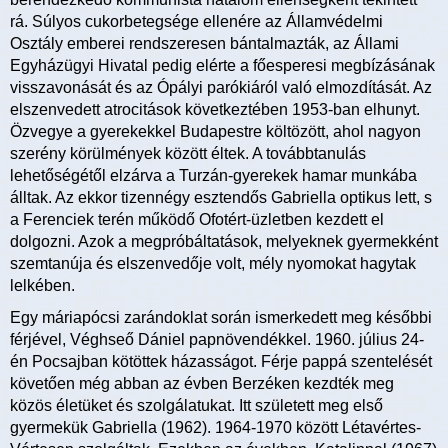
rá. Súlyos cukorbetegsége ellenére az Államvédelmi
Osztály emberei rendszeresen bántalmazták, az Állami
Egyházügyi Hivatal pedig elérte a főesperesi megbízásának
visszavonását és az Ópályi parókiáról való elmozdítását. Az
elszenvedett atrocitások következtében 1953-ban elhunyt.
Özvegye a gyerekekkel Budapestre költözött, ahol nagyon
szerény körülmények között éltek. A továbbtanulás
lehetőségétől elzárva a Turzán-gyerekek hamar munkába
álltak. Az ekkor tizennégy esztendős Gabriella optikus lett, s
a Ferenciek terén működő Ofotért-üzletben kezdett el
dolgozni. Azok a megpróbáltatások, melyeknek gyermekként
szemtanúja és elszenvedője volt, mély nyomokat hagytak
lelkében.
Egy máriapócsi zarándoklat során ismerkedett meg későbbi
férjével, Véghseő Dániel papnövendékkel. 1960. július 24-
én Pocsajban kötöttek házasságot. Férje pappá szentelését
követően még abban az évben Berzéken kezdték meg
közös életüket és szolgálatukat. Itt született meg első
gyermekük Gabriella (1962). 1964-1970 között Létavértes-