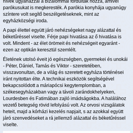
hívek ugyanazzal a bizalommal fordultak hozzá, amivel
parókusukat is megkeresték. A parókia konyhája ugyanúgy
színtere volt segítő beszélgetéseknek, mint az
egyházközségi iroda.
A papi élettel együtt járó nehézségeket nagy alázattal és
béketűréssel viselte. Férje papi hivatása az ő hivatása is
volt. Mindent - az élet örömeit és nehézségeit egyaránt -
ezen az optikán keresztül szemlélt.
Életének utolsó éveit jó egészségben, gyermekei és unokái
- Péter, Dániel, Tamás és Viktor - szeretetében,
visszavonultan, de a világ és szeretett egyháza történései
iránt nyitottan élte. A technikai eszközök segítségével
bekapcsolódott a máriapócsi kegytemplomban, a
székesegyházakban vagy a távoli zarándokhelyeken,
Lourdesben és Fatimában zajló imádságokba. A halálához
vezető betegség rövid lefolyású volt. Az orvosi vizsgálatok
heteit, majd a kórházi kezelés napjait, s az azokkal együtt
járó szenvedéseket a rá jellemző alázattal és béketűréssel
viselte.