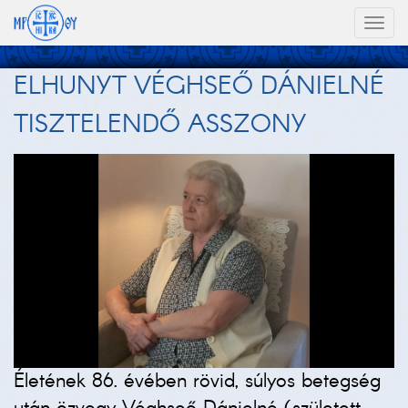
Toggl
naviga
ELHUNYT VÉGHSEŐ DÁNIELNÉ
TISZTELENDŐ ASSZONY
Életének 86. évében rövid, súlyos betegség