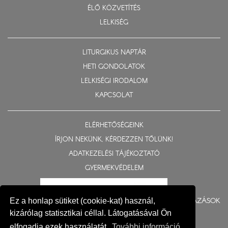
ÉLŐ KÖZVETÍTÉS
LELKISÉG
LITURGIKUS NAPTÁR
HETI GONDOLATOK
LELKISÉGI IRODALOM
KAPCSOLAT
ELÉRHETŐSÉGEINK
ÍRJON NEKÜNK, KÉRDEZZEN TŐLÜNK!
ADATKEZELÉSI TÁJÉKOZTATÓ
GYERMEKVÉDELEM
BERUHÁZÁSOK
Ez a honlap sütiket (cookie-kat) használ,
kizárólag statisztikai céllal. Látogatásával Ön
elfogadja ezek használatát.
További információ