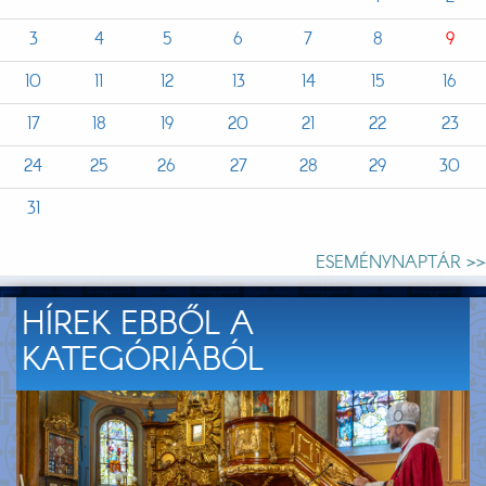
3
4
5
6
7
8
9
10
11
12
13
14
15
16
17
18
19
20
21
22
23
24
25
26
27
28
29
30
31
ESEMÉNYNAPTÁR >>
HÍREK EBBŐL A
KATEGÓRIÁBÓL