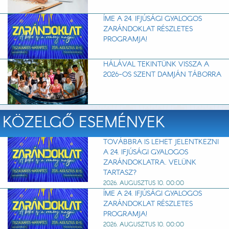
ÍME A 24. IFJÚSÁGI GYALOGOS
ZARÁNDOKLAT RÉSZLETES
PROGRAMJA!
HÁLÁVAL TEKINTÜNK VISSZA A
2026-OS SZENT DAMJÁN TÁBORRA
KÖZELGŐ ESEMÉNYEK
TOVÁBBRA IS LEHET JELENTKEZNI
A 24. IFJÚSÁGI GYALOGOS
ZARÁNDOKLATRA. VELÜNK
TARTASZ?
2026. AUGUSZTUS 10. 00:00
ÍME A 24. IFJÚSÁGI GYALOGOS
ZARÁNDOKLAT RÉSZLETES
PROGRAMJA!
2026. AUGUSZTUS 10. 00:00