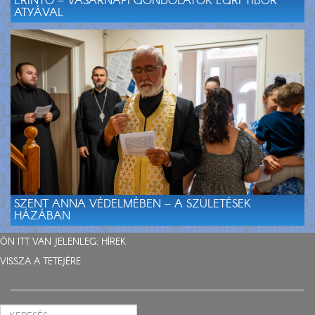
ÉRINTŐ – VASÁRNAPI GONDOLATOK EGRI TIBOR
ATYÁVAL
SZENT ANNA VÉDELMÉBEN – A SZÜLETÉSEK
HÁZÁBAN
ÖN ITT VAN JELENLEG:
HÍREK
VISSZA A TETEJÉRE