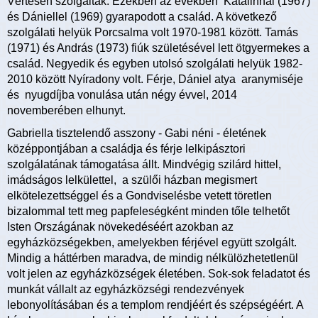
Vértesen szolgáltak. Ezekben az években Katalinnal (1967)
és Dániellel (1969) gyarapodott a család. A következő
szolgálati helyük Porcsalma volt 1970-1981 között. Tamás
(1971) és András (1973) fiúk születésével lett ötgyermekes a
család. Negyedik és egyben utolsó szolgálati helyük 1982-
2010 között Nyíradony volt. Férje, Dániel atya aranymiséje
és nyugdíjba vonulása után négy évvel, 2014
novemberében elhunyt.
Gabriella tisztelendő asszony - Gabi néni - életének
középpontjában a családja és férje lelkipásztori
szolgálatának támogatása állt. Mindvégig szilárd hittel,
imádságos lelkülettel, a szülői házban megismert
elkötelezettséggel és a Gondviselésbe vetett töretlen
bizalommal tett meg papfeleségként minden tőle telhetőt
Isten Országának növekedéséért azokban az
egyházközségekben, amelyekben férjével együtt szolgált.
Mindig a háttérben maradva, de mindig nélkülözhetetlenül
volt jelen az egyházközségek életében. Sok-sok feladatot és
munkát vállalt az egyházközségi rendezvények
lebonyolításában és a templom rendjéért és szépségéért. A