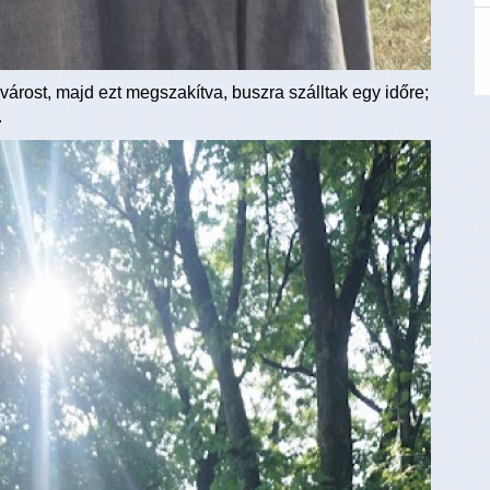
várost, majd ezt megszakítva, buszra szálltak egy időre;
.