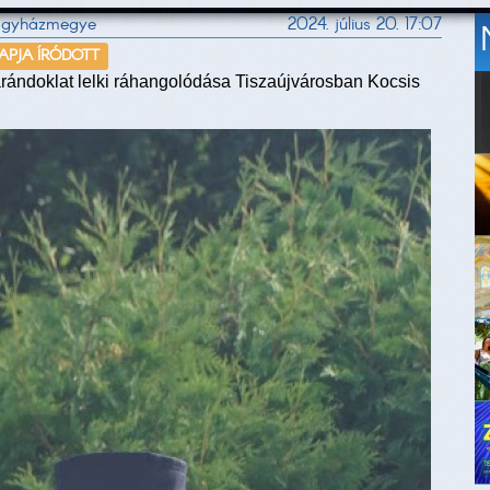
 Egyházmegye
2024. július 20. 17:07
NAPJA ÍRÓDOTT
arándoklat lelki ráhangolódása Tiszaújvárosban Kocsis