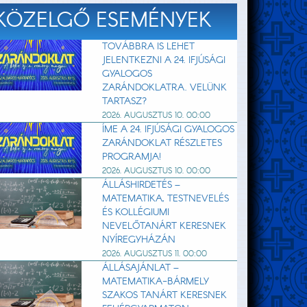
KÖZELGŐ ESEMÉNYEK
TOVÁBBRA IS LEHET
JELENTKEZNI A 24. IFJÚSÁGI
GYALOGOS
ZARÁNDOKLATRA. VELÜNK
TARTASZ?
2026. AUGUSZTUS 10. 00:00
ÍME A 24. IFJÚSÁGI GYALOGOS
ZARÁNDOKLAT RÉSZLETES
PROGRAMJA!
2026. AUGUSZTUS 10. 00:00
ÁLLÁSHIRDETÉS –
MATEMATIKA, TESTNEVELÉS
ÉS KOLLÉGIUMI
NEVELŐTANÁRT KERESNEK
NYÍREGYHÁZÁN
2026. AUGUSZTUS 11. 00:00
ÁLLÁSAJÁNLAT –
MATEMATIKA-BÁRMELY
SZAKOS TANÁRT KERESNEK