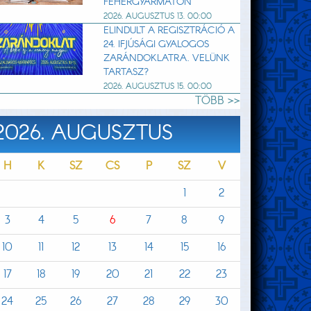
FEHÉRGYARMATON
2026. AUGUSZTUS 13. 00:00
ELINDULT A REGISZTRÁCIÓ A
24. IFJÚSÁGI GYALOGOS
ZARÁNDOKLATRA. VELÜNK
TARTASZ?
2026. AUGUSZTUS 15. 00:00
TÖBB >>
2026. AUGUSZTUS
H
K
SZ
CS
P
SZ
V
1
2
3
4
5
6
7
8
9
10
11
12
13
14
15
16
17
18
19
20
21
22
23
24
25
26
27
28
29
30