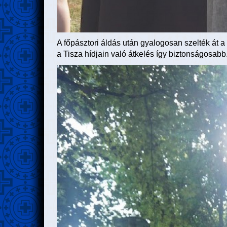
A főpásztori áldás után gyalogosan szelték át a 
a Tisza hídjain való átkelés így biztonságosabb