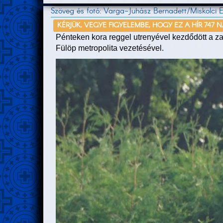
Szöveg és fotó: Varga-Juhász Bernadett/Miskolci
KÉRJÜK, VEGYE FIGYELEMBE, HOGY EZ A HÍR 747 
Pénteken kora reggel utrenyével kezdődött a z
Fülöp metropolita vezetésével.