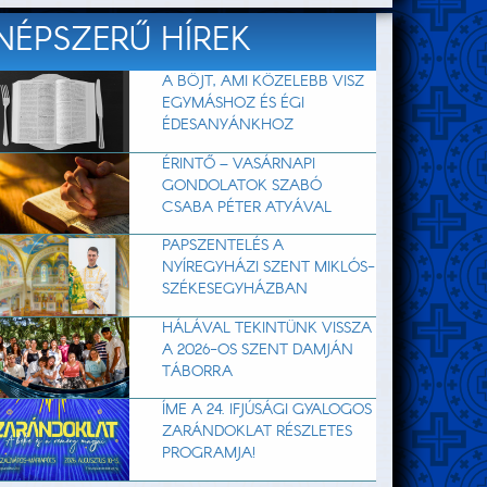
NÉPSZERŰ HÍREK
A BÖJT, AMI KÖZELEBB VISZ
EGYMÁSHOZ ÉS ÉGI
ÉDESANYÁNKHOZ
ÉRINTŐ – VASÁRNAPI
GONDOLATOK SZABÓ
CSABA PÉTER ATYÁVAL
PAPSZENTELÉS A
NYÍREGYHÁZI SZENT MIKLÓS-
SZÉKESEGYHÁZBAN
HÁLÁVAL TEKINTÜNK VISSZA
A 2026-OS SZENT DAMJÁN
TÁBORRA
ÍME A 24. IFJÚSÁGI GYALOGOS
ZARÁNDOKLAT RÉSZLETES
PROGRAMJA!