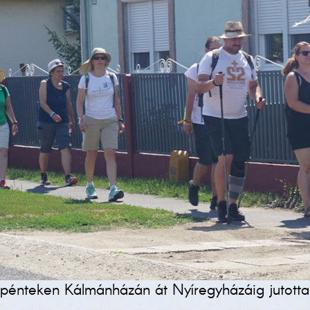
pénteken Kálmánházán át Nyíregyházáig jutotta