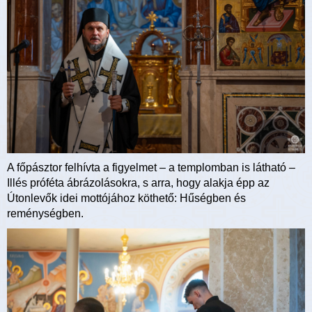
A főpásztor felhívta a figyelmet – a templomban is látható –
Illés próféta ábrázolásokra, s arra, hogy alakja épp az
Útonlevők idei mottójához köthető: Hűségben és
reménységben.