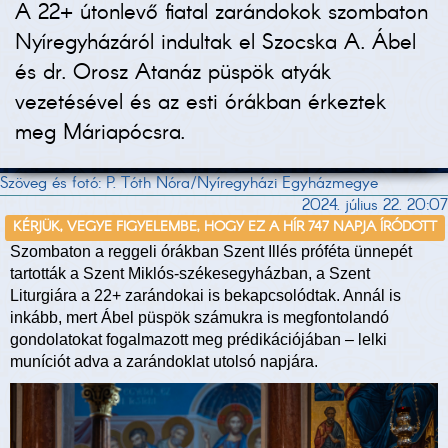
A 22+ útonlevő fiatal zarándokok szombaton
Nyíregyházáról indultak el Szocska A. Ábel
és dr. Orosz Atanáz püspök atyák
vezetésével és az esti órákban érkeztek
meg Máriapócsra.
Szöveg és fotó: P. Tóth Nóra/Nyíregyházi Egyházmegye
2024. július 22. 20:07
KÉRJÜK, VEGYE FIGYELEMBE, HOGY EZ A HÍR 747 NAPJA ÍRÓDOTT
Szombaton a reggeli órákban Szent Illés próféta ünnepét
tartották a Szent Miklós-székesegyházban, a Szent
Liturgiára a 22+ zarándokai is bekapcsolódtak. Annál is
inkább, mert Ábel püspök számukra is megfontolandó
gondolatokat fogalmazott meg prédikációjában – lelki
muníciót adva a zarándoklat utolsó napjára.