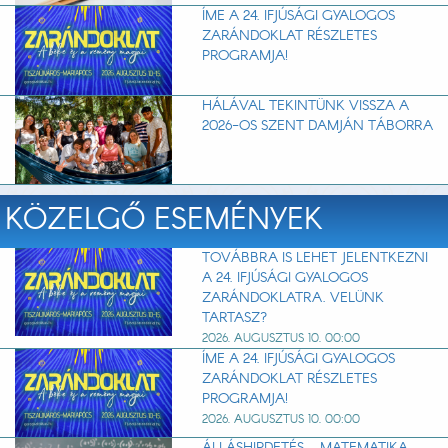
ÍME A 24. IFJÚSÁGI GYALOGOS
ZARÁNDOKLAT RÉSZLETES
PROGRAMJA!
HÁLÁVAL TEKINTÜNK VISSZA A
2026-OS SZENT DAMJÁN TÁBORRA
KÖZELGŐ ESEMÉNYEK
TOVÁBBRA IS LEHET JELENTKEZNI
A 24. IFJÚSÁGI GYALOGOS
ZARÁNDOKLATRA. VELÜNK
TARTASZ?
2026. AUGUSZTUS 10. 00:00
ÍME A 24. IFJÚSÁGI GYALOGOS
ZARÁNDOKLAT RÉSZLETES
PROGRAMJA!
2026. AUGUSZTUS 10. 00:00
ÁLLÁSHIRDETÉS – MATEMATIKA,