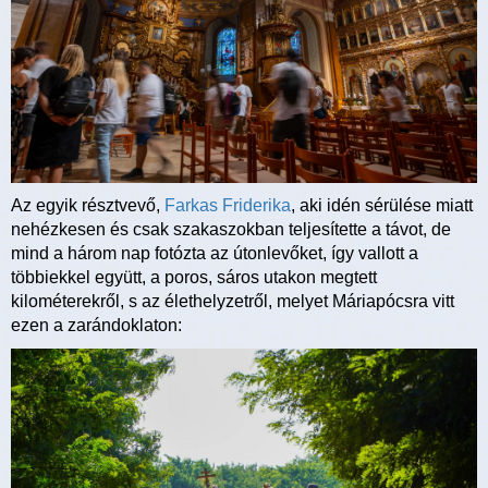
Az egyik résztvevő,
Farkas Friderika
, aki idén sérülése miatt
nehézkesen és csak szakaszokban teljesítette a távot, de
mind a három nap fotózta az útonlevőket, így vallott a
többiekkel együtt, a poros, sáros utakon megtett
kilométerekről, s az élethelyzetről, melyet Máriapócsra vitt
ezen a zarándoklaton: