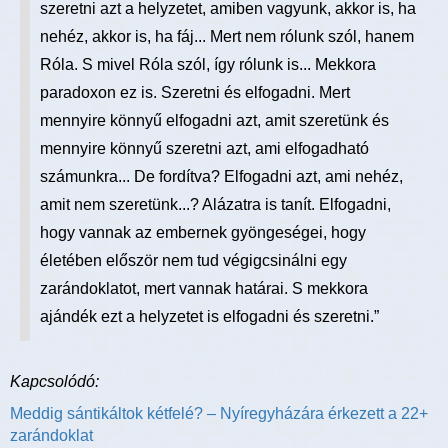
szeretni azt a helyzetet, amiben vagyunk, akkor is, ha
nehéz, akkor is, ha fáj... Mert nem rólunk szól, hanem
Róla. S mivel Róla szól, így rólunk is... Mekkora
paradoxon ez is. Szeretni és elfogadni. Mert
mennyire könnyű elfogadni azt, amit szeretünk és
mennyire könnyű szeretni azt, ami elfogadható
számunkra... De fordítva? Elfogadni azt, ami nehéz,
amit nem szeretünk...? Alázatra is tanít. Elfogadni,
hogy vannak az embernek gyöngeségei, hogy
életében először nem tud végigcsinálni egy
zarándoklatot, mert vannak határai. S mekkora
ajándék ezt a helyzetet is elfogadni és szeretni.”
Kapcsolódó:
Meddig sántikáltok kétfelé? – Nyíregyházára érkezett a 22+
zarándoklat