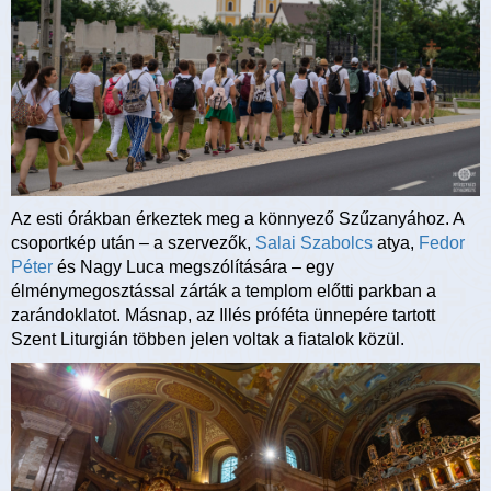
Az esti órákban érkeztek meg a könnyező Szűzanyához. A
csoportkép után – a szervezők,
Salai Szabolcs
atya,
Fedor
Péter
és Nagy Luca megszólítására – egy
élménymegosztással zárták a templom előtti parkban a
zarándoklatot. Másnap, az Illés próféta ünnepére tartott
Szent Liturgián többen jelen voltak a fiatalok közül.