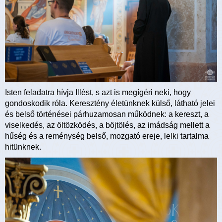
Isten feladatra hívja Illést, s azt is megígéri neki, hogy
gondoskodik róla. Keresztény életünknek külső, látható jelei
és belső történései párhuzamosan működnek: a kereszt, a
viselkedés, az öltözködés, a böjtölés, az imádság mellett a
hűség és a reménység belső, mozgató ereje, lelki tartalma
hitünknek.