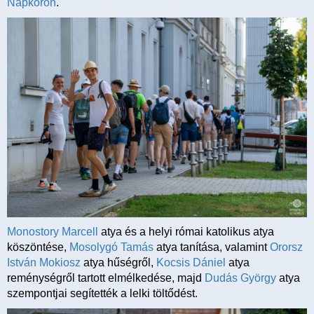
Napkoron
.
Monostory Marcell
atya és a helyi római katolikus atya
köszöntése,
Mosolygó Tamás
atya tanítása, valamint
Ororsz
István Mokiosz
atya hűségről,
Kocsis Dániel
atya
reménységről tartott elmélkedése, majd
Dudás György
atya
szempontjai segítették a lelki töltődést.