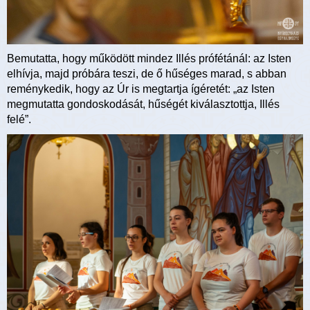
Bemutatta, hogy működött mindez Illés prófétánál: az Isten
elhívja, majd próbára teszi, de ő hűséges marad, s abban
reménykedik, hogy az Úr is megtartja ígéretét: „az Isten
megmutatta gondoskodását, hűségét kiválasztottja, Illés
felé”.