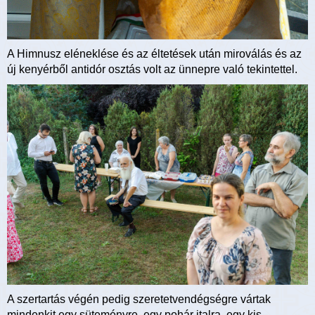
A Himnusz eléneklése és az éltetések után miroválás és az
új kenyérből antidór osztás volt az ünnepre való tekintettel.
A szertartás végén pedig szeretetvendégségre vártak
mindenkit egy süteményre, egy pohár italra, egy kis