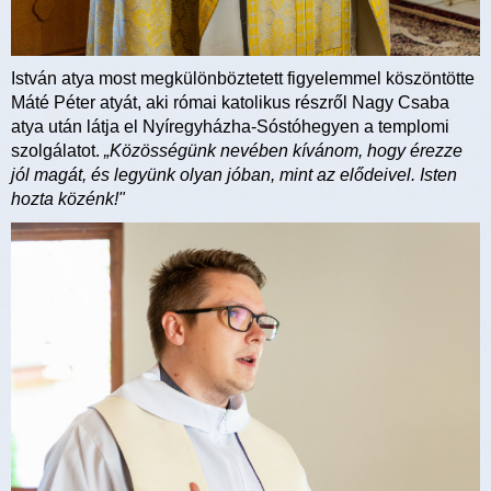
István atya most megkülönböztetett figyelemmel köszöntötte
Máté Péter atyát, aki római katolikus részről Nagy Csaba
atya után látja el Nyíregyházha-Sóstóhegyen a templomi
szolgálatot.
„Közösségünk nevében kívánom, hogy érezze
jól magát, és legyünk olyan jóban, mint az elődeivel. Isten
hozta közénk!"