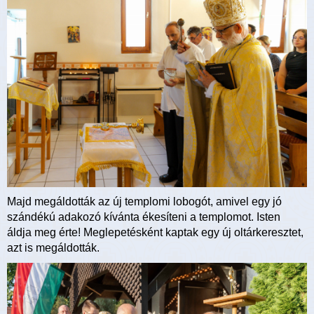
Majd megáldották az új templomi lobogót, amivel egy jó
szándékú adakozó kívánta ékesíteni a templomot. Isten
áldja meg érte! Meglepetésként kaptak egy új oltárkeresztet,
azt is megáldották.