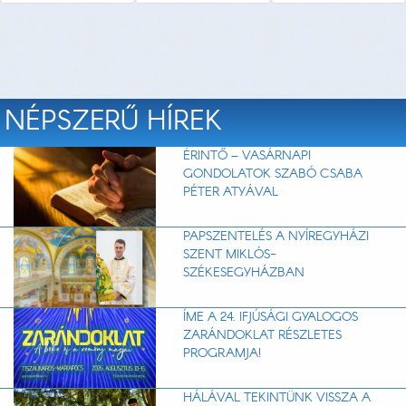
NÉPSZERŰ HÍREK
ÉRINTŐ – VASÁRNAPI
GONDOLATOK SZABÓ CSABA
PÉTER ATYÁVAL
PAPSZENTELÉS A NYÍREGYHÁZI
SZENT MIKLÓS-
SZÉKESEGYHÁZBAN
ÍME A 24. IFJÚSÁGI GYALOGOS
ZARÁNDOKLAT RÉSZLETES
PROGRAMJA!
HÁLÁVAL TEKINTÜNK VISSZA A