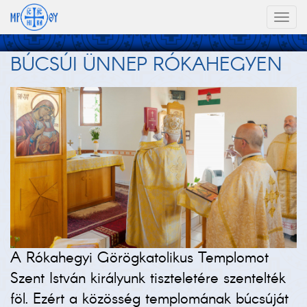
Toggl
naviga
BÚCSÚI ÜNNEP RÓKAHEGYEN
A Rókahegyi Görögkatolikus Templomot
Szent István királyunk tiszteletére szentelték
föl. Ezért a közösség templomának búcsúját