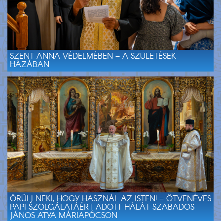
SZENT ANNA VÉDELMÉBEN – A SZÜLETÉSEK
HÁZÁBAN
ÖRÜLJ NEKI, HOGY HASZNÁL AZ ISTEN! – ÖTVENÉVES
PAPI SZOLGÁLATÁÉRT ADOTT HÁLÁT SZABADOS
JÁNOS ATYA MÁRIAPÓCSON