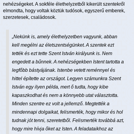
nehézségeket. A sokféle élethelyzetből kikerült szentekről
elmondta, hogy voltak köztük tudósok, egyszerű emberek,
szerzetesek, családosok.
„Nekünk is, amely élethelyzetben vagyunk, abban
kell megélni az életszentségünket. A szentek ezt
tették és ezt tette Szent István királyunk is. Nem
engedett a bűnnek. A nehézségekben Istent tartotta a
legfőbb bástyájának. Istenbe vetett reménnyel és
hittel építette az országot. Legyen számunkra Szent
István egy ilyen példa, mert ő tudta, hogy kibe
kapaszkodhat és nem a könnyebb utat választotta.
Minden szentre ez volt a jellemző. Megtették a
mindennapi dolgaikat, felismerték, hogy mikor és hol
tudnak jót tenni, szeretetből. Felismerték továbbá azt,
hogy mire hívja őket az Isten. A feladataikhoz az