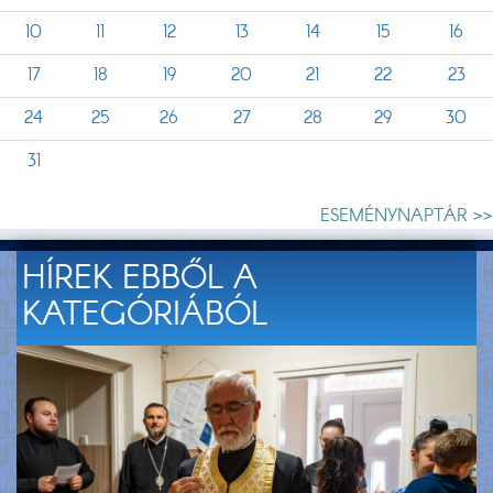
10
11
12
13
14
15
16
17
18
19
20
21
22
23
24
25
26
27
28
29
30
31
ESEMÉNYNAPTÁR >>
HÍREK EBBŐL A
KATEGÓRIÁBÓL