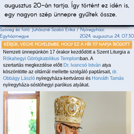
augusztus 20-án tartja. Így történt ez idén is,
egy nagyon szép ünnepre gyűltek össze.
Szöveg és fotó: Juhászné Szabó Erika / Nyíregyházi
Egyházmegye
2024. augusztus 24. 07:30
KÉRJÜK, VEGYE FIGYELEMBE, HOGY EZ A HÍR 717 NAPJA ÍRÓDOTT
Nemzeti ünnepünkön 17 órakor kezdődött a Szent Liturgia a
Rókahegyi Görögkatolikus Templom
ban. A
szertartás megkezdése előtt
Dr. Ivancsó István
atya
köszöntötte az oltárnál mellette szolgáló paptársait,
dr.
Obbágy László
nyíregyháza-kertvárosi és
Horváth Tamás
nyíregyháza-sóstóhegyi parókus atyákat.