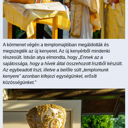
A körmenet végén a templomajtóban megáldották és
megszegték az új kenyeret. Az új kenyérből mindenki
részesült. István atya elmondta, hogy
„Ennek az a
sajátossága, hogy a hívek által összehozott lisztből készült.
Az egybeadott liszt, illetve a belőle sült „templomunk
kenyere" azonban kifejezi egységünket, erősíti
közösségünket.”