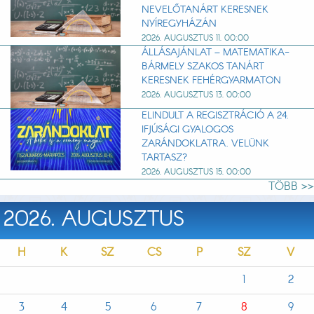
NEVELŐTANÁRT KERESNEK
NYÍREGYHÁZÁN
2026. AUGUSZTUS 11. 00:00
ÁLLÁSAJÁNLAT – MATEMATIKA-
BÁRMELY SZAKOS TANÁRT
KERESNEK FEHÉRGYARMATON
2026. AUGUSZTUS 13. 00:00
ELINDULT A REGISZTRÁCIÓ A 24.
IFJÚSÁGI GYALOGOS
ZARÁNDOKLATRA. VELÜNK
TARTASZ?
2026. AUGUSZTUS 15. 00:00
TÖBB >>
2026. AUGUSZTUS
H
K
SZ
CS
P
SZ
V
1
2
3
4
5
6
7
8
9