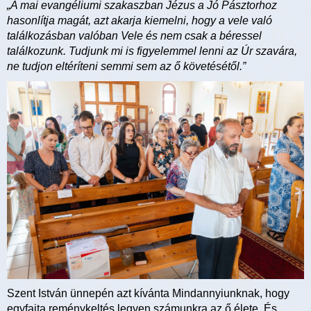
„A mai evangéliumi szakaszban Jézus a Jó Pásztorhoz
hasonlítja magát, azt akarja kiemelni, hogy a vele való
találkozásban valóban Vele és nem csak a béressel
találkozunk. Tudjunk mi is figyelemmel lenni az Úr szavára,
ne tudjon eltéríteni semmi sem az ő követésétől.”
Szent István ünnepén azt kívánta Mindannyiunknak, hogy
egyfajta reménykeltés legyen számunkra az ő élete. És