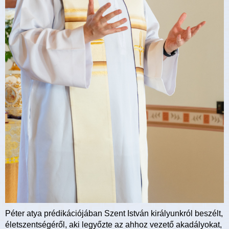
Péter atya prédikációjában Szent István királyunkról beszélt,
életszentségéről, aki legyőzte az ahhoz vezető akadályokat,