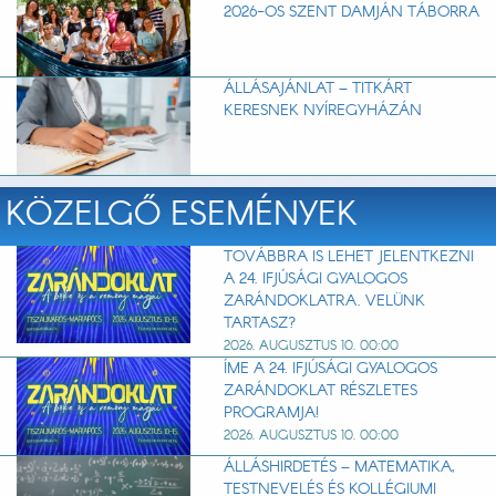
2026-OS SZENT DAMJÁN TÁBORRA
ÁLLÁSAJÁNLAT – TITKÁRT
KERESNEK NYÍREGYHÁZÁN
KÖZELGŐ ESEMÉNYEK
TOVÁBBRA IS LEHET JELENTKEZNI
A 24. IFJÚSÁGI GYALOGOS
ZARÁNDOKLATRA. VELÜNK
TARTASZ?
2026. AUGUSZTUS 10. 00:00
ÍME A 24. IFJÚSÁGI GYALOGOS
ZARÁNDOKLAT RÉSZLETES
PROGRAMJA!
2026. AUGUSZTUS 10. 00:00
ÁLLÁSHIRDETÉS – MATEMATIKA,
TESTNEVELÉS ÉS KOLLÉGIUMI