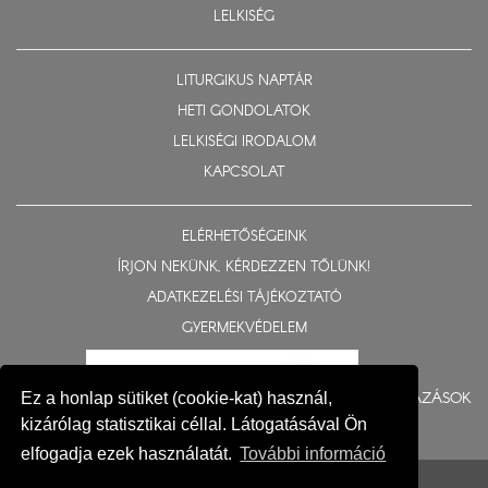
LELKISÉG
LITURGIKUS NAPTÁR
HETI GONDOLATOK
LELKISÉGI IRODALOM
KAPCSOLAT
ELÉRHETŐSÉGEINK
ÍRJON NEKÜNK, KÉRDEZZEN TŐLÜNK!
ADATKEZELÉSI TÁJÉKOZTATÓ
GYERMEKVÉDELEM
BERUHÁZÁSOK
Ez a honlap sütiket (cookie-kat) használ,
kizárólag statisztikai céllal. Látogatásával Ön
elfogadja ezek használatát.
További információ
© 2015-2026 Nyíregyházi Egyházmegye