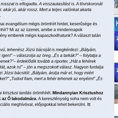
rosszat is elfogadta.
A visszautasítást is. A töviskoronát
i: akár jó, akár rossz. Mert a teljes valónkat akarta
.
ai evangélium mégis örömhírt hirdet, keserűsége és
ömhír? Mi az az üzenet, amibe a mindennapok
ztény emberek mégis kapaszkodhatunk? A választ talán
avú, tehenész Józsi bácsiját is megkérdezi: „Bátyám,
gen!” – válaszolja az öreg. „És a tarkák?” – folytatja a
tehenek?”– érdeklődik tovább a riporter. „Hát a fehérek
„Hát, azok is!” – jön a megszokott válasz. Nagyon furdalja
i Józsi bácsitól: „Bátyám, árulja már el, hogy miért
ket?” „Tudod fiam, mert a fehér tehenek az enyéim!” „És
i krisztusi tanítás örömhíré
t.
Mindannyian Krisztushoz
k az Ő lakodalmára.
A kereszténység soha nem volt és
ciális meghívóval, előjogokkal lehet bekerülni. Itt