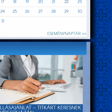
17
18
19
20
21
22
23
24
25
26
27
28
29
30
31
ESEMÉNYNAPTÁR >>
LLÁSAJÁNLAT – TITKÁRT KERESNEK