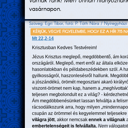
várnak ránk! Mert onnan hiányoznánk
vasárnapon.
Szöveg: Egri Tibor, fotó: P. Tóth Nóra / Nyíregyh
KÉRJÜK, VEGYE FIGYELEMBE, HOGY EZ A HÍR 715 N
Mt 22,2-14
Krisztusban Kedves Testvéreim!
Jézus Krisztus meglepő, megdöbbentő, ám kor
országáról. Meglepő, mert erről az általa elköz
hasonlatokban és példabeszédekben szól. A han
gyilkosságról, haszonlesésről hallunk. Megdöb
a jószándékú, örömét megosztani akaró királyr
viszont-örömet nem kap, hanem a „meghívottak” 
teljesen megbolondult ez a világ? - kérdezhetné
Ám megdöbbenésünket lassan felváltja a felism
rácsodálkozunk arra, hogy milyen „mindennapo
csupán az örömmel és kegyelemmel teljesekre 
világra jött
, akkor nemcsak
ennek a világnak
a
embertelenségeit is felvállalta.
Nem válogatot