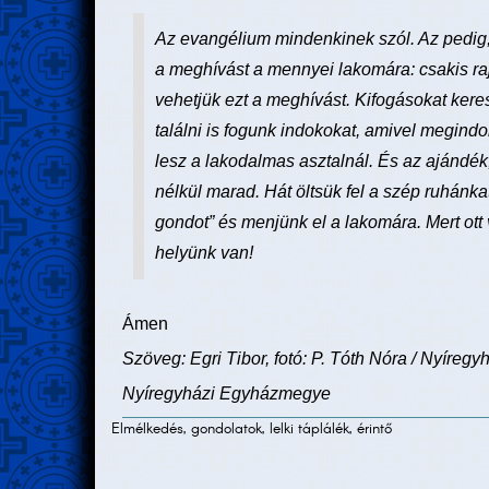
Az evangélium mindenkinek szól. Az pedig, 
a meghívást a mennyei lakomára: csakis rajt
vehetjük ezt a meghívást. Kifogásokat ker
találni is fogunk indokokat, amivel megind
lesz a lakodalmas asztalnál. És az ajándék
nélkül marad. Hát öltsük fel a szép ruhánkat
gondot” és menjünk el a lakomára. Mert ott
helyünk van!
Ámen
Szöveg: Egri Tibor, fotó: P. Tóth Nóra / Nyíre
Nyíregyházi Egyházmegye
Elmélkedés, gondolatok, lelki táplálék, érintő