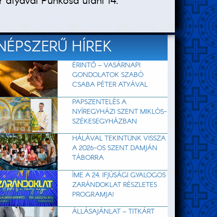
 atyával Pünkösd utáni 14.
NÉPSZERŰ HÍREK
ÉRINTŐ – VASÁRNAPI
GONDOLATOK SZABÓ
CSABA PÉTER ATYÁVAL
PAPSZENTELÉS A
NYÍREGYHÁZI SZENT MIKLÓS-
SZÉKESEGYHÁZBAN
HÁLÁVAL TEKINTÜNK VISSZA
A 2026-OS SZENT DAMJÁN
TÁBORRA
ÍME A 24. IFJÚSÁGI GYALOGOS
ZARÁNDOKLAT RÉSZLETES
PROGRAMJA!
ÁLLÁSAJÁNLAT – TITKÁRT