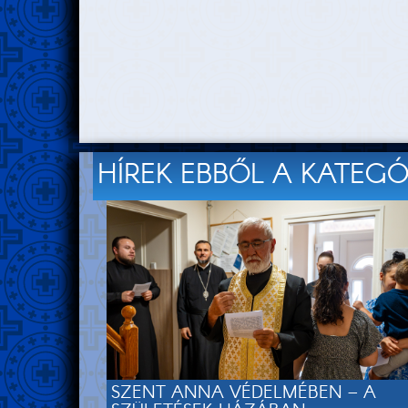
HÍREK EBBŐL A KATEG
SZENT ANNA VÉDELMÉBEN – A