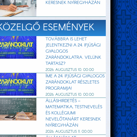
KERESNEK NYÍREGYHÁZÁN
KÖZELGŐ ESEMÉNYEK
TOVÁBBRA IS LEHET
JELENTKEZNI A 24. IFJÚSÁGI
GYALOGOS
ZARÁNDOKLATRA. VELÜNK
TARTASZ?
2026. AUGUSZTUS 10. 00:00
ÍME A 24. IFJÚSÁGI GYALOGOS
ZARÁNDOKLAT RÉSZLETES
PROGRAMJA!
2026. AUGUSZTUS 10. 00:00
ÁLLÁSHIRDETÉS –
MATEMATIKA, TESTNEVELÉS
ÉS KOLLÉGIUMI
NEVELŐTANÁRT KERESNEK
NYÍREGYHÁZÁN
2026. AUGUSZTUS 11. 00:00