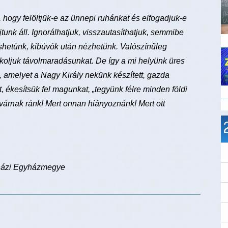
hogy felöltjük-e az ünnepi ruhánkat és elfogadjuk-e
unk áll. Ignorálhatjuk, visszautasíthatjuk, semmibe
eshetünk, kibúvók után nézhetünk. Valószínűleg
okoljuk távolmaradásunkat. De így a mi helyünk üres
, amelyet a Nagy Király nekünk készített, gazda
, ékesítsük fel magunkat, „tegyünk félre minden földi
 várnak ránk! Mert onnan hiányoznánk! Mert ott
gyházi Egyházmegye