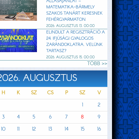
ÁLLÁSAJÁNLAT –
MATEMATIKA-BÁRMELY
SZAKOS TANÁRT KERESNEK
FEHÉRGYARMATON
2026. AUGUSZTUS 13. 00:00
ELINDULT A REGISZTRÁCIÓ A
24. IFJÚSÁGI GYALOGOS
ZARÁNDOKLATRA. VELÜNK
TARTASZ?
2026. AUGUSZTUS 15. 00:00
TÖBB >>
2026. AUGUSZTUS
H
K
SZ
CS
P
SZ
V
1
2
3
4
5
6
7
8
9
10
11
12
13
14
15
16