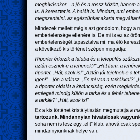
meghívásakor – a jó és a rossz között, hanem a 
is. A keresztet is. A halált is. Mindazt, ami ember
megszentelni, az egészünket akarta megváltani
Mindezek mellett mégis azt gondolom, hogy a m
embertelensége ellenére is. De mi is ez az ör
embertelenségét tapasztalva mi, ma élő keres
a következő kis történet szépen megadja:
Riporter érkezik a faluba és a település szűksz
aztán esznek-e a tehenek?” „Hát fiam, a fehérek i
riporter. „Hát, azok is!” „Aztán jól tejelnek-e a 
igen!” – jön a válasz. „És mi van a tarkákkal?” 
a riporter oldalát a kíváncsiság, ezért megkérdez
emlegeti mindig külön a tarka és a fehér tehene
a tarkák?” „Hát, azok is!”
Ez a kis történet kristálytisztán megmutatja
a ma
tartozunk. Mindannyian hivatalosak vagyun
soha nem is lesz egy „elit” klub, ahová csak spe
mindannyiunknak helye van.