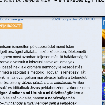
! Mert ott helyünk van!"
– elmélkedés Egri Tibor
ázi Egyházmegye
2024. augusztus 25. 09:00
APJA ÍRÓDOTT
ántsem ismeretlen példabeszédet mond Isten
elgett országról általában szép képekben, lélekemelő
gnem most azonban teljesen más. Itt hálátlanságról,
benve olvassuk a krisztusi szavakat, amelyek
ól beszélnek, aki örömére nemhogy lelkesedést és
még a szolgáit is megölik. Hogyan is lehet ez? Hát
nk mi, az evangélium mai olvasói hallva a történetet.
erés: bizony,
Jézus példái ma is aktuálisak
. Amikor
sak” és időtállóak Jézus példabeszédei, akkor ez nem
igaz.
Amikor a mi Urunk a mi üdvösségünkért a
 jó és szép oldalát, hanem
a nehézségeit és
t – mint ahogy a Király-ember sem a vendégek