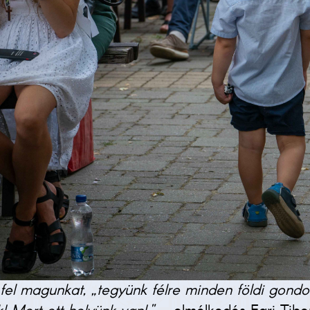
k fel magunkat, „tegyünk félre minden földi gond