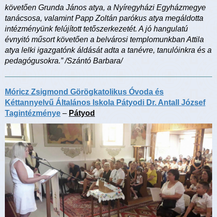
követően Grunda János atya, a Nyíregyházi Egyházmegye
tanácsosa, valamint Papp Zoltán parókus atya megáldotta
intézményünk felújított tetőszerkezetét. A jó hangulatú
évnyitó műsort követően a belvárosi templomunkban Attila
atya lelki igazgatónk áldását adta a tanévre, tanulóinkra és a
pedagógusokra.” /Szántó Barbara/
Móricz Zsigmond Görögkatolikus Óvoda és
Kéttannyelvű Általános Iskola Pátyodi Dr. Antall József
Tagintézménye
–
Pátyod