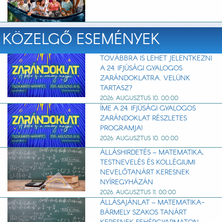
KÖZELGŐ ESEMÉNYEK
TOVÁBBRA IS LEHET JELENTKEZNI
A 24. IFJÚSÁGI GYALOGOS
ZARÁNDOKLATRA. VELÜNK
TARTASZ?
2026. AUGUSZTUS 10. 00:00
ÍME A 24. IFJÚSÁGI GYALOGOS
ZARÁNDOKLAT RÉSZLETES
PROGRAMJA!
2026. AUGUSZTUS 10. 00:00
ÁLLÁSHIRDETÉS – MATEMATIKA,
TESTNEVELÉS ÉS KOLLÉGIUMI
NEVELŐTANÁRT KERESNEK
NYÍREGYHÁZÁN
2026. AUGUSZTUS 11. 00:00
ÁLLÁSAJÁNLAT – MATEMATIKA-
BÁRMELY SZAKOS TANÁRT