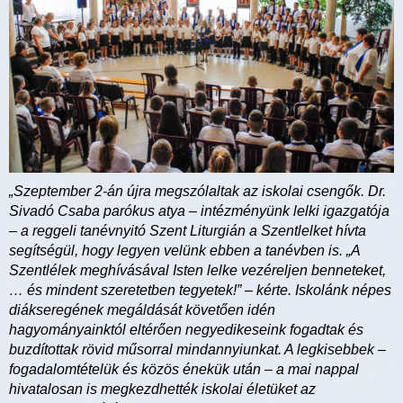
„Szeptember 2-án újra megszólaltak az iskolai csengők. Dr.
Sivadó Csaba parókus atya – intézményünk lelki igazgatója
– a reggeli tanévnyitó Szent Liturgián a Szentlelket hívta
segítségül, hogy legyen velünk ebben a tanévben is. „A
Szentlélek meghívásával Isten lelke vezéreljen benneteket,
… és mindent szeretetben tegyetek!” – kérte. Iskolánk népes
diákseregének megáldását követően idén
hagyományainktól eltérően negyedikeseink fogadtak és
buzdítottak rövid műsorral mindannyiunkat. A legkisebbek –
fogadalomtételük és közös énekük után – a mai nappal
hivatalosan is megkezdhették iskolai életüket az