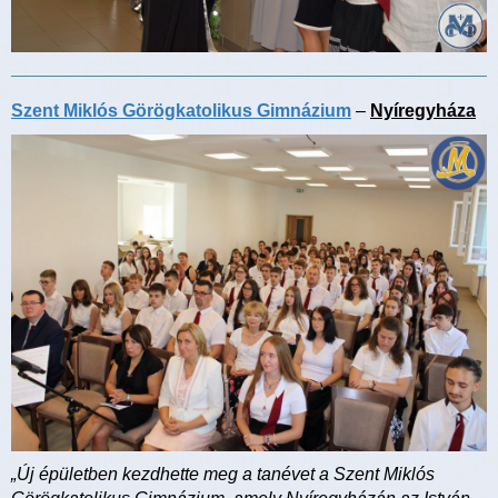
Szent Miklós Görögkatolikus Gimnázium
–
Nyíregyháza
„Új épületben kezdhette meg a tanévet a Szent Miklós