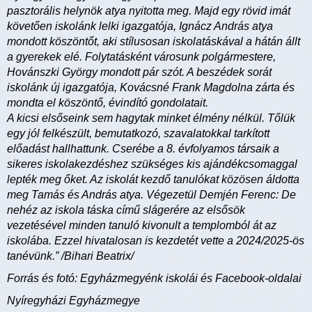
pasztorális helynök atya nyitotta meg. Majd egy rövid imát
követően iskolánk lelki igazgatója, Ignácz András atya
mondott köszöntőt, aki stílusosan iskolatáskával a hátán állt
a gyerekek elé. Folytatásként városunk polgármestere,
Hovánszki György mondott pár szót. A beszédek sorát
iskolánk új igazgatója, Kovácsné Frank Magdolna zárta és
mondta el köszöntő, évindító gondolatait.
A kicsi elsőseink sem hagytak minket élmény nélkül. Tőlük
egy jól felkészült, bemutatkozó, szavalatokkal tarkított
előadást hallhattunk. Cserébe a 8. évfolyamos társaik a
sikeres iskolakezdéshez szükséges kis ajándékcsomaggal
lepték meg őket. Az iskolát kezdő tanulókat közösen áldotta
meg Tamás és András atya. Végezetül Demjén Ferenc: De
nehéz az iskola táska című slágerére az elsősök
vezetésével minden tanuló kivonult a templomból át az
iskolába. Ezzel hivatalosan is kezdetét vette a 2024/2025-ös
tanévünk.” /Bihari Beatrix/
Forrás és fotó: Egyházmegyénk iskolái és Facebook-oldalai
Nyíregyházi Egyházmegye