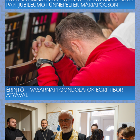
PAPI JUBILEUMOT ÜNNEPELTEK MÁRIAPÓCSON
ÉRINTŐ – VASÁRNAPI GONDOLATOK EGRI TIBOR
ATYÁVAL