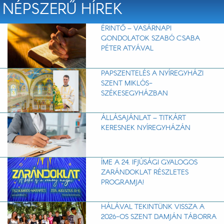
NÉPSZERŰ HÍREK
ÉRINTŐ – VASÁRNAPI
GONDOLATOK SZABÓ CSABA
PÉTER ATYÁVAL
PAPSZENTELÉS A NYÍREGYHÁZI
SZENT MIKLÓS-
SZÉKESEGYHÁZBAN
ÁLLÁSAJÁNLAT – TITKÁRT
KERESNEK NYÍREGYHÁZÁN
ÍME A 24. IFJÚSÁGI GYALOGOS
ZARÁNDOKLAT RÉSZLETES
PROGRAMJA!
HÁLÁVAL TEKINTÜNK VISSZA A
2026-OS SZENT DAMJÁN TÁBORRA