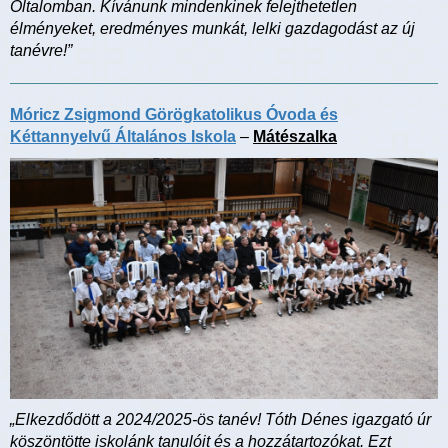
Oltalomban. Kívánunk mindenkinek felejthetetlen
élményeket, eredményes munkát, lelki gazdagodást az új
tanévre!”
Móricz Zsigmond Görögkatolikus Óvoda és
Kéttannyelvű Általános Iskola
–
Mátészalka
„Elkezdődött a 2024/2025-ös tanév! Tóth Dénes igazgató úr
köszöntötte iskolánk tanulóit és a hozzátartozókat. Ezt