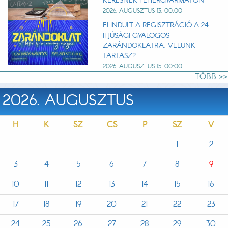
KERESNEK FEHÉRGYARMATON
2026. AUGUSZTUS 13. 00:00
ELINDULT A REGISZTRÁCIÓ A 24.
IFJÚSÁGI GYALOGOS
ZARÁNDOKLATRA. VELÜNK
TARTASZ?
2026. AUGUSZTUS 15. 00:00
TÖBB >>
2026. AUGUSZTUS
H
K
SZ
CS
P
SZ
V
1
2
3
4
5
6
7
8
9
10
11
12
13
14
15
16
17
18
19
20
21
22
23
24
25
26
27
28
29
30