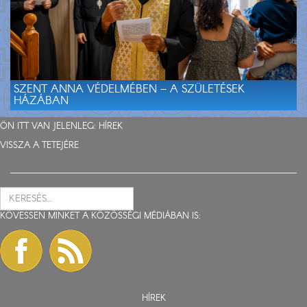
SZENT ANNA VÉDELMÉBEN – A SZÜLETÉSEK
HÁZÁBAN
ÖN ITT VAN JELENLEG:
HÍREK
VISSZA A TETEJÉRE
KÖVESSEN MINKET A KÖZÖSSÉGI MÉDIÁBAN IS:
HÍREK