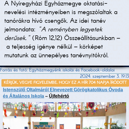
A Nyíregyházi Egyházmegye oktatási-
nevelési intézményeiben is megszólaltak a
tanórákra hívó csengők. Az idei tanév
jelmondata:
"A reményben legyetek
derűsek."
(Róm 12,12) Összeállításunkban –
a teljesség igénye nélkül – körképet
mutatunk az ünnepélyes tanévnyitókról.
Forrás és fotó: Egyházmegyénk iskolái és Facebook-oldalai
2024. szeptember 3. 19:13
KÉRJÜK, VEGYE FIGYELEMBE, HOGY EZ A HÍR 704 NAPJA ÍRÓDOTT
Istenszülő Oltalmáról Elnevezett Görögkatolikus Óvoda
és Általános Iskola
–
Újfehértó