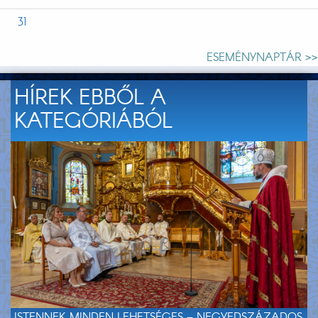
31
ESEMÉNYNAPTÁR >>
HÍREK EBBŐL A
KATEGÓRIÁBÓL
ISTENNEK MINDEN LEHETSÉGES – NEGYEDSZÁZADOS