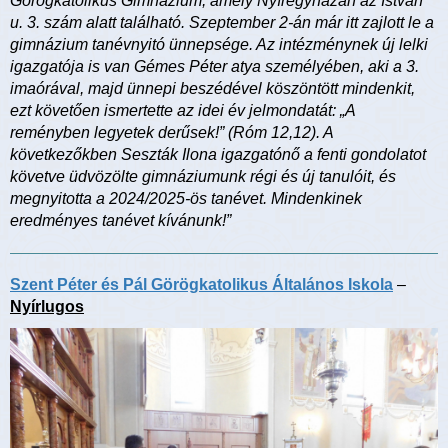
Görögkatolikus Gimnázium, amely Nyíregyházán az István
u. 3. szám alatt található. Szeptember 2-án már itt zajlott le a
gimnázium tanévnyitó ünnepsége. Az intézménynek új lelki
igazgatója is van Gémes Péter atya személyében, aki a 3.
imaórával, majd ünnepi beszédével köszöntött mindenkit,
ezt követően ismertette az idei év jelmondatát: „A
reményben legyetek derűsek!” (Róm 12,12). A
következőkben Seszták Ilona igazgatónő a fenti gondolatot
követve üdvözölte gimnáziumunk régi és új tanulóit, és
megnyitotta a 2024/2025-ös tanévet. Mindenkinek
eredményes tanévet kívánunk!”
Szent Péter és Pál Görögkatolikus Általános Iskola
–
Nyírlugos