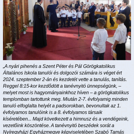
„A nyári pihenés a Szent Péter és Pál Görögkatolikus
Általános Iskola tanulói és dolgozói számára is véget ért
2024. szeptember 2-án és kezdetét vette a tanulás, tanítás.
Reggel 8:15-kor kezdődött a tanévnyitó ünnepségünk, –
melyet most is hagyományainkhoz híven – a görögkatolikus
templomban tartottunk meg. Miután 2-7. évfolyamig minden
tanuló elfoglalta helyét a padsorokban, bevonultak az 1.
évfolyamos tanulóink is a 8. évfolyamos társaik
kíséretében... Majd következett a himnusz és a vendégeink,
vezetőink köszöntése. A tanévnyitó beszédek sorát a
Nyíregyházi Egyházmegye képviseletében Szabó Tamás