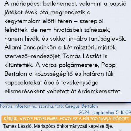
A máriapócsi betlehemest, valamint a passió
játékot évek óta megrendezik a
kegytemplom előtti téren – szereplői
felnőttek, de nem hivatásbeli színészek,
hanem hívők, és sokkal inkább tanúságtevők.
Állami ünnepünkön a két misztériumjáték
szervező-rendezőjét, Tamás Lászlót is
kitüntették. A város polgármestere, Papp
Bertalan a közösségépítő és határon túli
kapcsolatokat ápoló tevékenysége
elismeréseként vehetett át érdemkeresztet.
Forrás: infostart.hu, szon.hu, fotó: Gregus Bertalan
2024. szeptember 5. 16:09
KÉRJÜK, VEGYE FIGYELEMBE, HOGY EZ A HÍR 700 NAPJA ÍRÓDOTT
Tamás László, Máriapócs önkormányzati képviselője,