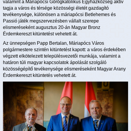
valamint a Máriapócsi Görögkatolikus Egyházközség aktív
tagja a város és térsége közösségi életét gazdagító
tevékenysége, különösen a máriapócsi Betlehemes és
Passió játék megszervezésben vállalt szerepe
elismeréseként augusztus 20-án Magyar Bronz
Érdemkereszt kitüntetést vehetett át.
Az ünnepségen Papp Bertalan, Máriapócs Város
polgármestere szintén kitüntetést kapott: a város érdekében
végzett elkötelezett településvezetői munkája, valamint a
határon túli magyar kapcsolatok ápolását szolgáló
közösségépítő tevékenysége elismeréseként Magyar Arany
Érdemkereszt kitüntetés vehetett át.