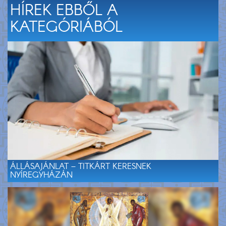
HÍREK EBBŐL A
KATEGÓRIÁBÓL
ÁLLÁSAJÁNLAT – TITKÁRT KERESNEK
NYÍREGYHÁZÁN