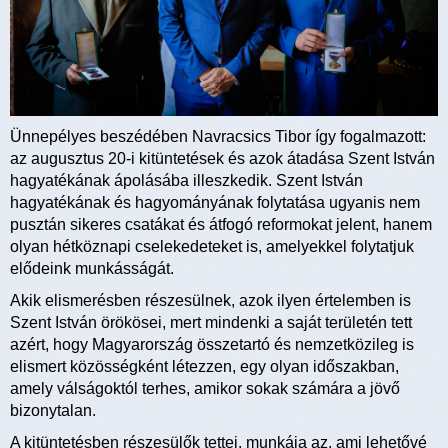
Ünnepélyes beszédében Navracsics Tibor így fogalmazott:
az augusztus 20-i kitüntetések és azok átadása Szent István
hagyatékának ápolásába illeszkedik. Szent István
hagyatékának és hagyományának folytatása ugyanis nem
pusztán sikeres csatákat és átfogó reformokat jelent, hanem
olyan hétköznapi cselekedeteket is, amelyekkel folytatjuk
elődeink munkásságát.
Akik elismerésben részesülnek, azok ilyen értelemben is
Szent István örökösei, mert mindenki a saját területén tett
azért, hogy Magyarország összetartó és nemzetközileg is
elismert közösségként létezzen, egy olyan időszakban,
amely válságoktól terhes, amikor sokak számára a jövő
bizonytalan.
A kitüntetésben részesülők tettei, munkája az, ami lehetővé