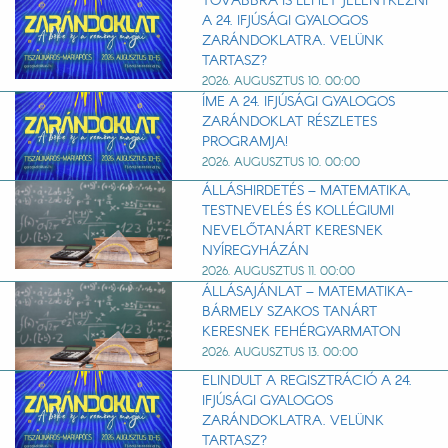
TOVÁBBRA IS LEHET JELENTKEZNI
A 24. IFJÚSÁGI GYALOGOS
ZARÁNDOKLATRA. VELÜNK
TARTASZ?
2026. AUGUSZTUS 10. 00:00
ÍME A 24. IFJÚSÁGI GYALOGOS
ZARÁNDOKLAT RÉSZLETES
PROGRAMJA!
2026. AUGUSZTUS 10. 00:00
ÁLLÁSHIRDETÉS – MATEMATIKA,
TESTNEVELÉS ÉS KOLLÉGIUMI
NEVELŐTANÁRT KERESNEK
NYÍREGYHÁZÁN
2026. AUGUSZTUS 11. 00:00
ÁLLÁSAJÁNLAT – MATEMATIKA-
BÁRMELY SZAKOS TANÁRT
KERESNEK FEHÉRGYARMATON
2026. AUGUSZTUS 13. 00:00
ELINDULT A REGISZTRÁCIÓ A 24.
IFJÚSÁGI GYALOGOS
ZARÁNDOKLATRA. VELÜNK
TARTASZ?