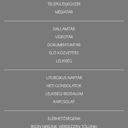
TELEPÜLÉSJEGYZÉK
MÉDIATÁR
DALLAMTÁR
VIDEOTÁR
DOKUMENTUMTÁR
ÉLŐ KÖZVETÍTÉS
LELKISÉG
LITURGIKUS NAPTÁR
HETI GONDOLATOK
LELKISÉGI IRODALOM
KAPCSOLAT
ELÉRHETŐSÉGEINK
ÍRJON NEKÜNK, KÉRDEZZEN TŐLÜNK!