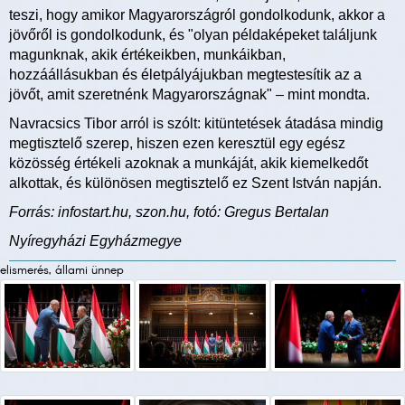
teszi, hogy amikor Magyarországról gondolkodunk, akkor a
jövőről is gondolkodunk, és "olyan példaképeket találjunk
magunknak, akik értékeikben, munkáikban,
hozzáállásukban és életpályájukban megtestesítik az a
jövőt, amit szeretnénk Magyarországnak" – mint mondta.
Navracsics Tibor arról is szólt: kitüntetések átadása mindig
megtisztelő szerep, hiszen ezen keresztül egy egész
közösség értékeli azoknak a munkáját, akik kiemelkedőt
alkottak, és különösen megtisztelő ez Szent István napján.
Forrás: infostart.hu, szon.hu, fotó: Gregus Bertalan
Nyíregyházi Egyházmegye
elismerés, állami ünnep