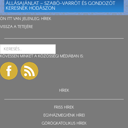
ÁLLÁSAJÁNLAT – SZABÓ-VARRÓT ÉS GONDOZÓT
KERESNEK HODÁSZON
ÖN ITT VAN JELENLEG:
HÍREK
VISSZA A TETEJÉRE
KÖVESSEN MINKET A KÖZÖSSÉGI MÉDIÁBAN IS:
HÍREK
FRISS HÍREK
EGYHÁZMEGYÉNK HÍREI
GÖRÖGKATOLIKUS HÍREK