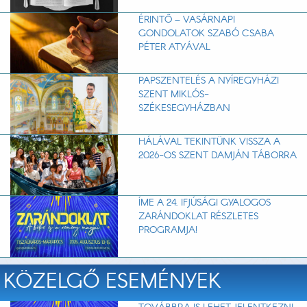
ÉRINTŐ – VASÁRNAPI
GONDOLATOK SZABÓ CSABA
PÉTER ATYÁVAL
PAPSZENTELÉS A NYÍREGYHÁZI
SZENT MIKLÓS-
SZÉKESEGYHÁZBAN
HÁLÁVAL TEKINTÜNK VISSZA A
2026-OS SZENT DAMJÁN TÁBORRA
ÍME A 24. IFJÚSÁGI GYALOGOS
ZARÁNDOKLAT RÉSZLETES
PROGRAMJA!
KÖZELGŐ ESEMÉNYEK