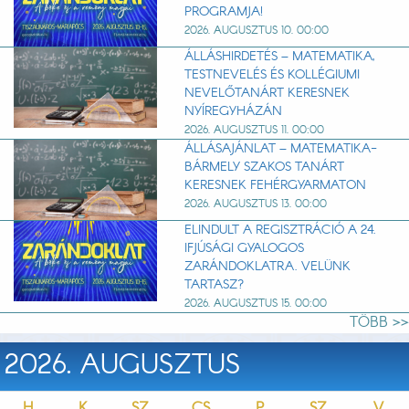
PROGRAMJA!
2026. AUGUSZTUS 10. 00:00
ÁLLÁSHIRDETÉS – MATEMATIKA,
TESTNEVELÉS ÉS KOLLÉGIUMI
NEVELŐTANÁRT KERESNEK
NYÍREGYHÁZÁN
2026. AUGUSZTUS 11. 00:00
ÁLLÁSAJÁNLAT – MATEMATIKA-
BÁRMELY SZAKOS TANÁRT
KERESNEK FEHÉRGYARMATON
2026. AUGUSZTUS 13. 00:00
ELINDULT A REGISZTRÁCIÓ A 24.
IFJÚSÁGI GYALOGOS
ZARÁNDOKLATRA. VELÜNK
TARTASZ?
2026. AUGUSZTUS 15. 00:00
TÖBB >>
2026. AUGUSZTUS
H
K
SZ
CS
P
SZ
V