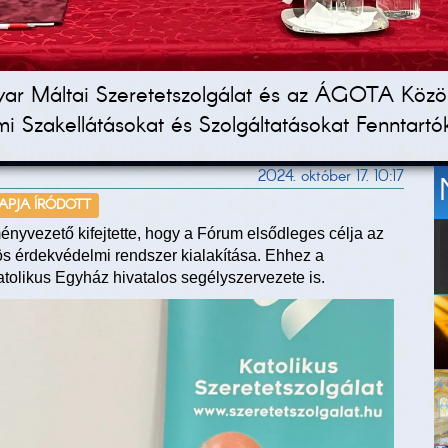
gyar Máltai Szeretetszolgálat és az ÁGOTA Közös
i Szakellátásokat és Szolgáltatásokat Fenntartó
2024. október 17. 10:17
NAPJA ÍRÓDOTT
nyvezető kifejtette, hogy a Fórum elsődleges célja az
s érdekvédelmi rendszer kialakítása. Ehhez a
atolikus Egyház hivatalos segélyszervezete is.