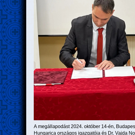
A megállapodást 2024. október 14-én, Budapeste
Hungarica országos igazgatója és Dr. Vajda Norb