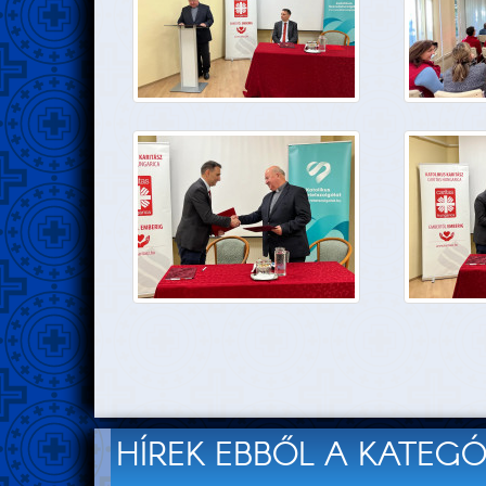
HÍREK EBBŐL A KATEG