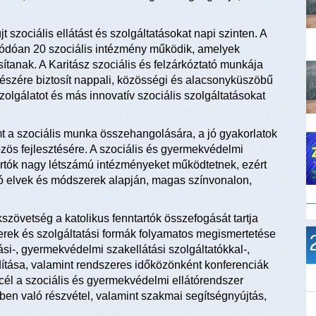
t szociális ellátást és szolgáltatásokat napi szinten. A
ódóan 20 szociális intézmény működik, amelyek
osítanak. A Karitász szociális és felzárkóztató munkája
részére biztosít nappali, közösségi és alacsonyküszöbű
szolgálatot és más innovatív szociális szolgáltatásokat
t a szociális munka összehangolására, a jó gyakorlatok
zös fejlesztésére. A szociális és gyermekvédelmi
tartók nagy létszámú intézményeket működtetnek, ezért
ó elvek és módszerek alapján, magas színvonalon,
szövetség a katolikus fenntartók összefogását tartja
rek és szolgáltatási formák folyamatos megismertetése
tási-, gyermekvédelmi szakellátási szolgáltatókkal-,
ítása, valamint rendszeres időközönként konferenciák
 cél a szociális és gyermekvédelmi ellátórendszer
ben való részvétel, valamint szakmai segítségnyújtás,