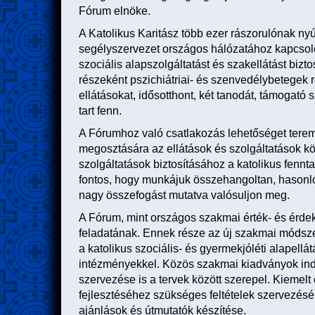
Fórum elnöke.
A Katolikus Karitász több ezer rászorulónak nyúj
segélyszervezet országos hálózatához kapcsol
szociális alapszolgáltatást és szakellátást bizt
részeként pszichiátriai- és szenvedélybetegek 
ellátásokat, idősotthont, két tanodát, támogató 
tart fenn.
A Fórumhoz való csatlakozás lehetőséget terem
megosztására az ellátások és szolgáltatások kö
szolgáltatások biztosításához a katolikus fenn
fontos, hogy munkájuk összehangoltan, hasonl
nagy összefogást mutatva valósuljon meg.
A Fórum, mint országos szakmai érték- és érdek
feladatának. Ennek része az új szakmai módsze
a katolikus szociális- és gyermekjóléti alapellá
intézményekkel. Közös szakmai kiadványok ind
szervezése is a tervek között szerepel. Kiemelt
fejlesztéséhez szükséges feltételek szervezésé
ajánlások és útmutatók készítése.