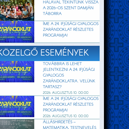
HÁLÁVAL TEKINTÜNK VISSZA
A 2026-OS SZENT DAMJÁN
TÁBORRA
ÍME A 24. IFJÚSÁGI GYALOGOS
ZARÁNDOKLAT RÉSZLETES
PROGRAMJA!
KÖZELGŐ ESEMÉNYEK
TOVÁBBRA IS LEHET
JELENTKEZNI A 24. IFJÚSÁGI
GYALOGOS
ZARÁNDOKLATRA. VELÜNK
TARTASZ?
2026. AUGUSZTUS 10. 00:00
ÍME A 24. IFJÚSÁGI GYALOGOS
ZARÁNDOKLAT RÉSZLETES
PROGRAMJA!
2026. AUGUSZTUS 10. 00:00
ÁLLÁSHIRDETÉS –
MATEMATIKA, TESTNEVELÉS