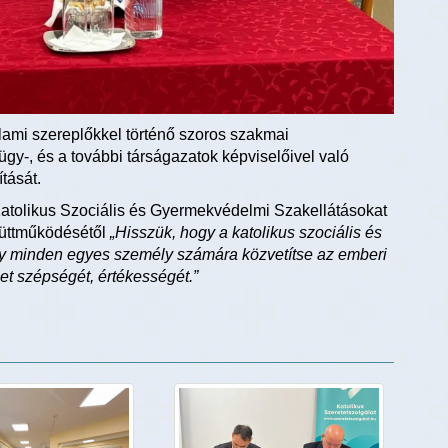
llami szereplőkkel történő szoros szakmai
gy-, és a további társágazatok képviselőivel való
ítását.
 Katolikus Szociális és Gyermekvédelmi Szakellátásokat
yüttműködésétől
„Hisszük, hogy a katolikus szociális és
y minden egyes személy számára közvetítse az emberi
et szépségét, értékességét.”