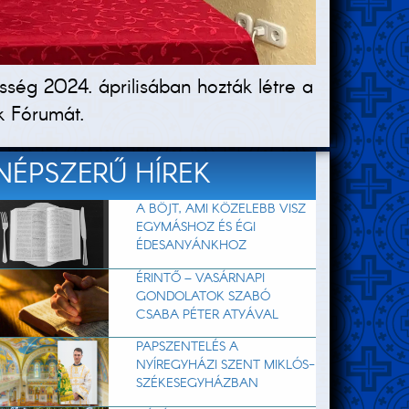
ség 2024. áprilisában hozták létre a
k Fórumát.
NÉPSZERŰ HÍREK
A BÖJT, AMI KÖZELEBB VISZ
EGYMÁSHOZ ÉS ÉGI
ÉDESANYÁNKHOZ
ÉRINTŐ – VASÁRNAPI
GONDOLATOK SZABÓ
CSABA PÉTER ATYÁVAL
PAPSZENTELÉS A
NYÍREGYHÁZI SZENT MIKLÓS-
SZÉKESEGYHÁZBAN