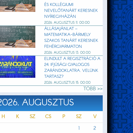
ÉS KOLLÉGIUMI
NEVELŐTANÁRT KERESNEK
NYÍREGYHÁZÁN
2026. AUGUSZTUS 11. 00:00
ÁLLÁSAJÁNLAT –
MATEMATIKA-BÁRMELY
SZAKOS TANÁRT KERESNEK
FEHÉRGYARMATON
2026. AUGUSZTUS 13. 00:00
ELINDULT A REGISZTRÁCIÓ A
24. IFJÚSÁGI GYALOGOS
ZARÁNDOKLATRA. VELÜNK
TARTASZ?
2026. AUGUSZTUS 15. 00:00
TÖBB >>
2026. AUGUSZTUS
H
K
SZ
CS
P
SZ
V
1
2