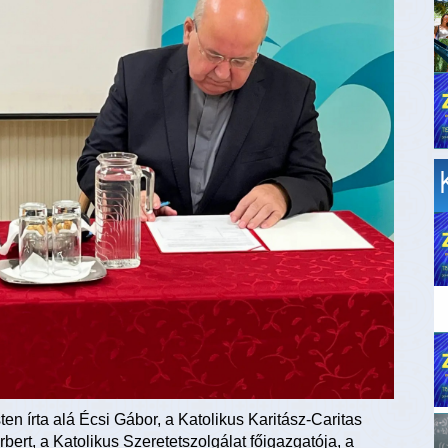
n írta alá Écsi Gábor, a Katolikus Karitász-Caritas
ert, a Katolikus Szeretetszolgálat főigazgatója, a