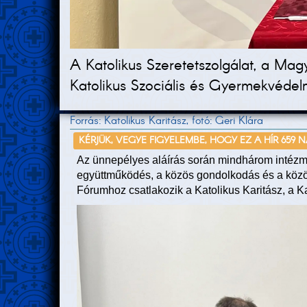
A Katolikus Szeretetszolgálat, a Ma
Katolikus Szociális és Gyermekvédelm
Forrás: Katolikus Karitász, fotó: Geri Klára
KÉRJÜK, VEGYE FIGYELEMBE, HOGY EZ A HÍR 659 
Az ünnepélyes aláírás során mindhárom intézmé
együttműködés, a közös gondolkodás és a közö
Fórumhoz csatlakozik a Katolikus Karitász, a K