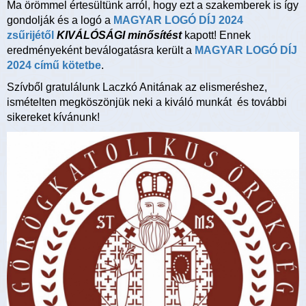
Ma örömmel értesültünk arról, hogy ezt a szakemberek is így
gondolják és a logó a
MAGYAR LOGÓ DÍJ 2024
zsűrijétől
KIVÁLÓSÁGI
minősítést
kapott! Ennek
eredményeként beválogatásra került a
MAGYAR LOGÓ DÍJ
2024 című kötetbe
.
Szívből gratulálunk Laczkó Anitának az elismeréshez,
ismételten megköszönjük neki a kiváló munkát és további
sikereket kívánunk!