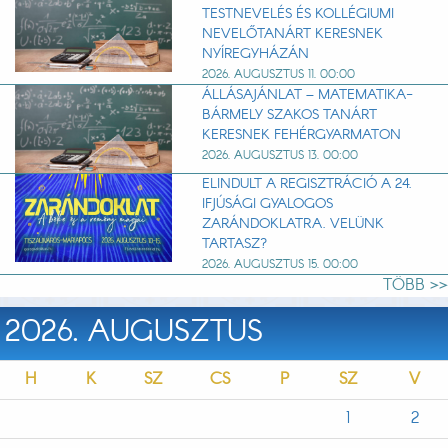
TESTNEVELÉS ÉS KOLLÉGIUMI
NEVELŐTANÁRT KERESNEK
NYÍREGYHÁZÁN
2026. AUGUSZTUS 11. 00:00
ÁLLÁSAJÁNLAT – MATEMATIKA-
BÁRMELY SZAKOS TANÁRT
KERESNEK FEHÉRGYARMATON
2026. AUGUSZTUS 13. 00:00
ELINDULT A REGISZTRÁCIÓ A 24.
IFJÚSÁGI GYALOGOS
ZARÁNDOKLATRA. VELÜNK
TARTASZ?
2026. AUGUSZTUS 15. 00:00
TÖBB >>
2026. AUGUSZTUS
H
K
SZ
CS
P
SZ
V
1
2