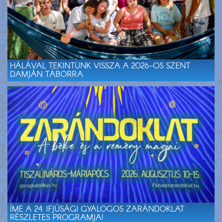
HÁLÁVAL TEKINTÜNK VISSZA A 2026-OS SZENT
DAMJÁN TÁBORRA
ÍME A 24. IFJÚSÁGI GYALOGOS ZARÁNDOKLAT
RÉSZLETES PROGRAMJA!