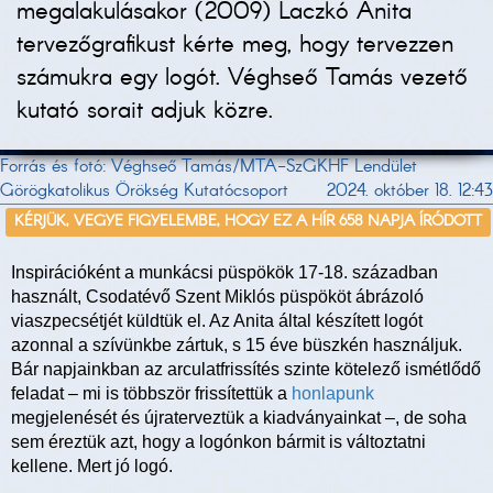
megalakulásakor (2009) Laczkó Anita
tervezőgrafikust kérte meg, hogy tervezzen
számukra egy logót. Véghseő Tamás vezető
kutató sorait adjuk közre.
Forrás és fotó: Véghseő Tamás/MTA-SzGKHF Lendület
Görögkatolikus Örökség Kutatócsoport
2024. október 18. 12:43
KÉRJÜK, VEGYE FIGYELEMBE, HOGY EZ A HÍR 658 NAPJA ÍRÓDOTT
Inspirációként a munkácsi püspökök 17-18. században
használt, Csodatévő Szent Miklós püspököt ábrázoló
viaszpecsétjét küldtük el. Az Anita által készített logót
azonnal a szívünkbe zártuk, s 15 éve büszkén használjuk.
Bár napjainkban az arculatfrissítés szinte kötelező ismétlődő
feladat – mi is többször frissítettük a
honlapunk
megjelenését és újraterveztük a kiadványainkat –, de soha
sem éreztük azt, hogy a logónkon bármit is változtatni
kellene. Mert jó logó.