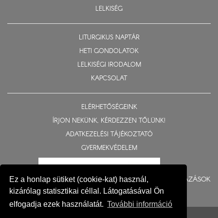
LELKISÉG
LITURGIKUS NAPTÁR
HETI GONDOLATOK
LELKISÉGI IRODALOM
KAPCSOLAT
ELÉRHETŐSÉGEINK
ÍRJON NEKÜNK, KÉRDEZZEN TŐLÜNK!
ADATKEZELÉSI TÁJÉKOZTATÓ
GYERMEKVÉDELEM
BERUHÁZÁSOK
Ez a honlap sütiket (cookie-kat) használ,
kizárólag statisztikai céllal. Látogatásával Ön
elfogadja ezek használatát.
További információ
© 2015-2026 Nyíregyházi Egyházmegye