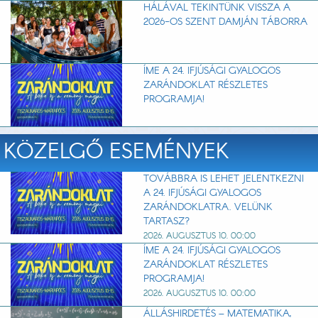
HÁLÁVAL TEKINTÜNK VISSZA A
2026-OS SZENT DAMJÁN TÁBORRA
ÍME A 24. IFJÚSÁGI GYALOGOS
ZARÁNDOKLAT RÉSZLETES
PROGRAMJA!
KÖZELGŐ ESEMÉNYEK
TOVÁBBRA IS LEHET JELENTKEZNI
A 24. IFJÚSÁGI GYALOGOS
ZARÁNDOKLATRA. VELÜNK
TARTASZ?
2026. AUGUSZTUS 10. 00:00
ÍME A 24. IFJÚSÁGI GYALOGOS
ZARÁNDOKLAT RÉSZLETES
PROGRAMJA!
2026. AUGUSZTUS 10. 00:00
ÁLLÁSHIRDETÉS – MATEMATIKA,