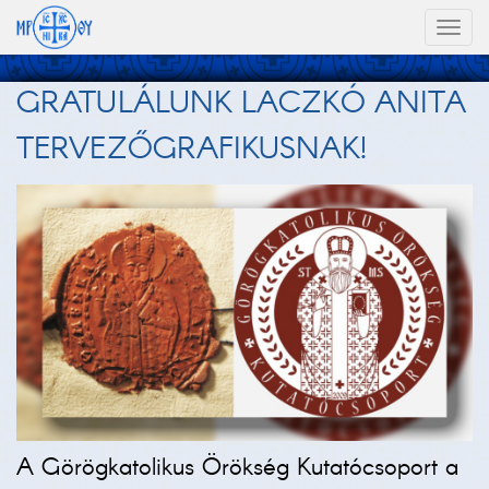
Toggl
naviga
GRATULÁLUNK LACZKÓ ANITA
TERVEZŐGRAFIKUSNAK!
A Görögkatolikus Örökség Kutatócsoport a