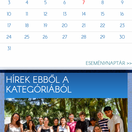
3
4
5
6
7
8
9
10
11
12
13
14
15
16
17
18
19
20
21
22
23
24
25
26
27
28
29
30
31
ESEMÉNYNAPTÁR >>
HÍREK EBBŐL A
KATEGÓRIÁBÓL