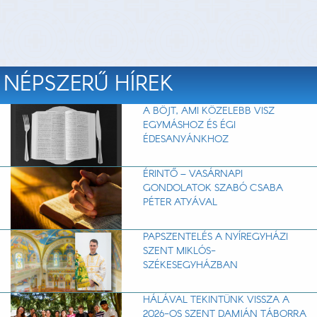
NÉPSZERŰ HÍREK
A BÖJT, AMI KÖZELEBB VISZ
EGYMÁSHOZ ÉS ÉGI
ÉDESANYÁNKHOZ
ÉRINTŐ – VASÁRNAPI
GONDOLATOK SZABÓ CSABA
PÉTER ATYÁVAL
PAPSZENTELÉS A NYÍREGYHÁZI
SZENT MIKLÓS-
SZÉKESEGYHÁZBAN
HÁLÁVAL TEKINTÜNK VISSZA A
2026-OS SZENT DAMJÁN TÁBORRA