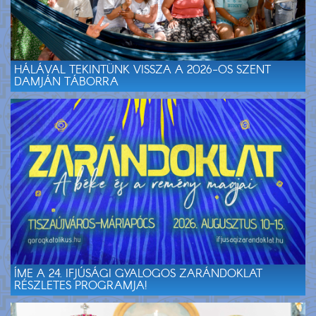
HÁLÁVAL TEKINTÜNK VISSZA A 2026-OS SZENT
DAMJÁN TÁBORRA
ÍME A 24. IFJÚSÁGI GYALOGOS ZARÁNDOKLAT
RÉSZLETES PROGRAMJA!