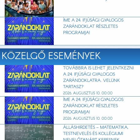
ÍME A 24. IFJÚSÁGI GYALOGOS
ZARÁNDOKLAT RÉSZLETES
PROGRAMJA!
KÖZELGŐ ESEMÉNYEK
TOVÁBBRA IS LEHET JELENTKEZNI
A 24. IFJÚSÁGI GYALOGOS
ZARÁNDOKLATRA. VELÜNK
TARTASZ?
2026. AUGUSZTUS 10. 00:00
ÍME A 24. IFJÚSÁGI GYALOGOS
ZARÁNDOKLAT RÉSZLETES
PROGRAMJA!
2026. AUGUSZTUS 10. 00:00
ÁLLÁSHIRDETÉS – MATEMATIKA,
TESTNEVELÉS ÉS KOLLÉGIUMI
NEVELŐTANÁRT KERESNEK