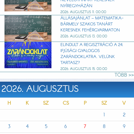
NYÍREGYHÁZÁN
2026. AUGUSZTUS 11. 00:00
ÁLLÁSAJÁNLAT – MATEMATIKA-
BÁRMELY SZAKOS TANÁRT
KERESNEK FEHÉRGYARMATON
2026. AUGUSZTUS 13. 00:00
ELINDULT A REGISZTRÁCIÓ A 24.
IFJÚSÁGI GYALOGOS
ZARÁNDOKLATRA. VELÜNK
TARTASZ?
2026. AUGUSZTUS 15. 00:00
TÖBB >>
2026. AUGUSZTUS
H
K
SZ
CS
P
SZ
V
1
2
3
4
5
6
7
8
9