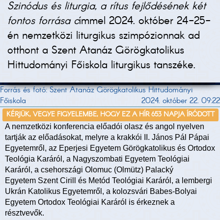
Szinódus és liturgia, a rítus fejlődésének két
fontos forrása c
ímmel 2024. október 24-25-
én nemzetközi liturgikus szimpózionnak ad
otthont a Szent Atanáz Görögkatolikus
Hittudományi Főiskola liturgikus tanszéke.
Forrás és fotó: Szent Atanáz Görögkatolikus Hittudományi
Főiskola
2024. október 22. 09:22
KÉRJÜK, VEGYE FIGYELEMBE, HOGY EZ A HÍR 653 NAPJA ÍRÓDOTT
A nemzetközi konferencia előadói olasz és angol nyelven
tartják az előadásokat, melyre a krakkói II. János Pál Pápai
Egyetemről, az Eperjesi Egyetem Görögkatolikus és Ortodox
Teológia Karáról, a Nagyszombati Egyetem Teológiai
Karáról, a csehországi Olomuc (Olmütz) Palacký
Egyetem Szent Cirill és Metód Teológiai Karáról, a lembergi
Ukrán Katolikus Egyetemről, a kolozsvári Babes-Bolyai
Egyetem Ortodox Teológiai Karáról is érkeznek a
résztvevők.