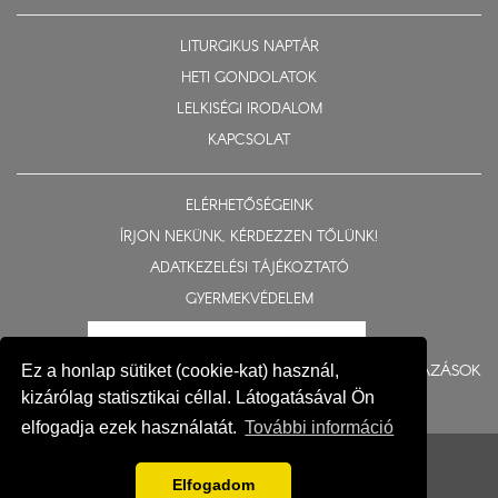
LITURGIKUS NAPTÁR
HETI GONDOLATOK
LELKISÉGI IRODALOM
KAPCSOLAT
ELÉRHETŐSÉGEINK
ÍRJON NEKÜNK, KÉRDEZZEN TŐLÜNK!
ADATKEZELÉSI TÁJÉKOZTATÓ
GYERMEKVÉDELEM
BERUHÁZÁSOK
Ez a honlap sütiket (cookie-kat) használ,
kizárólag statisztikai céllal. Látogatásával Ön
elfogadja ezek használatát.
További információ
© 2015-2026 Nyíregyházi Egyházmegye
Impresszum
Elfogadom