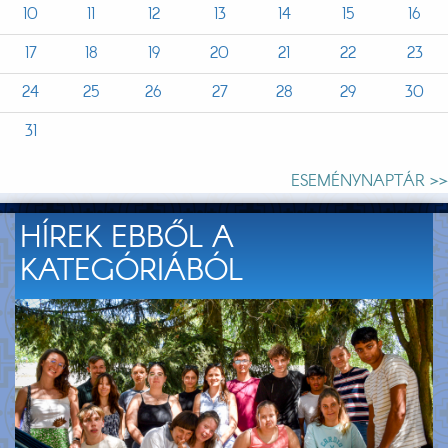
10
11
12
13
14
15
16
17
18
19
20
21
22
23
24
25
26
27
28
29
30
31
ESEMÉNYNAPTÁR >>
HÍREK EBBŐL A
KATEGÓRIÁBÓL