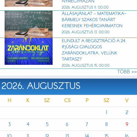
NYÍREGYHÁZÁN
2026. AUGUSZTUS 11. 00:00
ÁLLÁSAJÁNLAT – MATEMATIKA-
BÁRMELY SZAKOS TANÁRT
KERESNEK FEHÉRGYARMATON
2026. AUGUSZTUS 13. 00:00
ELINDULT A REGISZTRÁCIÓ A 24.
IFJÚSÁGI GYALOGOS
ZARÁNDOKLATRA. VELÜNK
TARTASZ?
2026. AUGUSZTUS 15. 00:00
TÖBB >>
2026. AUGUSZTUS
H
K
SZ
CS
P
SZ
V
1
2
3
4
5
6
7
8
9
10
11
12
13
14
15
16