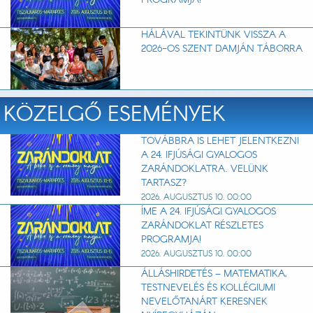
PROGRAMJA!
HÁLÁVAL TEKINTÜNK VISSZA A
2026-OS SZENT DAMJÁN TÁBORRA
KÖZELGŐ ESEMÉNYEK
TOVÁBBRA IS LEHET JELENTKEZNI
A 24. IFJÚSÁGI GYALOGOS
ZARÁNDOKLATRA. VELÜNK
TARTASZ?
2026. AUGUSZTUS 10. 00:00
ÍME A 24. IFJÚSÁGI GYALOGOS
ZARÁNDOKLAT RÉSZLETES
PROGRAMJA!
2026. AUGUSZTUS 10. 00:00
ÁLLÁSHIRDETÉS – MATEMATIKA,
TESTNEVELÉS ÉS KOLLÉGIUMI
NEVELŐTANÁRT KERESNEK