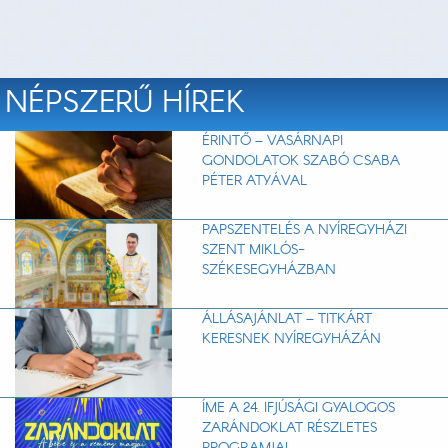
NÉPSZERŰ HÍREK
ÉRINTŐ – VASÁRNAPI
GONDOLATOK SZABÓ CSABA
PÉTER ATYÁVAL
PAPSZENTELÉS A NYÍREGYHÁZI
SZENT MIKLÓS-
SZÉKESEGYHÁZBAN
ÁLLÁSAJÁNLAT – TITKÁRT
KERESNEK NYÍREGYHÁZÁN
ÍME A 24. IFJÚSÁGI GYALOGOS
ZARÁNDOKLAT RÉSZLETES