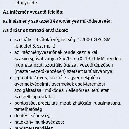
felügyelete.
Az intézményvezető felelős:
az intézmény szakszerű és törvényes működtetéséért.
Az álláshoz tartozó elvárások:
szociális felsőfokú végzettség (1/2000. SZCSM
rendelet 3. sz. mell.)
az intézményvezetőnek rendelkeznie kell
szakvizsgával vagy a 25/2017. (X. 18.) EMMI rendelet
meghatározott szociális ágazati vezetőképzésen
(mester vezetőképzésen) szerzett tanúsítvánnyal;
legalább 2 éves, szociális / gyermekjóléti /
gyermekvédelmi / gyermekek esélyteremtési
szolgáltatásaii működési / ellenőrzési területen
szerzett tapasztalat;
pontosság, precizitás, megbízhatóság, rugalmasság,
terhelhetőség;
döntési képesség;
hatékony munkavégzés;
rendszerszemlélet;