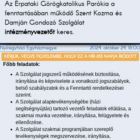
Az Érpataki Görögkatolikus Parókia a
fenntartásában működő Szent Kozma és
Damján Gondozó Szolgálat
intézményvezetőt
keres.
Nyíregyházi Egyházmegye
2024. október 24. 16:00
KÉRJÜK, VEGYE FIGYELEMBE, HOGY EZ A HÍR 653 NAPJA ÍRÓDOTT
Főbb feladatok
:
A Szolgálat jogszerű működésének biztosítása,
irányítása és képviselete a vonatkozó jogszabályok,
belső szabályzatok és a Fenntartó rendelkezései
szerint.
A Szolgálat alaptevékenységébe (házi
segítségnyújtás) tartozó vezetői feladatok ellátása, a
szakmai munka vezetése, irányítása, felügyelete és
ellenőrzése.
A Szolgálat szakmai programjában szereplő
tevékenységek megszervezése, irányítása,