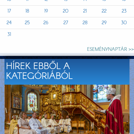
17
18
19
20
21
22
23
24
25
26
27
28
29
30
31
ESEMÉNYNAPTÁR >>
HÍREK EBBŐL A
KATEGÓRIÁBÓL