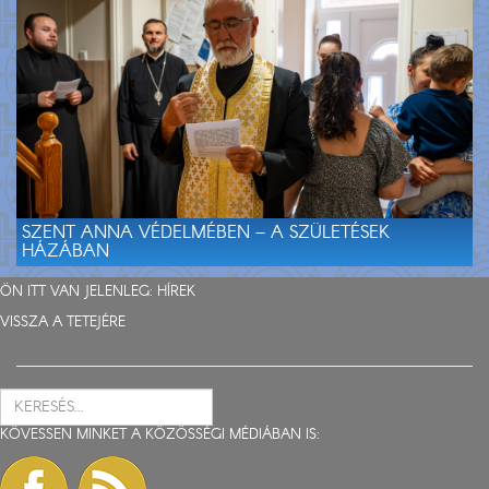
SZENT ANNA VÉDELMÉBEN – A SZÜLETÉSEK
HÁZÁBAN
ÖN ITT VAN JELENLEG:
HÍREK
VISSZA A TETEJÉRE
KÖVESSEN MINKET A KÖZÖSSÉGI MÉDIÁBAN IS: