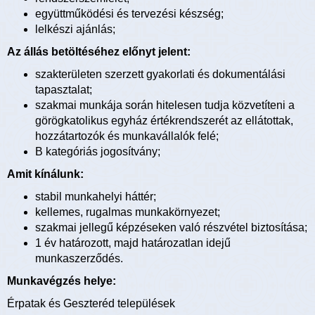
együttműködési és tervezési készség;
lelkészi ajánlás;
Az állás betöltéséhez előnyt jelent:
szakterületen szerzett gyakorlati és dokumentálási
tapasztalat;
szakmai munkája során hitelesen tudja közvetíteni a
görögkatolikus egyház értékrendszerét az ellátottak,
hozzátartozók és munkavállalók felé;
B kategóriás jogosítvány;
Amit kínálunk:
stabil munkahelyi háttér;
kellemes, rugalmas munkakörnyezet;
szakmai jellegű képzéseken való részvétel biztosítása;
1 év határozott, majd határozatlan idejű
munkaszerződés.
Munkavégzés helye:
Érpatak és Geszteréd települések