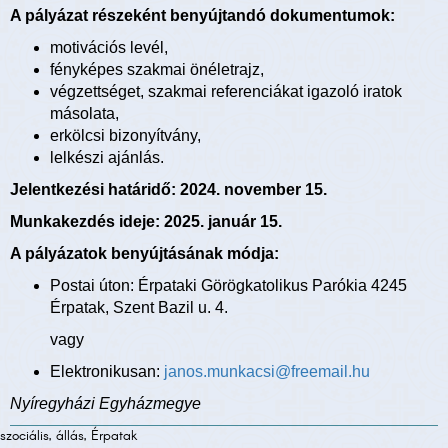
A pályázat részeként benyújtandó dokumentumok:
motivációs levél,
fényképes szakmai önéletrajz,
végzettséget, szakmai referenciákat igazoló iratok
másolata,
erkölcsi bizonyítvány,
lelkészi ajánlás.
Jelentkezési határidő: 2024. november 15.
Munkakezdés ideje: 2025. január 15.
A pályázatok benyújtásának módja:
Postai úton: Érpataki Görögkatolikus Parókia 4245
Érpatak, Szent Bazil u. 4.
vagy
Elektronikusan:
janos.munkacsi@freemail.hu
Nyíregyházi Egyházmegye
szociális, állás, Érpatak