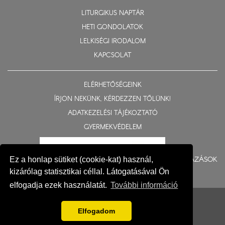
LITURGIKUS NAPTÁR
HETI GONDOLATOK
LELKISÉGI IRODALOM
KAPCSOLAT
ELÉRHETŐSÉGEINK
ÍRJON NEKÜNK, KÉRDEZZEN TŐLÜNK!
ADATKEZELÉSI TÁJÉKOZTATÓ
GYERMEKVÉDELEM
BERUHÁZÁSOK
Ez a honlap sütiket (cookie-kat) használ,
kizárólag statisztikai céllal. Látogatásával Ön
elfogadja ezek használatát.
További információ
© 2015-2026 Nyíregyházi Egyházmegye
Impresszum
Elfogadom