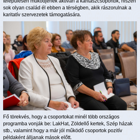
településen működjenek aktívan a karitászcsoportok, hiszen
sok olyan család él ebben a térségben, akik rászorulnak a
karitatív szervezetek támogatására.
Fő törekvés, hogy a csoportokat minél több országos
programba vonják be: LakHat, Zöldellő kertek, Szép házak
stb., valamint hogy a már jól működő csoportok pozitív
példaként álljanak mások előtt.