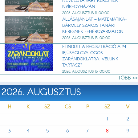
NEVELŐTANÁRT KERESNEK
NYÍREGYHÁZÁN
2026. AUGUSZTUS 11. 00:00
ÁLLÁSAJÁNLAT – MATEMATIKA-
BÁRMELY SZAKOS TANÁRT
KERESNEK FEHÉRGYARMATON
2026. AUGUSZTUS 13. 00:00
ELINDULT A REGISZTRÁCIÓ A 24.
IFJÚSÁGI GYALOGOS
ZARÁNDOKLATRA. VELÜNK
TARTASZ?
2026. AUGUSZTUS 15. 00:00
TÖBB >>
2026. AUGUSZTUS
H
K
SZ
CS
P
SZ
V
1
2
3
4
5
6
7
8
9