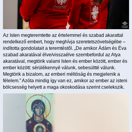
Az Isten megteremtette az értelemmel és szabad akarattal
rendelkező embert, hogy meghívja szeretetszövetségébe –
indította gondolatait a teremtéstől. „De amikor Ádám és Éva
szabad akaratával élve/visszaélve szembefordul az Atya
akaratával, megtörik valami Isten és ember között, ember és
ember között: sérülékennyé válunk, sebesültté válunk.
Megtörik a bizalom, az emberi méltóság és megjelenik a
félelem.” Azóta mindig így van ez, amikor az ember az isteni
bölcsesség helyett a maga okoskodása szerint cselekszik.