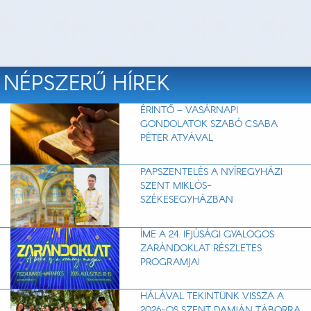
NÉPSZERŰ HÍREK
ÉRINTŐ – VASÁRNAPI
GONDOLATOK SZABÓ CSABA
PÉTER ATYÁVAL
PAPSZENTELÉS A NYÍREGYHÁZI
SZENT MIKLÓS-
SZÉKESEGYHÁZBAN
ÍME A 24. IFJÚSÁGI GYALOGOS
ZARÁNDOKLAT RÉSZLETES
PROGRAMJA!
HÁLÁVAL TEKINTÜNK VISSZA A
2026-OS SZENT DAMJÁN TÁBORRA