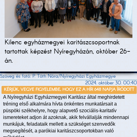
Kilenc egyházmegyei karitászcsoportnak
tartottak képzést Nyíregyházán, október 26-
án.
Szöveg és fotó: P. Tóth Nóra/Nyíregyházi Egyházmegye
2024. október 30. 00:40
KÉRJÜK, VEGYE FIGYELEMBE, HOGY EZ A HÍR 648 NAPJA ÍRÓDOTT
A Nyíregyházi Egyházmegyei Karitász által meghirdetett
tréning első alkalmára hívta önkéntes munkatársait a
püspöki székhelyre, hogy alapvető szociális-karitatív
ismereteket adjon át azoknak, akik felvállalják mindennapi
munkájuk, feladataik mellett a szükséget szenvedők
megsegítését, a parókiai karitászcsoportokban való