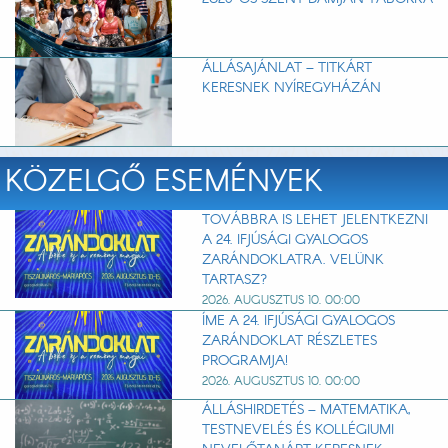
ÁLLÁSAJÁNLAT – TITKÁRT
KERESNEK NYÍREGYHÁZÁN
KÖZELGŐ ESEMÉNYEK
TOVÁBBRA IS LEHET JELENTKEZNI
A 24. IFJÚSÁGI GYALOGOS
ZARÁNDOKLATRA. VELÜNK
TARTASZ?
2026. AUGUSZTUS 10. 00:00
ÍME A 24. IFJÚSÁGI GYALOGOS
ZARÁNDOKLAT RÉSZLETES
PROGRAMJA!
2026. AUGUSZTUS 10. 00:00
ÁLLÁSHIRDETÉS – MATEMATIKA,
TESTNEVELÉS ÉS KOLLÉGIUMI