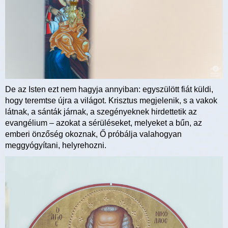
De az Isten ezt nem hagyja annyiban: egyszülött fiát küldi,
hogy teremtse újra a világot. Krisztus megjelenik, s a vakok
látnak, a sánták járnak, a szegényeknek hirdettetik az
evangélium – azokat a sérüléseket, melyeket a bűn, az
emberi önzőség okoznak, Ő próbálja valahogyan
meggyógyítani, helyrehozni.