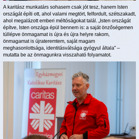
A karitász munkatárs sohasem csak jót tesz, hanem Isten
országát építi ott, ahol valami megtört, felfordult, szétszakadt,
ahol megalázott emberi méltóságokat talál. „Isten országát
építve, Isten országa épül bennem is: a saját önzőségemen
túllépve önmagamat is újra és újra helyre rakom,
önmagamat is újrateremtem, saját magam
meghasonlottsága, identitásválsága gyógyul általa” –
mutatta be az önmagunkra visszaható folyamatot.