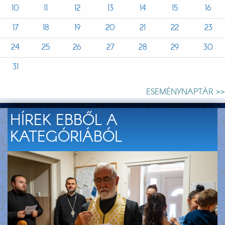
10
11
12
13
14
15
16
17
18
19
20
21
22
23
24
25
26
27
28
29
30
31
ESEMÉNYNAPTÁR >>
HÍREK EBBŐL A
KATEGÓRIÁBÓL