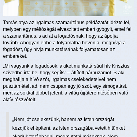
Tamás atya az irgalmas szamaritánus példázatát idézte fel,
melyben egy méltóságát elveszített embert gyógyít, emel fel
a szamaritánus, s ad át a fogadósnak, hogy az ápolja
tovább. Ahogyan ebbe a folyamatba bevonja, meghívja a
fogadóst, úgy hívja munkatársának folyamatosan az
embereket.
„Mi vagyunk a fogadósok, akiket munkatársául hív Krisztus:
szívedbe írta be, hogy segíts” – állított párhuzamot. S aki
meghallja a hívó szót, irgalmas cselekedeteivel nem
pusztán ételt ad, nem csupán egy jó szót, egy simogatást,
mert az sokkal többet jelent: a világ újjáteremtésében való
aktív részvételt.
„Nem jót cselekszünk, hanem az Isten országát
kezdjük el építeni, az Isten országába vetett hitünket
akarjuk továbbadni, megmutatni másoknak. Nem