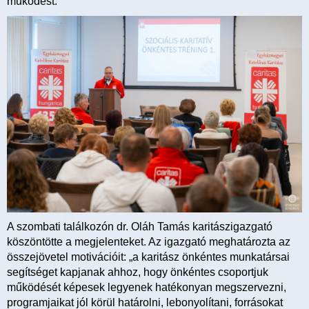
működést.
A szombati találkozón dr. Oláh Tamás karitászigazgató
köszöntötte a megjelenteket. Az igazgató meghatározta az
összejövetel motivációit: „a karitász önkéntes munkatársai
segítséget kapjanak ahhoz, hogy önkéntes csoportjuk
működését képesek legyenek hatékonyan megszervezni,
programjaikat jól körül határolni, lebonyolítani, forrásokat