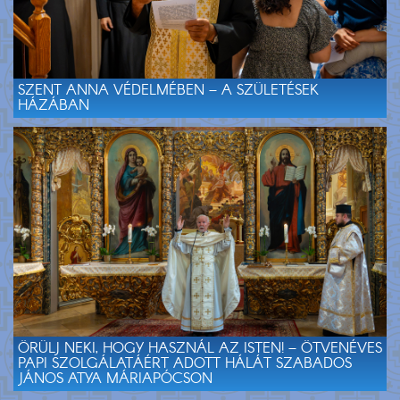
SZENT ANNA VÉDELMÉBEN – A SZÜLETÉSEK
HÁZÁBAN
ÖRÜLJ NEKI, HOGY HASZNÁL AZ ISTEN! – ÖTVENÉVES
PAPI SZOLGÁLATÁÉRT ADOTT HÁLÁT SZABADOS
JÁNOS ATYA MÁRIAPÓCSON