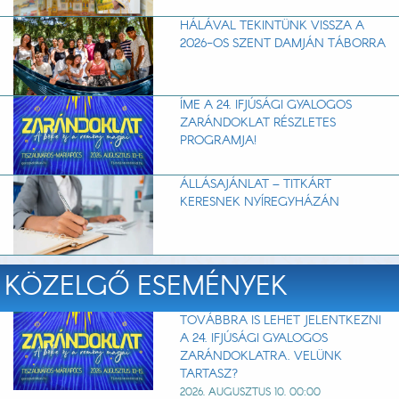
HÁLÁVAL TEKINTÜNK VISSZA A
2026-OS SZENT DAMJÁN TÁBORRA
ÍME A 24. IFJÚSÁGI GYALOGOS
ZARÁNDOKLAT RÉSZLETES
PROGRAMJA!
ÁLLÁSAJÁNLAT – TITKÁRT
KERESNEK NYÍREGYHÁZÁN
KÖZELGŐ ESEMÉNYEK
TOVÁBBRA IS LEHET JELENTKEZNI
A 24. IFJÚSÁGI GYALOGOS
ZARÁNDOKLATRA. VELÜNK
TARTASZ?
2026. AUGUSZTUS 10. 00:00