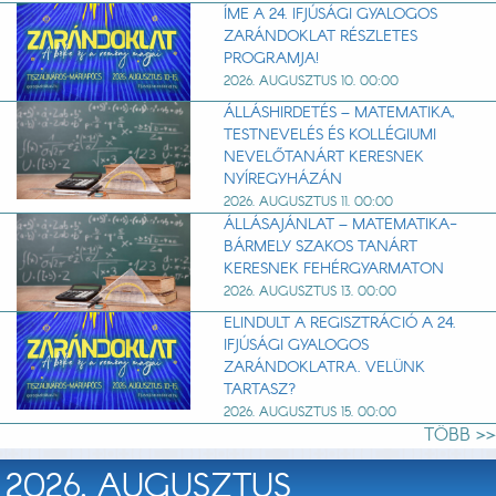
ÍME A 24. IFJÚSÁGI GYALOGOS
ZARÁNDOKLAT RÉSZLETES
PROGRAMJA!
2026. AUGUSZTUS 10. 00:00
ÁLLÁSHIRDETÉS – MATEMATIKA,
TESTNEVELÉS ÉS KOLLÉGIUMI
NEVELŐTANÁRT KERESNEK
NYÍREGYHÁZÁN
2026. AUGUSZTUS 11. 00:00
ÁLLÁSAJÁNLAT – MATEMATIKA-
BÁRMELY SZAKOS TANÁRT
KERESNEK FEHÉRGYARMATON
2026. AUGUSZTUS 13. 00:00
ELINDULT A REGISZTRÁCIÓ A 24.
IFJÚSÁGI GYALOGOS
ZARÁNDOKLATRA. VELÜNK
TARTASZ?
2026. AUGUSZTUS 15. 00:00
TÖBB >>
2026. AUGUSZTUS