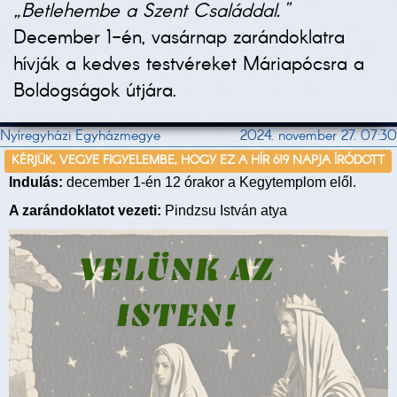
„Betlehembe a Szent Családdal."
December 1-én, vasárnap zarándoklatra
hívják a kedves testvéreket Máriapócsra a
Boldogságok útjára.
Nyíregyházi Egyházmegye
2024. november 27. 07:30
KÉRJÜK, VEGYE FIGYELEMBE, HOGY EZ A HÍR 619 NAPJA ÍRÓDOTT
Indulás:
december 1-én 12 órakor a Kegytemplom elől.
A zarándoklatot vezeti:
Pindzsu István atya