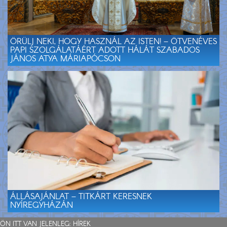
ÖRÜLJ NEKI, HOGY HASZNÁL AZ ISTEN! – ÖTVENÉVES
PAPI SZOLGÁLATÁÉRT ADOTT HÁLÁT SZABADOS
JÁNOS ATYA MÁRIAPÓCSON
ÁLLÁSAJÁNLAT – TITKÁRT KERESNEK
NYÍREGYHÁZÁN
ÖN ITT VAN JELENLEG:
HÍREK