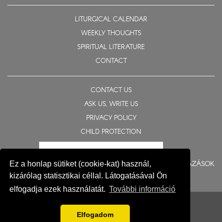
LITURGICAL CALENDAR
WEEKLY THOUGHTS
SPIRITUAL LITERATURE
CONTACT
CONTACT US
ASK US, WRITE US
PRIVACY POLICY
CHILD PROTECTION
BERUHÁZÁSOK
Ez a honlap sütiket (cookie-kat) használ,
kizárólag statisztikai céllal. Látogatásával Ön
elfogadja ezek használatát.
További információ
© 2015-2026 Eparchy of Nyíregyháza
Impresszum
Elfogadom