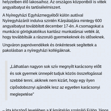
helyzetben élő lakosaihoz. Az országos központból is vittek
angyalbatyut és tartósélelmiszert.
A Nyíregyházi Egyházmegyéből külön autóval
Nyíregyházáról indulva szintén Kárpátaljára mintegy 600
angyalbatyut továbbított december 17-én. A csomagokat a
munkácsi görögkatolikus karitász munkatársai vették át,
hogy továbbítsák a rászoruló gyermekeknek és időseknek.
Ungváron papnövendékek és önkéntesek segítettek a
pakolásban a nyíregyházi kollégáknak.
„Láthatóan nagyon sok szív megnyílt karácsony előtt
és sok gyermek ünnepét tudjuk közös összefogással
szebbé tenni, akiknek nem kizárt, hogy egy ilyen
cipősdoboznyi ajándék lesz az egyetlen karácsonyi
meglepetése”
– írta köszönő levelében a Kárpátalján szolgáló Fülöp János