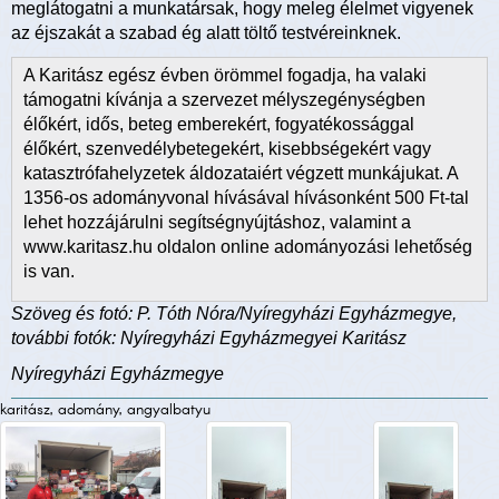
meglátogatni a munkatársak, hogy meleg élelmet vigyenek
az éjszakát a szabad ég alatt töltő testvéreinknek.
A Karitász egész évben örömmel fogadja, ha valaki
támogatni kívánja a szervezet mélyszegénységben
élőkért, idős, beteg emberekért, fogyatékossággal
élőkért, szenvedélybetegekért, kisebbségekért vagy
katasztrófahelyzetek áldozataiért végzett munkájukat. A
1356-os adományvonal hívásával hívásonként 500 Ft-tal
lehet hozzájárulni segítségnyújtáshoz, valamint a
www.karitasz.hu oldalon online adományozási lehetőség
is van.
Szöveg és fotó: P. Tóth Nóra/Nyíregyházi Egyházmegye,
további fotók: Nyíregyházi Egyházmegyei Karitász
Nyíregyházi Egyházmegye
karitász, adomány, angyalbatyu