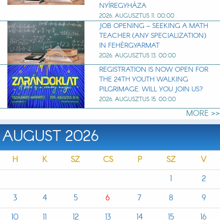
NYÍREGYHÁZA
2026. AUGUSZTUS 11. 00:00
JOB OPENING – SEEKING A MATH
TEACHER (ANY SPECIALIZATION)
IN FEHÉRGYARMAT
2026. AUGUSZTUS 13. 00:00
REGISTRATION IS NOW OPEN FOR
THE 24TH YOUTH WALKING
PILGRIMAGE. WILL YOU JOIN US?
2026. AUGUSZTUS 15. 00:00
MORE >>
AUGUST 2026
H
K
SZ
CS
P
SZ
V
1
2
3
4
5
6
7
8
9
10
11
12
13
14
15
16