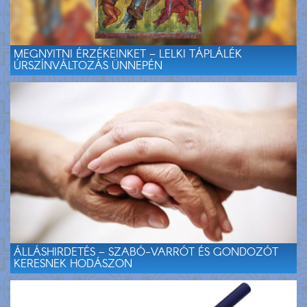
MEGNYITNI ÉRZÉKEINKET – LELKI TÁPLÁLÉK
ÚRSZÍNVÁLTOZÁS ÜNNEPÉN
ÁLLÁSHIRDETÉS – SZABÓ-VARRÓT ÉS GONDOZÓT
KERESNEK HODÁSZON