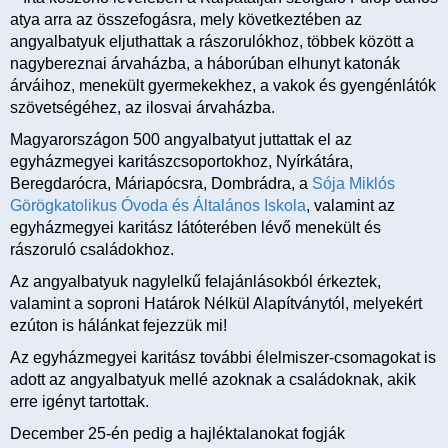
atya arra az összefogásra, mely következtében az
angyalbatyuk eljuthattak a rászorulókhoz, többek között a
nagybereznai árvaházba, a háborúban elhunyt katonák
árváihoz, menekült gyermekekhez, a vakok és gyengénlátók
szövetségéhez, az ilosvai árvaházba.
Magyarországon 500 angyalbatyut juttattak el az
egyházmegyei karitászcsoportokhoz, Nyírkátára,
Beregdarócra, Máriapócsra, Dombrádra, a
Sója Miklós
Görögkatolikus Óvoda és Általános Iskola
, valamint az
egyházmegyei karitász látóterében lévő menekült és
rászoruló családokhoz.
Az angyalbatyuk nagylelkű felajánlásokból érkeztek,
valamint a soproni Határok Nélkül Alapítványtól, melyekért
ezúton is hálánkat fejezzük mi!
Az egyházmegyei karitász további élelmiszer-csomagokat is
adott az angyalbatyuk mellé azoknak a családoknak, akik
erre igényt tartottak.
December 25-én pedig a hajléktalanokat fogják