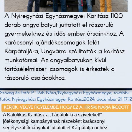
A Nyíregyházi Egyházmegyei Karitász 1100
darab angyalbatyut juttatott el rászoruló
gyermekekhez és idős embertársainkhoz. A
karácsonyi ajándékcsomagok felét
Kárpátaljára, Ungvárra szállították a karitász
munkatársai. Az angyalbatyukon kívül
tartósélelmiszer-csomagok is érkeztek a
rászoruló családokhoz.
Szöveg és fotó: P. Tóth Nóra/Nyíregyházi Egyházmegye, további
fotók: Nyíregyházi Egyházmegyei Karitász
2024. december 21. 17:12
KÉRJÜK, VEGYE FIGYELEMBE, HOGY EZ A HÍR 596 NAPJA ÍRÓDOTT
A Katolikus Karitász a „Tárjátok ki a szíveteket!”
jótékonysági kampányának részeként karácsonyi
segélyszállítmányokat juttatott el Kárpátalja nehéz