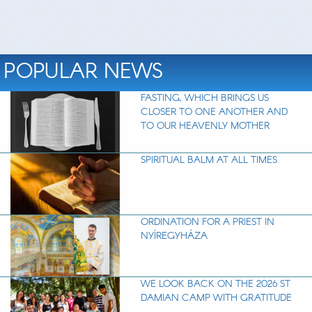
POPULAR NEWS
FASTING, WHICH BRINGS US
CLOSER TO ONE ANOTHER AND
TO OUR HEAVENLY MOTHER
SPIRITUAL BALM AT ALL TIMES
ORDINATION FOR A PRIEST IN
NYÍREGYHÁZA
WE LOOK BACK ON THE 2026 ST
DAMIAN CAMP WITH GRATITUDE