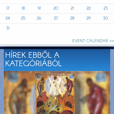
17
18
19
20
21
22
23
24
25
26
27
28
29
30
31
EVENT CALENDAR >>
HÍREK EBBŐL A
KATEGÓRIÁBÓL