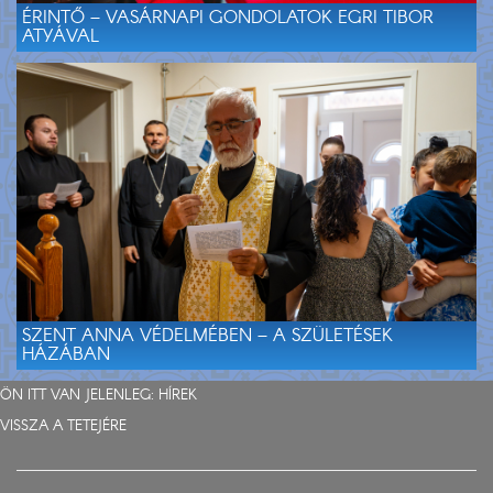
ÉRINTŐ – VASÁRNAPI GONDOLATOK EGRI TIBOR
ATYÁVAL
SZENT ANNA VÉDELMÉBEN – A SZÜLETÉSEK
HÁZÁBAN
ÖN ITT VAN JELENLEG:
HÍREK
VISSZA A TETEJÉRE