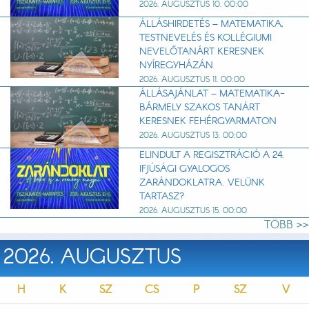
2026. AUGUSZTUS 10. 00:00
ÁLLÁSHIRDETÉS – MATEMATIKA,
TESTNEVELÉS ÉS KOLLÉGIUMI
NEVELŐTANÁRT KERESNEK
NYÍREGYHÁZÁN
2026. AUGUSZTUS 11. 00:00
ÁLLÁSAJÁNLAT – MATEMATIKA-
BÁRMELY SZAKOS TANÁRT
KERESNEK FEHÉRGYARMATON
2026. AUGUSZTUS 13. 00:00
ELINDULT A REGISZTRÁCIÓ A 24.
IFJÚSÁGI GYALOGOS
ZARÁNDOKLATRA. VELÜNK
TARTASZ?
2026. AUGUSZTUS 15. 00:00
TÖBB >>
2026. AUGUSZTUS
H
K
SZ
CS
P
SZ
V