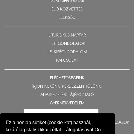
DOKUMENTUMTÁR
ÉLŐ KÖZVETÍTÉS
LELKISÉG
LITURGIKUS NAPTÁR
HETI GONDOLATOK
LELKISÉGI IRODALOM
KAPCSOLAT
ELÉRHETŐSÉGEINK
ÍRJON NEKÜNK, KÉRDEZZEN TŐLÜNK!
ADATKEZELÉSI TÁJÉKOZTATÓ
GYERMEKVÉDELEM
BERUHÁZÁSOK
Ez a honlap sütiket (cookie-kat) használ,
kizárólag statisztikai céllal. Látogatásával Ön