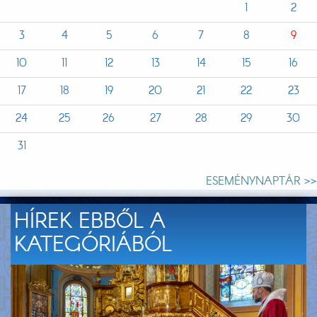
1
2
3
4
5
6
7
8
9
10
11
12
13
14
15
16
17
18
19
20
21
22
23
24
25
26
27
28
29
30
31
ESEMÉNYNAPTÁR >>
HÍREK EBBŐL A
KATEGÓRIÁBÓL