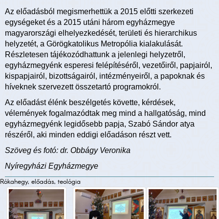
Az előadásból megismerhettük a 2015 előtti szerkezeti
egységeket és a 2015 utáni három egyházmegye
magyarországi elhelyezkedését, területi és hierarchikus
helyzetét, a Görögkatolikus Metropólia kialakulását.
Részletesen tájékozódhattunk a jelenlegi helyzetről,
egyházmegyénk esperesi felépítéséről, vezetőiről, papjairól,
kispapjairól, bizottságairól, intézményeiről, a papoknak és
híveknek szervezett összetartó programokról.
Az előadást élénk beszélgetés követte, kérdések,
vélemények fogalmazódtak meg mind a hallgatóság, mind
egyházmegyénk legidősebb papja, Szabó Sándor atya
részéről, aki minden eddigi előadáson részt vett.
Szöveg és fotó: dr. Obbágy Veronika
Nyíregyházi Egyházmegye
Rókahegy, előadás, teológia