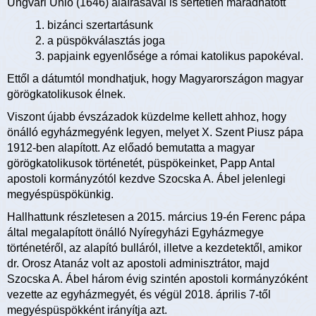
Ungvári Unió (1646) aláírásával is sértetlen maradhatott
1. bizánci szertartásunk
2. a püspökválasztás joga
3. papjaink egyenlősége a római katolikus papokéval.
Ettől a dátumtól mondhatjuk, hogy Magyarországon magyar
görögkatolikusok élnek.
Viszont újabb évszázadok küzdelme kellett ahhoz, hogy
önálló egyházmegyénk legyen, melyet X. Szent Piusz pápa
1912-ben alapított. Az előadó bemutatta a magyar
görögkatolikusok történetét, püspökeinket, Papp Antal
apostoli kormányzótól kezdve Szocska A. Ábel jelenlegi
megyéspüspökünkig.
Hallhattunk részletesen a 2015. március 19-én Ferenc pápa
által megalapított önálló Nyíregyházi Egyházmegye
történetéről, az alapító bulláról, illetve a kezdetektől, amikor
dr. Orosz Atanáz volt az apostoli adminisztrátor, majd
Szocska A. Ábel három évig szintén apostoli kormányzóként
vezette az egyházmegyét, és végül 2018. április 7-től
megyéspüspökként irányítja azt.