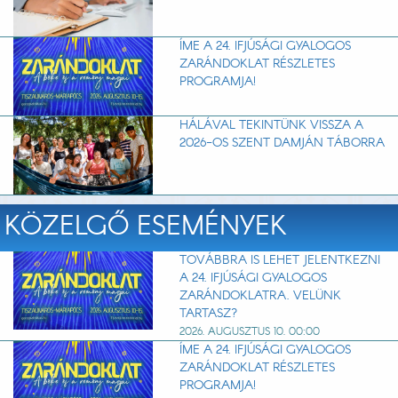
ÍME A 24. IFJÚSÁGI GYALOGOS
ZARÁNDOKLAT RÉSZLETES
PROGRAMJA!
HÁLÁVAL TEKINTÜNK VISSZA A
2026-OS SZENT DAMJÁN TÁBORRA
KÖZELGŐ ESEMÉNYEK
TOVÁBBRA IS LEHET JELENTKEZNI
A 24. IFJÚSÁGI GYALOGOS
ZARÁNDOKLATRA. VELÜNK
TARTASZ?
2026. AUGUSZTUS 10. 00:00
ÍME A 24. IFJÚSÁGI GYALOGOS
ZARÁNDOKLAT RÉSZLETES
PROGRAMJA!