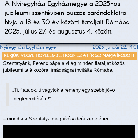
A Nyíregyházi Egyházmegye a 2025-ös
jubileumi szentévben buszos zarándoklatra
hívja a 18 és 30 év közötti fiataljait Rómába
2025. július 27. és augusztus 4. között.
Nyíregyházi Egyházmegye
2025. január 22. 14:01
KÉRJÜK, VEGYE FIGYELEMBE, HOGY EZ A HÍR 563 NAPJA ÍRÓDOTT
Szentatyánk, Ferenc pápa a világ minden fiatalját közös
jubileumi találkozóra, imádságra invitálta Rómába.
„Ti, fiatalok, ti vagytok a remény egy szebb jövő
megteremtésére!”
– mondja a Szentatya meghívó videóüzenetében.