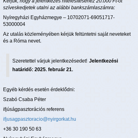
Kérjük, hogy a jelentkezés hitelesítéséhez 20.000 Ft-ot
szíveskedjetek utalni az alábbi bankszámlaszámra:
Nyíregyházi Egyházmegye – 10702071-69051717-
53000004
Az utalás közleményében kérjük feltüntetni saját neveteket
és a Róma nevet.
Szeretettel várjuk jelentkezésedet!
Jelentkezési
határidő: 2025. február 21.
Egyéb kérdés esetén érdeklődni:
Szabó Csaba Péter
ifjúságpasztorációs referens
ifjusagpasztoracio@nyirgorkat.hu
+36 30 190 50 63