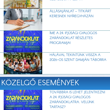
ÁLLÁSAJÁNLAT – TITKÁRT
KERESNEK NYÍREGYHÁZÁN
ÍME A 24. IFJÚSÁGI GYALOGOS
ZARÁNDOKLAT RÉSZLETES
PROGRAMJA!
HÁLÁVAL TEKINTÜNK VISSZA A
2026-OS SZENT DAMJÁN TÁBORRA
KÖZELGŐ ESEMÉNYEK
TOVÁBBRA IS LEHET JELENTKEZNI
A 24. IFJÚSÁGI GYALOGOS
ZARÁNDOKLATRA. VELÜNK
TARTASZ?