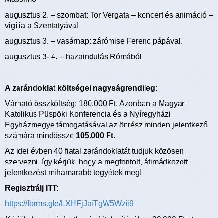
augusztus 2. – szombat: Tor Vergata – koncert és animáció –
vigília a Szentatyával
augusztus 3. – vasárnap: zárómise Ferenc pápával.
augusztus 3- 4. – hazaindulás Rómából
A zarándoklat költségei nagyságrendileg:
Várható összköltség: 180.000 Ft. Azonban a Magyar
Katolikus Püspöki Konferencia és a Nyíregyházi
Egyházmegye támogatásával az önrész minden jelentkező
számára mindössze
105.000 Ft.
Az idei évben 40 fiatal zarándoklatát tudjuk közösen
szervezni, így kérjük, hogy a megfontolt, átimádkozott
jelentkezést mihamarabb tegyétek meg!
Regisztrálj ITT:
https://forms.gle/LXHFjJaiTgW5Wzii9