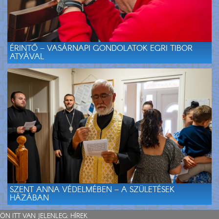
ÉRINTŐ – VASÁRNAPI GONDOLATOK EGRI TIBOR
ATYÁVAL
SZENT ANNA VÉDELMÉBEN – A SZÜLETÉSEK
HÁZÁBAN
ÖN ITT VAN JELENLEG:
HÍREK