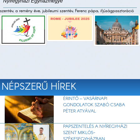
Nyíregyházi Egyházmegye
szentév, a remény éve, jubileumi szentév, Ferenc pápa, ifjúságpasztoráció
NÉPSZERŰ HÍREK
ÉRINTŐ – VASÁRNAPI
GONDOLATOK SZABÓ CSABA
PÉTER ATYÁVAL
PAPSZENTELÉS A NYÍREGYHÁZI
SZENT MIKLÓS-
SZÉKESEGYHÁZBAN