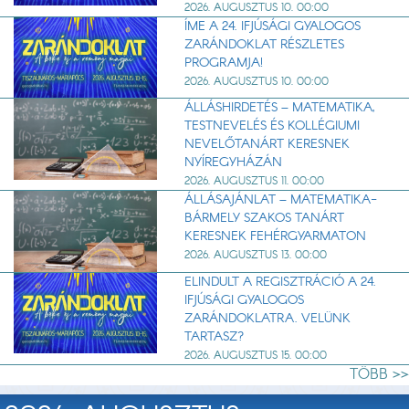
2026. AUGUSZTUS 10. 00:00
ÍME A 24. IFJÚSÁGI GYALOGOS
ZARÁNDOKLAT RÉSZLETES
PROGRAMJA!
2026. AUGUSZTUS 10. 00:00
ÁLLÁSHIRDETÉS – MATEMATIKA,
TESTNEVELÉS ÉS KOLLÉGIUMI
NEVELŐTANÁRT KERESNEK
NYÍREGYHÁZÁN
2026. AUGUSZTUS 11. 00:00
ÁLLÁSAJÁNLAT – MATEMATIKA-
BÁRMELY SZAKOS TANÁRT
KERESNEK FEHÉRGYARMATON
2026. AUGUSZTUS 13. 00:00
ELINDULT A REGISZTRÁCIÓ A 24.
IFJÚSÁGI GYALOGOS
ZARÁNDOKLATRA. VELÜNK
TARTASZ?
2026. AUGUSZTUS 15. 00:00
TÖBB >>