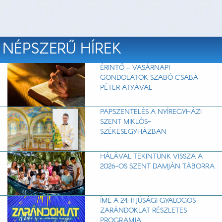
NÉPSZERŰ HÍREK
ÉRINTŐ – VASÁRNAPI
GONDOLATOK SZABÓ CSABA
PÉTER ATYÁVAL
PAPSZENTELÉS A NYÍREGYHÁZI
SZENT MIKLÓS-
SZÉKESEGYHÁZBAN
HÁLÁVAL TEKINTÜNK VISSZA A
2026-OS SZENT DAMJÁN TÁBORRA
ÍME A 24. IFJÚSÁGI GYALOGOS
ZARÁNDOKLAT RÉSZLETES
PROGRAMJA!