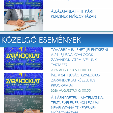
ÁLLÁSAJÁNLAT – TITKÁRT
KERESNEK NYÍREGYHÁZÁN
KÖZELGŐ ESEMÉNYEK
TOVÁBBRA IS LEHET JELENTKEZNI
A 24. IFJÚSÁGI GYALOGOS
ZARÁNDOKLATRA. VELÜNK
TARTASZ?
2026. AUGUSZTUS 10. 00:00
ÍME A 24. IFJÚSÁGI GYALOGOS
ZARÁNDOKLAT RÉSZLETES
PROGRAMJA!
2026. AUGUSZTUS 10. 00:00
ÁLLÁSHIRDETÉS – MATEMATIKA,
TESTNEVELÉS ÉS KOLLÉGIUMI
NEVELŐTANÁRT KERESNEK