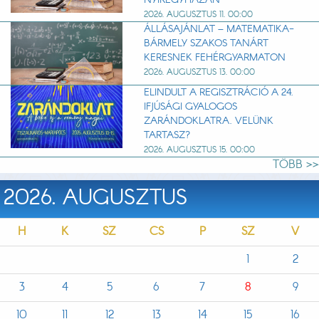
NYÍREGYHÁZÁN
2026. AUGUSZTUS 11. 00:00
ÁLLÁSAJÁNLAT – MATEMATIKA-
BÁRMELY SZAKOS TANÁRT
KERESNEK FEHÉRGYARMATON
2026. AUGUSZTUS 13. 00:00
ELINDULT A REGISZTRÁCIÓ A 24.
IFJÚSÁGI GYALOGOS
ZARÁNDOKLATRA. VELÜNK
TARTASZ?
2026. AUGUSZTUS 15. 00:00
TÖBB >>
2026. AUGUSZTUS
H
K
SZ
CS
P
SZ
V
1
2
3
4
5
6
7
8
9
10
11
12
13
14
15
16