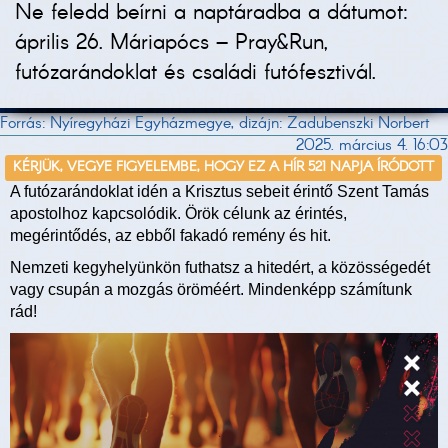
Ne feledd beírni a naptáradba a dátumot:
április 26. Máriapócs – Pray&Run,
futózarándoklat és családi futófesztivál.
Forrás: Nyíregyházi Egyházmegye, dizájn: Zadubenszki Norbert
2025. március 4. 16:03
KÉRJÜK, VEGYE FIGYELEMBE, HOGY EZ A HÍR 521 NAPJA ÍRÓDOTT
A futózarándoklat idén a Krisztus sebeit érintő Szent Tamás
apostolhoz kapcsolódik. Örök célunk az érintés,
megérintődés, az ebből fakadó remény és hit.
Nemzeti kegyhelyünkön futhatsz a hitedért, a közösségedét
vagy csupán a mozgás öröméért. Mindenképp számítunk
rád!