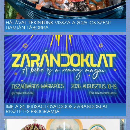
HÁLÁVAL TEKINTÜNK VISSZA A 2026-OS SZENT
DAMJÁN TÁBORRA
ÍME A 24. IFJÚSÁGI GYALOGOS ZARÁNDOKLAT
RÉSZLETES PROGRAMJA!