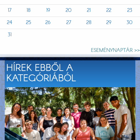
17
18
19
20
21
22
23
24
25
26
27
28
29
30
31
ESEMÉNYNAPTÁR >>
HÍREK EBBŐL A
KATEGÓRIÁBÓL