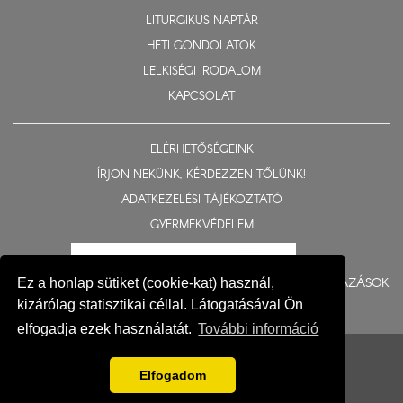
LITURGIKUS NAPTÁR
HETI GONDOLATOK
LELKISÉGI IRODALOM
KAPCSOLAT
ELÉRHETŐSÉGEINK
ÍRJON NEKÜNK, KÉRDEZZEN TŐLÜNK!
ADATKEZELÉSI TÁJÉKOZTATÓ
GYERMEKVÉDELEM
BERUHÁZÁSOK
Ez a honlap sütiket (cookie-kat) használ,
kizárólag statisztikai céllal. Látogatásával Ön
elfogadja ezek használatát.
További információ
© 2015-2026 Nyíregyházi Egyházmegye
Impresszum
Elfogadom