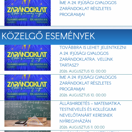
ÍME A 24. IFJÚSÁGI GYALOGOS
ZARÁNDOKLAT RÉSZLETES
PROGRAMJA!
KÖZELGŐ ESEMÉNYEK
TOVÁBBRA IS LEHET JELENTKEZNI
A 24. IFJÚSÁGI GYALOGOS
ZARÁNDOKLATRA. VELÜNK
TARTASZ?
2026. AUGUSZTUS 10. 00:00
ÍME A 24. IFJÚSÁGI GYALOGOS
ZARÁNDOKLAT RÉSZLETES
PROGRAMJA!
2026. AUGUSZTUS 10. 00:00
ÁLLÁSHIRDETÉS – MATEMATIKA,
TESTNEVELÉS ÉS KOLLÉGIUMI
NEVELŐTANÁRT KERESNEK
NYÍREGYHÁZÁN
2026. AUGUSZTUS 11. 00:00