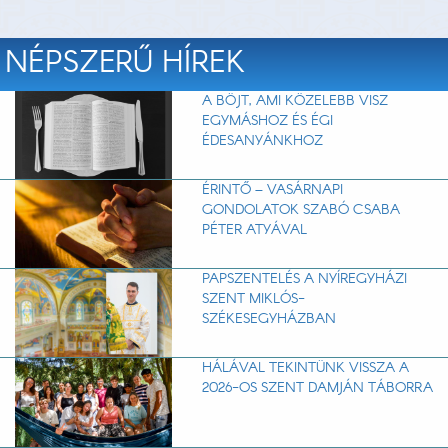
NÉPSZERŰ HÍREK
A BÖJT, AMI KÖZELEBB VISZ
EGYMÁSHOZ ÉS ÉGI
ÉDESANYÁNKHOZ
ÉRINTŐ – VASÁRNAPI
GONDOLATOK SZABÓ CSABA
PÉTER ATYÁVAL
PAPSZENTELÉS A NYÍREGYHÁZI
SZENT MIKLÓS-
SZÉKESEGYHÁZBAN
HÁLÁVAL TEKINTÜNK VISSZA A
2026-OS SZENT DAMJÁN TÁBORRA