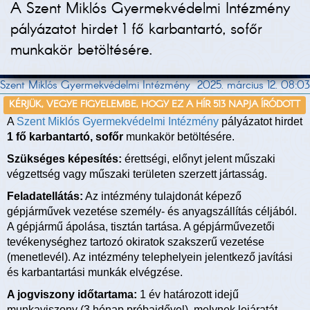
A Szent Miklós Gyermekvédelmi Intézmény
pályázatot hirdet 1 fő karbantartó, sofőr
munkakör betöltésére.
Szent Miklós Gyermekvédelmi Intézmény
2025. március 12. 08:03
KÉRJÜK, VEGYE FIGYELEMBE, HOGY EZ A HÍR 513 NAPJA ÍRÓDOTT
A
Szent Miklós Gyermekvédelmi Intézmény
pályázatot hirdet
1 fő karbantartó, sofőr
munkakör betöltésére.
Szükséges képesítés:
érettségi, előnyt jelent műszaki
végzettség vagy műszaki területen szerzett jártasság.
Feladatellátás:
Az intézmény tulajdonát képező
gépjárművek vezetése személy- és anyagszállítás céljából.
A gépjármű ápolása, tisztán tartása. A gépjárművezetői
tevékenységhez tartozó okiratok szakszerű vezetése
(menetlevél). Az intézmény telephelyein jelentkező javítási
és karbantartási munkák elvégzése.
A jogviszony időtartama:
1 év határozott idejű
munkaviszony (3 hónap próbaidővel), melynek lejáratát