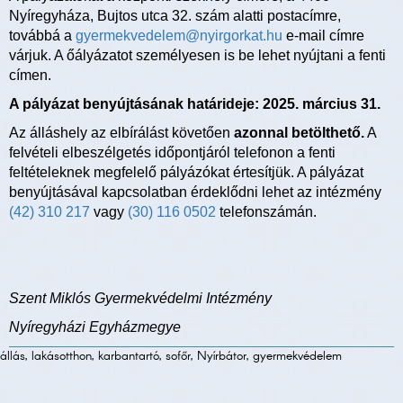
Nyíregyháza, Bujtos utca 32. szám alatti postacímre,
továbbá a
gyermekvedelem@nyirgorkat.hu
e-mail címre
várjuk. A őályázatot személyesen is be lehet nyújtani a fenti
címen.
A pályázat benyújtásának határideje: 2025. március 31.
Az álláshely az elbírálást követően
azonnal betölthető.
A
felvételi elbeszélgetés időpontjáról telefonon a fenti
feltételeknek megfelelő pályázókat értesítjük. A pályázat
benyújtásával kapcsolatban érdeklődni lehet az intézmény
(42) 310 217
vagy
(30) 116 0502
telefonszámán.
Szent Miklós Gyermekvédelmi Intézmény
Nyíregyházi Egyházmegye
állás, lakásotthon, karbantartó, sofőr, Nyírbátor, gyermekvédelem