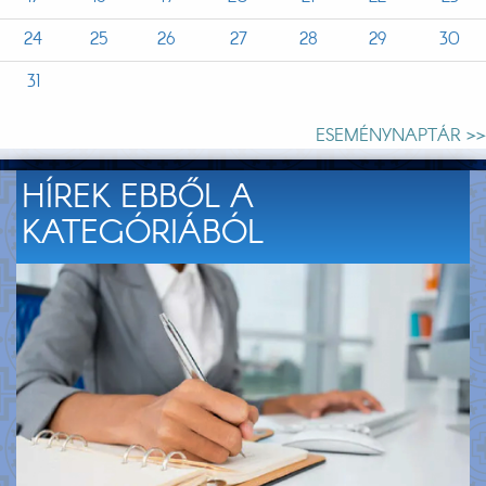
24
25
26
27
28
29
30
31
ESEMÉNYNAPTÁR >>
HÍREK EBBŐL A
KATEGÓRIÁBÓL