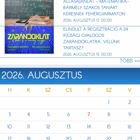
ÁLLÁSAJÁNLAT – MATEMATIKA-
BÁRMELY SZAKOS TANÁRT
KERESNEK FEHÉRGYARMATON
2026. AUGUSZTUS 13. 00:00
ELINDULT A REGISZTRÁCIÓ A 24.
IFJÚSÁGI GYALOGOS
ZARÁNDOKLATRA. VELÜNK
TARTASZ?
2026. AUGUSZTUS 15. 00:00
TÖBB >>
2026. AUGUSZTUS
H
K
SZ
CS
P
SZ
V
1
2
3
4
5
6
7
8
9
10
11
12
13
14
15
16
17
18
19
20
21
22
23