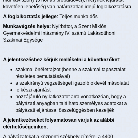
követően lehetőség van határozatlan idejű foglalkoztatásra.
A foglalkoztatás jellege:
Teljes munkaidős
Munkavégzés helye:
Nyírbátor, a Szent Miklós
Gyermekvédelmi Intézmény IV. számú Lakásotthoni
Szakmai Egysége
A jelentkezéshez kérjük mellékelni a következőket:
szakmai önéletrajzot (benne a szakmai tapasztalat
részletes bemutatásával)
a szakirányú végzettséget igazoló oklevél másolatát
lelkészi ajánlást
hozzájáruló nyilatkozatot arra vonatkozóan, hogy a
pályázati anyagban található személyes adatokat a
pályázati eljárással összefüggésben kezeljék
A jelentkezéseket folyamatosan várjuk az alábbi
elérhetőségeinken:
A pályázatokat a központi székhely címére, a 4400