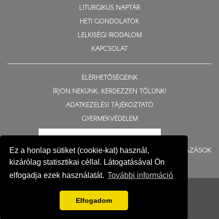
LITURGIKUS NAPTÁR
HETI GONDOLATOK
LELKISÉGI IRODALOM
KAPCSOLAT
ELÉRHETŐSÉGEINK
ÍRJON NEKÜNK, KÉRDEZZEN TŐLÜNK!
ADATKEZELÉSI TÁJÉKOZTATÓ
GYERMEKVÉDELEM
BERUHÁZÁSOK
Ez a honlap sütiket (cookie-kat) használ,
kizárólag statisztikai céllal. Látogatásával Ön
elfogadja ezek használatát.
További információ
© 2015-2026 Nyíregyházi Egyházmegye
Impresszum
Elfogadom
Fejlesztés: Gerner Attila, Zadubenszki Norbert