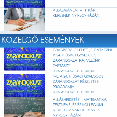
ÁLLÁSAJÁNLAT – TITKÁRT
KERESNEK NYÍREGYHÁZÁN
KÖZELGŐ ESEMÉNYEK
TOVÁBBRA IS LEHET JELENTKEZNI
A 24. IFJÚSÁGI GYALOGOS
ZARÁNDOKLATRA. VELÜNK
TARTASZ?
2026. AUGUSZTUS 10. 00:00
ÍME A 24. IFJÚSÁGI GYALOGOS
ZARÁNDOKLAT RÉSZLETES
PROGRAMJA!
2026. AUGUSZTUS 10. 00:00
ÁLLÁSHIRDETÉS – MATEMATIKA,
TESTNEVELÉS ÉS KOLLÉGIUMI
NEVELŐTANÁRT KERESNEK
NYÍREGYHÁZÁN