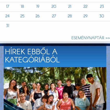
17
18
19
20
21
22
23
24
25
26
27
28
29
30
31
ESEMÉNYNAPTÁR >>
HÍREK EBBŐL A
KATEGÓRIÁBÓL