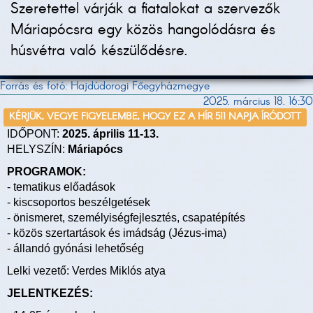
Szeretettel várják a fiatalokat a szervezők
Máriapócsra egy közös hangolódásra és
húsvétra való készülődésre.
Forrás és fotó: Hajdúdorogi Főegyházmegye
2025. március 18. 16:30
KÉRJÜK, VEGYE FIGYELEMBE, HOGY EZ A HÍR 511 NAPJA ÍRÓDOTT
IDŐPONT:
2025. április 11-13.
HELYSZÍN:
Máriapócs
PROGRAMOK:
- tematikus előadások
- kiscsoportos beszélgetések
- önismeret, személyiségfejlesztés, csapatépítés
- közös szertartások és imádság (Jézus-ima)
- állandó gyónási lehetőség
Lelki vezető: Verdes Miklós atya
JELENTKEZÉS: