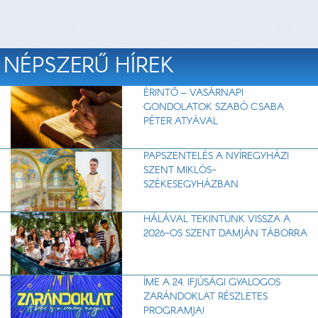
NÉPSZERŰ HÍREK
ÉRINTŐ – VASÁRNAPI
GONDOLATOK SZABÓ CSABA
PÉTER ATYÁVAL
PAPSZENTELÉS A NYÍREGYHÁZI
SZENT MIKLÓS-
SZÉKESEGYHÁZBAN
HÁLÁVAL TEKINTÜNK VISSZA A
2026-OS SZENT DAMJÁN TÁBORRA
ÍME A 24. IFJÚSÁGI GYALOGOS
ZARÁNDOKLAT RÉSZLETES
PROGRAMJA!