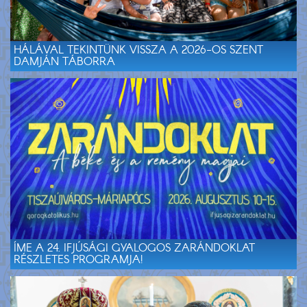
HÁLÁVAL TEKINTÜNK VISSZA A 2026-OS SZENT
DAMJÁN TÁBORRA
ÍME A 24. IFJÚSÁGI GYALOGOS ZARÁNDOKLAT
RÉSZLETES PROGRAMJA!