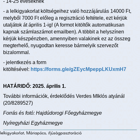
- 14-25 éveseknek
- a lelkigyakorlat költségeihez való hozzájárulás 14000 Ft,
melyből 7000 Ft előleg a regisztráció feltétele, ezt kérjük
utaljátok át április 1-ig! (A formot kitöltők automatikusan
kapnak számlaszámot emailben). A többit a helyszínen
kérjük készpénzben, amennyiben valakinek ez az összeg
megterhelő, nyugodtan keresse bármelyik szervezőt
bizalommal.
- jelentkezés a form
kitöltésével:
https://forms.gle/gZEycMpeppLKUxmH7
HATÁRIDŐ: 2025. április 1.
További információk, érdeklődés Verdes MIklós atyánál
(20/8289527)
Forrás és fotó: Hajdúdorogi Főegyházmegye
Nyíregyházi Egyházmegye
lelkigyakorlat, Máriapócs, ifjúságpasztoráció