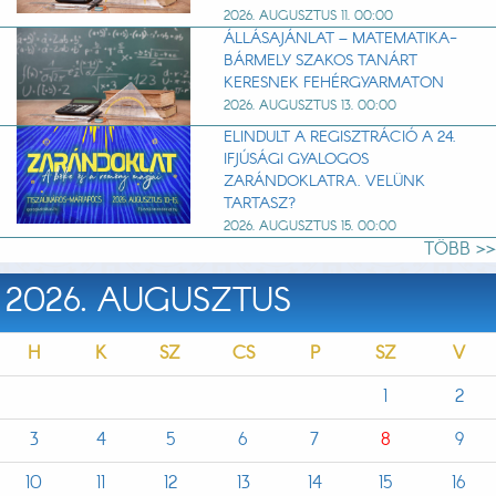
2026. AUGUSZTUS 11. 00:00
ÁLLÁSAJÁNLAT – MATEMATIKA-
BÁRMELY SZAKOS TANÁRT
KERESNEK FEHÉRGYARMATON
2026. AUGUSZTUS 13. 00:00
ELINDULT A REGISZTRÁCIÓ A 24.
IFJÚSÁGI GYALOGOS
ZARÁNDOKLATRA. VELÜNK
TARTASZ?
2026. AUGUSZTUS 15. 00:00
TÖBB >>
2026. AUGUSZTUS
H
K
SZ
CS
P
SZ
V
1
2
3
4
5
6
7
8
9
10
11
12
13
14
15
16