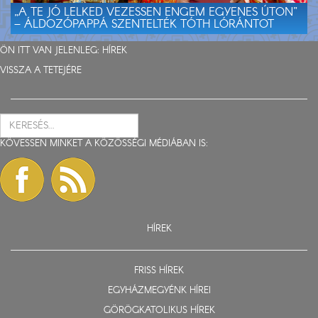
„A TE JÓ LELKED VEZESSEN ENGEM EGYENES ÚTON”
– ÁLDOZÓPAPPÁ SZENTELTÉK TÓTH LÓRÁNTOT
ÖN ITT VAN JELENLEG:
HÍREK
VISSZA A TETEJÉRE
KÖVESSEN MINKET A KÖZÖSSÉGI MÉDIÁBAN IS:
HÍREK
FRISS HÍREK
EGYHÁZMEGYÉNK HÍREI
GÖRÖGKATOLIKUS HÍREK