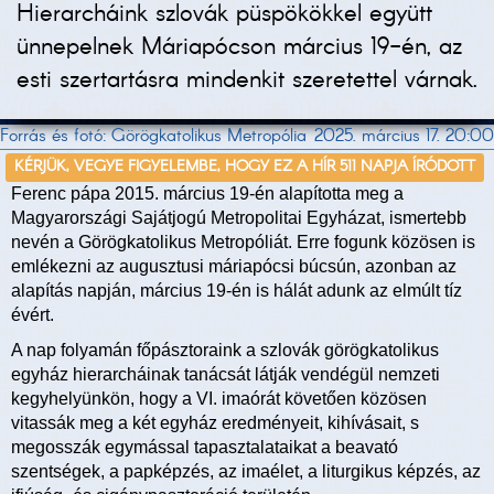
Hierarcháink szlovák püspökökkel együtt
ünnepelnek Máriapócson március 19-én, az
esti szertartásra mindenkit szeretettel várnak.
Forrás és fotó: Görögkatolikus Metropólia
2025. március 17. 20:00
KÉRJÜK, VEGYE FIGYELEMBE, HOGY EZ A HÍR 511 NAPJA ÍRÓDOTT
Ferenc pápa 2015. március 19-én alapította meg a
Magyarországi Sajátjogú Metropolitai Egyházat, ismertebb
nevén a Görögkatolikus Metropóliát. Erre fogunk közösen is
emlékezni az augusztusi máriapócsi búcsún, azonban az
alapítás napján, március 19-én is hálát adunk az elmúlt tíz
évért.
A nap folyamán főpásztoraink a szlovák görögkatolikus
egyház hierarcháinak tanácsát látják vendégül nemzeti
kegyhelyünkön, hogy a VI. imaórát követően közösen
vitassák meg a két egyház eredményeit, kihívásait, s
megosszák egymással tapasztalataikat a beavató
szentségek, a papképzés, az imaélet, a liturgikus képzés, az