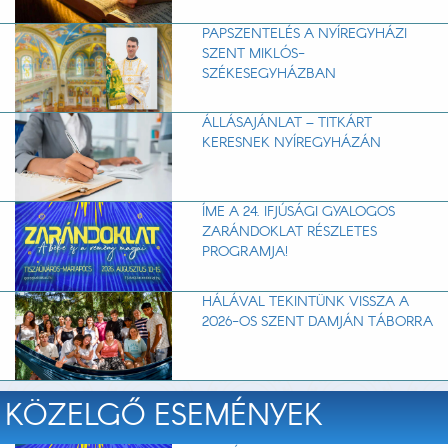
PAPSZENTELÉS A NYÍREGYHÁZI
SZENT MIKLÓS-
SZÉKESEGYHÁZBAN
ÁLLÁSAJÁNLAT – TITKÁRT
KERESNEK NYÍREGYHÁZÁN
ÍME A 24. IFJÚSÁGI GYALOGOS
ZARÁNDOKLAT RÉSZLETES
PROGRAMJA!
HÁLÁVAL TEKINTÜNK VISSZA A
2026-OS SZENT DAMJÁN TÁBORRA
KÖZELGŐ ESEMÉNYEK