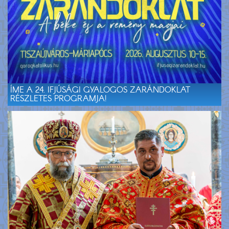
ÍME A 24. IFJÚSÁGI GYALOGOS ZARÁNDOKLAT
RÉSZLETES PROGRAMJA!