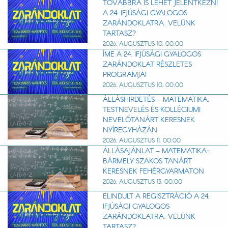
TOVÁBBRA IS LEHET JELENTKEZNI
A 24. IFJÚSÁGI GYALOGOS
ZARÁNDOKLATRA. VELÜNK
TARTASZ?
2026. AUGUSZTUS 10. 00:00
ÍME A 24. IFJÚSÁGI GYALOGOS
ZARÁNDOKLAT RÉSZLETES
PROGRAMJA!
2026. AUGUSZTUS 10. 00:00
ÁLLÁSHIRDETÉS – MATEMATIKA,
TESTNEVELÉS ÉS KOLLÉGIUMI
NEVELŐTANÁRT KERESNEK
NYÍREGYHÁZÁN
2026. AUGUSZTUS 11. 00:00
ÁLLÁSAJÁNLAT – MATEMATIKA-
BÁRMELY SZAKOS TANÁRT
KERESNEK FEHÉRGYARMATON
2026. AUGUSZTUS 13. 00:00
ELINDULT A REGISZTRÁCIÓ A 24.
IFJÚSÁGI GYALOGOS
ZARÁNDOKLATRA. VELÜNK
TARTASZ?