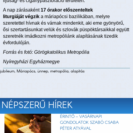
ifjúság- és cigánypasztoráció területén.
A nap zárásaként
17 órakor előszenteltek
liturgiáját végzik
a máriapócsi bazilikában, melyre
szeretettel hívnak és várnak mindenkit, aki eme gyönyörű,
ősi szertartásunkat velük és szlovák püspöktársaikkal együtt
szeretnék imádkozni metropóliánk alapításának tizedik
évfordulóján.
Forrás és fotó: Görögkatolikus Metropólia
Nyíregyházi Egyházmegye
jubileum, Máriapócs, ünnep, metropólia, alapítás
NÉPSZERŰ HÍREK
ÉRINTŐ – VASÁRNAPI
GONDOLATOK SZABÓ CSABA
PÉTER ATYÁVAL