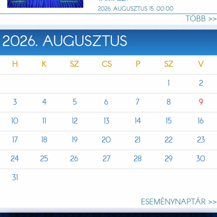
2026. AUGUSZTUS 15. 00:00
TÖBB >>
2026. AUGUSZTUS
H
K
SZ
CS
P
SZ
V
1
2
3
4
5
6
7
8
9
10
11
12
13
14
15
16
17
18
19
20
21
22
23
24
25
26
27
28
29
30
31
ESEMÉNYNAPTÁR >>