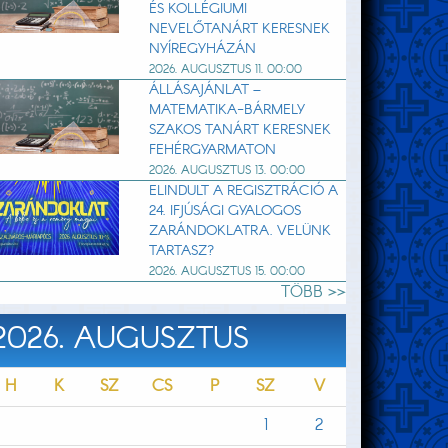
ÉS KOLLÉGIUMI
NEVELŐTANÁRT KERESNEK
NYÍREGYHÁZÁN
2026. AUGUSZTUS 11. 00:00
ÁLLÁSAJÁNLAT –
MATEMATIKA-BÁRMELY
SZAKOS TANÁRT KERESNEK
FEHÉRGYARMATON
2026. AUGUSZTUS 13. 00:00
ELINDULT A REGISZTRÁCIÓ A
24. IFJÚSÁGI GYALOGOS
ZARÁNDOKLATRA. VELÜNK
TARTASZ?
2026. AUGUSZTUS 15. 00:00
TÖBB >>
2026. AUGUSZTUS
H
K
SZ
CS
P
SZ
V
1
2