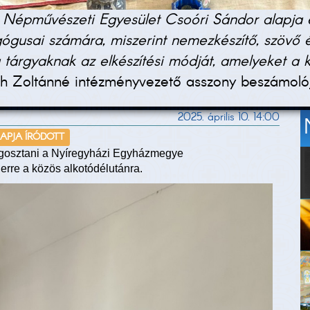
épművészeti Egyesület Csoóri Sándor alapja e
gógusai számára, miszerint nemezkészítő, szövő 
ak a tárgyaknak az elkészítési módját, amelyeket
 Zoltánné intézményvezető asszony beszámolój
2025. április 10. 14:00
NAPJA ÍRÓDOTT
megosztani a Nyíregyházi Egyházmegye
erre a közös alkotódélutánra.