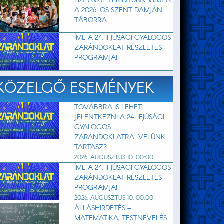
HÁLÁVAL TEKINTÜNK VISSZA
A 2026-OS SZENT DAMJÁN
TÁBORRA
ÍME A 24. IFJÚSÁGI GYALOGOS
ZARÁNDOKLAT RÉSZLETES
PROGRAMJA!
KÖZELGŐ ESEMÉNYEK
TOVÁBBRA IS LEHET
JELENTKEZNI A 24. IFJÚSÁGI
GYALOGOS
ZARÁNDOKLATRA. VELÜNK
TARTASZ?
2026. AUGUSZTUS 10. 00:00
ÍME A 24. IFJÚSÁGI GYALOGOS
ZARÁNDOKLAT RÉSZLETES
PROGRAMJA!
2026. AUGUSZTUS 10. 00:00
ÁLLÁSHIRDETÉS –
MATEMATIKA, TESTNEVELÉS