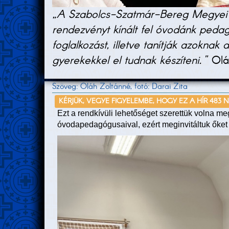
„A Szabolcs-Szatmár-Bereg Megyei N
rendezvényt kínált fel óvodánk peda
foglalkozást, illetve tanítják azokn
gyerekekkel el tudnak készíteni."
Oláh
Szöveg: Oláh Zoltánné, fotó: Darai Zita
KÉRJÜK, VEGYE FIGYELEMBE, HOGY EZ A HÍR 483 
Ezt a rendkívüli lehetőséget szerettük volna 
óvodapedagógusaival, ezért meginvitáltuk őket 