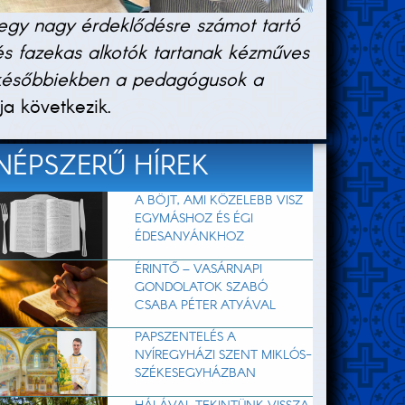
gy nagy érdeklődésre számot tartó
és fazekas alkotók tartanak kézműves
 a későbbiekben a pedagógusok a
a következik.
NÉPSZERŰ HÍREK
A BÖJT, AMI KÖZELEBB VISZ
EGYMÁSHOZ ÉS ÉGI
ÉDESANYÁNKHOZ
ÉRINTŐ – VASÁRNAPI
GONDOLATOK SZABÓ
CSABA PÉTER ATYÁVAL
PAPSZENTELÉS A
NYÍREGYHÁZI SZENT MIKLÓS-
SZÉKESEGYHÁZBAN