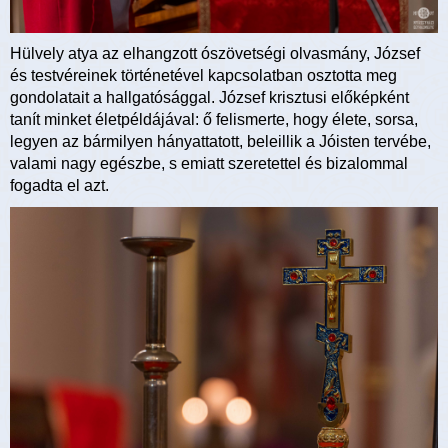
Hülvely atya az elhangzott ószövetségi olvasmány, József
és testvéreinek történetével kapcsolatban osztotta meg
gondolatait a hallgatósággal. József krisztusi előképként
tanít minket életpéldájával: ő felismerte, hogy élete, sorsa,
legyen az bármilyen hányattatott, beleillik a Jóisten tervébe,
valami nagy egészbe, s emiatt szeretettel és bizalommal
fogadta el azt.