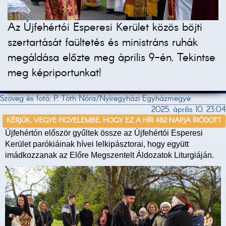
Az Újfehértói Esperesi Kerület közös böjti
szertartását faültetés és ministráns ruhák
megáldása előzte meg április 9-én. Tekintse
meg képriportunkat!
Szöveg és fotó: P. Tóth Nóra/Nyíregyházi Egyházmegye
2025. április 10. 23:04
KÉRJÜK, VEGYE FIGYELEMBE, HOGY EZ A HÍR 482 NAPJA ÍRÓDOTT
Újfehértón először gyűltek össze az Újfehértói Esperesi
Kerület parókiáinak hívei lelkipásztorai, hogy együtt
imádkozzanak az Előre Megszentelt Áldozatok Liturgiáján.