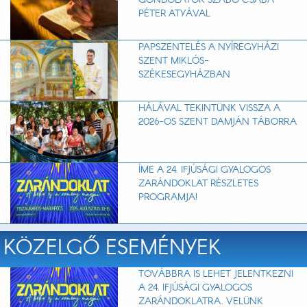
GONDOLATOK SZABÓ CSABA
PÉTER ATYÁVAL
PAPSZENTELÉS A NYÍREGYHÁZI
SZENT MIKLÓS-
SZÉKESEGYHÁZBAN
HÁLÁVAL TEKINTÜNK VISSZA A
2026-OS SZENT DAMJÁN TÁBORRA
ÍME A 24. IFJÚSÁGI GYALOGOS
ZARÁNDOKLAT RÉSZLETES
PROGRAMJA!
KÖZELGŐ ESEMÉNYEK
TOVÁBBRA IS LEHET JELENTKEZNI
A 24. IFJÚSÁGI GYALOGOS
ZARÁNDOKLATRA. VELÜNK