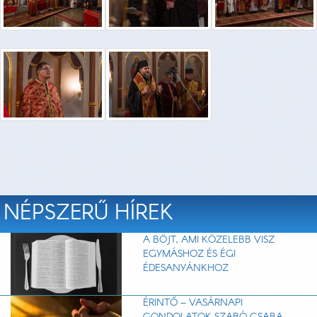
NÉPSZERŰ HÍREK
A BÖJT, AMI KÖZELEBB VISZ
EGYMÁSHOZ ÉS ÉGI
ÉDESANYÁNKHOZ
ÉRINTŐ – VASÁRNAPI