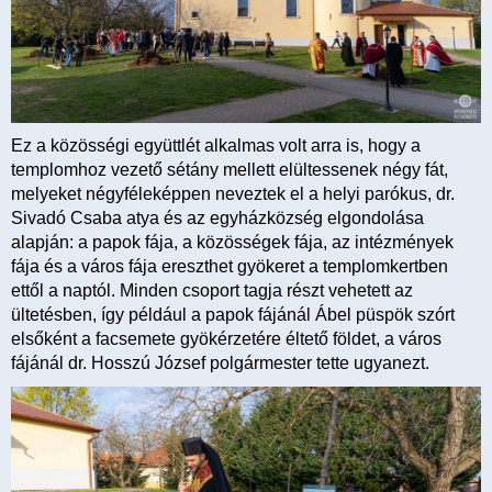
Ez a közösségi együttlét alkalmas volt arra is, hogy a
templomhoz vezető sétány mellett elültessenek négy fát,
melyeket négyféleképpen neveztek el a helyi parókus, dr.
Sivadó Csaba atya és az egyházközség elgondolása
alapján: a papok fája, a közösségek fája, az intézmények
fája és a város fája ereszthet gyökeret a templomkertben
ettől a naptól. Minden csoport tagja részt vehetett az
ültetésben, így például a papok fájánál Ábel püspök szórt
elsőként a facsemete gyökérzetére éltető földet, a város
fájánál dr. Hosszú József polgármester tette ugyanezt.