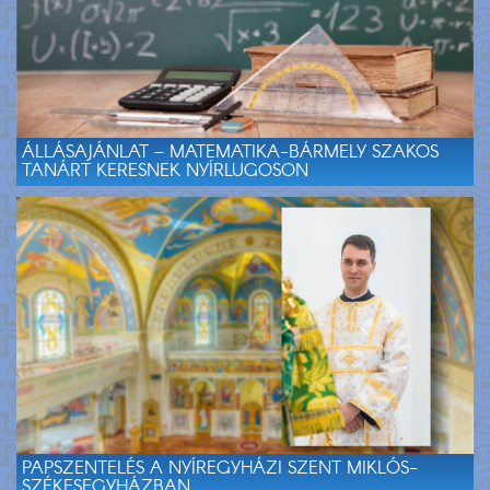
ÁLLÁSAJÁNLAT – MATEMATIKA-BÁRMELY SZAKOS
TANÁRT KERESNEK NYÍRLUGOSON
PAPSZENTELÉS A NYÍREGYHÁZI SZENT MIKLÓS-
SZÉKESEGYHÁZBAN