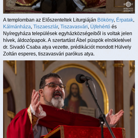
A templomban az Előszenteltek Liturgiáján
Bököny
,
Érpatak
,
Kálmánháza
,
Tiszaeszlár
,
Tiszavasvári
,
Újfehértó
és
Nyíregyháza települések egyházközségeiből is voltak jelen
hívek, áldozópapok. A szertartást Ábel püspök elnökletével
dr. Sivadó Csaba atya vezette, prédikációt mondott Hülvely
Zoltán esperes, tiszavasvári parókus atya.