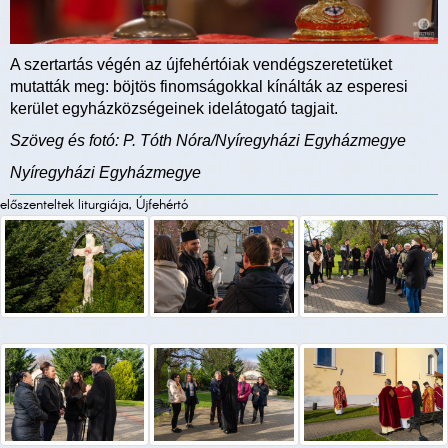
A szertartás végén az újfehértóiak vendégszeretetüket
mutatták meg: böjtös finomságokkal kínálták az esperesi
kerület egyházközségeinek idelátogató tagjait.
Szöveg és fotó: P. Tóth Nóra/Nyíregyházi Egyházmegye
Nyíregyházi Egyházmegye
előszenteltek liturgiája, Újfehértó