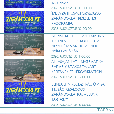
TARTASZ?
2026. AUGUSZTUS 10. 00:00
ÍME A 24. IFJÚSÁGI GYALOGOS
ZARÁNDOKLAT RÉSZLETES
PROGRAMJA!
2026. AUGUSZTUS 10. 00:00
ÁLLÁSHIRDETÉS – MATEMATIKA,
TESTNEVELÉS ÉS KOLLÉGIUMI
NEVELŐTANÁRT KERESNEK
NYÍREGYHÁZÁN
2026. AUGUSZTUS 11. 00:00
ÁLLÁSAJÁNLAT – MATEMATIKA-
BÁRMELY SZAKOS TANÁRT
KERESNEK FEHÉRGYARMATON
2026. AUGUSZTUS 13. 00:00
ELINDULT A REGISZTRÁCIÓ A 24.
IFJÚSÁGI GYALOGOS
ZARÁNDOKLATRA. VELÜNK
TARTASZ?
2026. AUGUSZTUS 15. 00:00
TÖBB >>