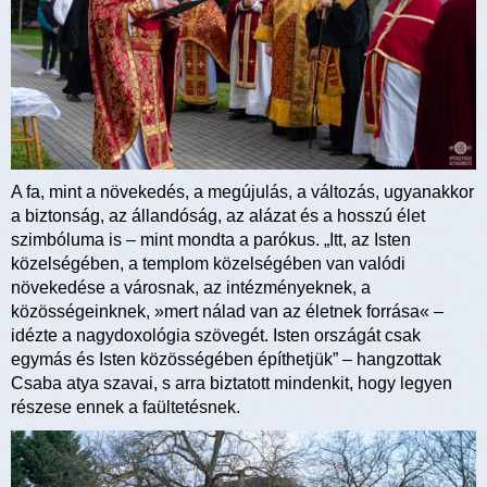
A fa, mint a növekedés, a megújulás, a változás, ugyanakkor
a biztonság, az állandóság, az alázat és a hosszú élet
szimbóluma is – mint mondta a parókus. „Itt, az Isten
közelségében, a templom közelségében van valódi
növekedése a városnak, az intézményeknek, a
közösségeinknek, »mert nálad van az életnek forrása« –
idézte a nagydoxológia szövegét. Isten országát csak
egymás és Isten közösségében építhetjük” – hangzottak
Csaba atya szavai, s arra biztatott mindenkit, hogy legyen
részese ennek a faültetésnek.