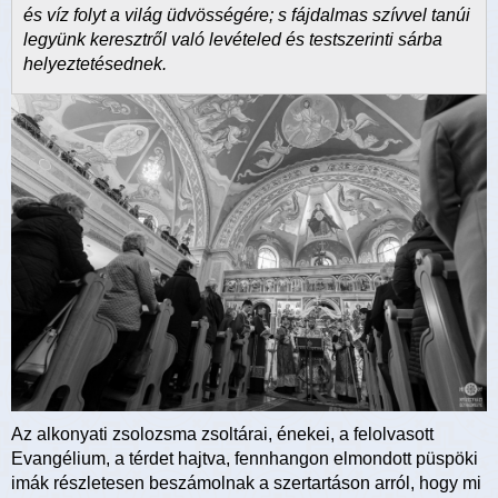
és víz folyt a világ üdvösségére; s fájdalmas szívvel tanúi
legyünk keresztről való levételed és testszerinti sárba
helyeztetésednek.
Az alkonyati zsolozsma zsoltárai, énekei, a felolvasott
Evangélium, a térdet hajtva, fennhangon elmondott püspöki
imák részletesen beszámolnak a szertartáson arról, hogy mi