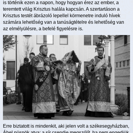
is történik ezen a napon, hogy hogyan érez az ember, a
teremtett világ Krisztus halála kapcsán. A szertartáson a
Krisztus testét ábrázoló lepellel körmenetre induló hívek
számára lehetőség van a tanúságtételre és lehetőség van
az elmélyülésre, a befelé figyelésre is.
Erre biztatott is mindenkit, aki jelen volt a székesegyházban,
Ábel püspök atya: a sír csendje megszólít, ha nem engedjük