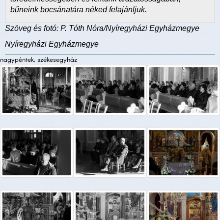
bűneink bocsánatára néked felajánljuk.
Szöveg és fotó: P. Tóth Nóra/Nyíregyházi Egyházmegye
Nyíregyházi Egyházmegye
nagypéntek, székesegyház