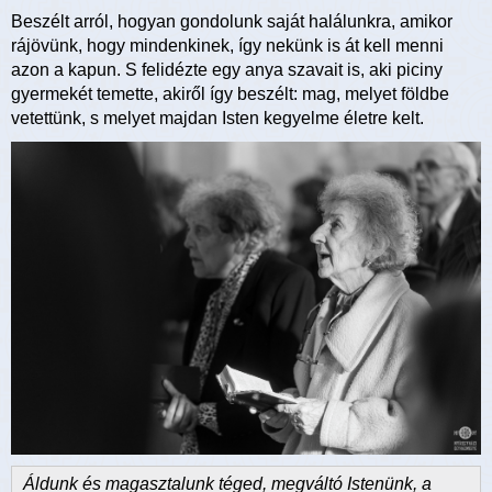
Beszélt arról, hogyan gondolunk saját halálunkra, amikor
rájövünk, hogy mindenkinek, így nekünk is át kell menni
azon a kapun. S felidézte egy anya szavait is, aki piciny
gyermekét temette, akiről így beszélt: mag, melyet földbe
vetettünk, s melyet majdan Isten kegyelme életre kelt.
Áldunk és magasztalunk téged, megváltó Istenünk, a