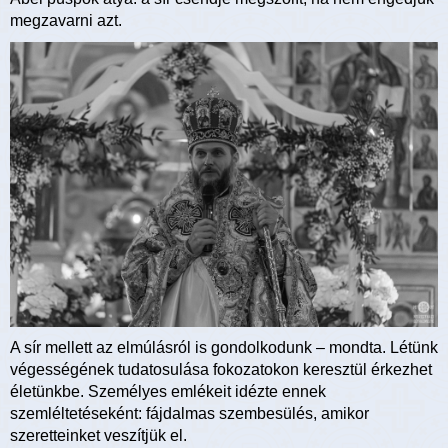
megzavarni azt.
A sír mellett az elmúlásról is gondolkodunk – mondta. Létünk
végességének tudatosulása fokozatokon keresztül érkezhet
életünkbe. Személyes emlékeit idézte ennek
szemléltetéseként: fájdalmas szembesülés, amikor
szeretteinket veszítjük el.