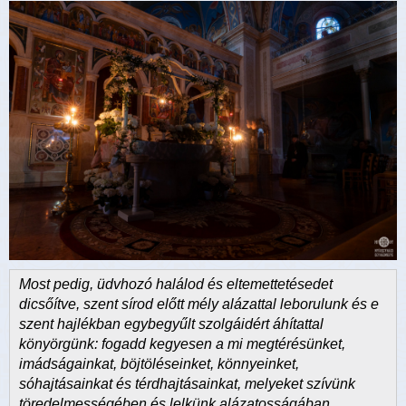
Most pedig, üdvhozó halálod és eltemettetésedet
dicsőítve, szent sírod előtt mély alázattal leborulunk és e
szent hajlékban egybegyűlt szolgáidért áhítattal
könyörgünk: fogadd kegyesen a mi megtérésünket,
imádságainkat, böjtöléseinket, könnyeinket,
sóhajtásainkat és térdhajtásainkat, melyeket szívünk
töredelmességében és lelkünk alázatosságában,