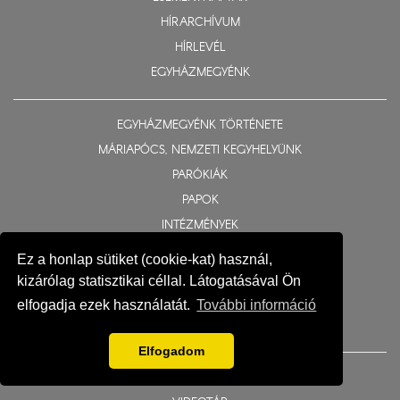
HÍRARCHÍVUM
HÍRLEVÉL
EGYHÁZMEGYÉNK
EGYHÁZMEGYÉNK TÖRTÉNETE
MÁRIAPÓCS, NEMZETI KEGYHELYÜNK
PARÓKIÁK
PAPOK
INTÉZMÉNYEK
BIZOTTSÁGOK
Ez a honlap sütiket (cookie-kat) használ,
TEMPLOMOK ÉS KÁPOLNÁK
kizárólag statisztikai céllal. Látogatásával Ön
TELEPÜLÉSJEGYZÉK
elfogadja ezek használatát.
További információ
MÉDIATÁR
Elfogadom
DALLAMTÁR