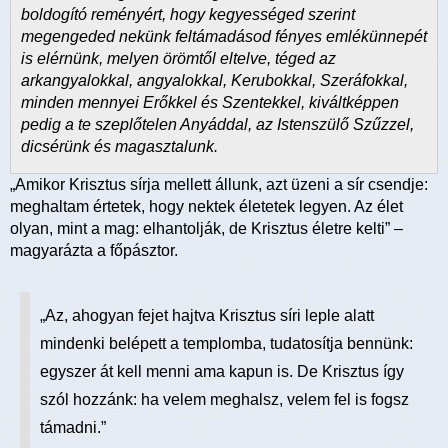
boldogító reményért, hogy kegyességed szerint
megengeded nekünk feltámadásod fényes emlékünnepét
is elérnünk, melyen örömtől eltelve, téged az
arkangyalokkal, angyalokkal, Kerubokkal, Szeráfokkal,
minden mennyei Erőkkel és Szentekkel, kiváltképpen
pedig a te szeplőtelen Anyáddal, az Istenszülő Szűzzel,
dicsérünk és magasztalunk.
„Amikor Krisztus sírja mellett állunk, azt üzeni a sír csendje:
meghaltam értetek, hogy nektek életetek legyen. Az élet
olyan, mint a mag: elhantolják, de Krisztus életre kelti” –
magyarázta a főpásztor.
„Az, ahogyan fejet hajtva Krisztus síri leple alatt
mindenki belépett a templomba, tudatosítja bennünk:
egyszer át kell menni ama kapun is. De Krisztus így
szól hozzánk: ha velem meghalsz, velem fel is fogsz
támadni.”