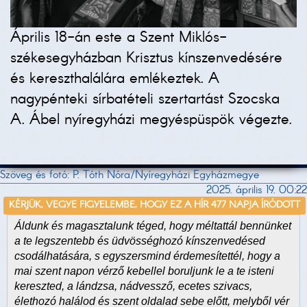
Április 18-án este a Szent Miklós-
székesegyházban Krisztus kínszenvedésére
és kereszthalálára emlékeztek. A
nagypénteki sírbatételi szertartást Szocska
A. Ábel nyíregyházi megyéspüspök végezte.
Szöveg és fotó: P. Tóth Nóra/Nyíregyházi Egyházmegye
2025. április 19. 00:22
KÉRJÜK, VEGYE FIGYELEMBE, HOGY EZ A HÍR 477 NAPJA ÍRÓDOTT
Áldunk és magasztalunk téged, hogy méltattál bennünket
a te legszentebb és üdvösséghozó kínszenvedésed
csodálhatására, s egyszersmind érdemesítettél, hogy a
mai szent napon vérző kebellel boruljunk le a te isteni
kereszted, a lándzsa, nádvessző, ecetes szivacs,
élethozó halálod és szent oldalad sebe előtt, melyből vér