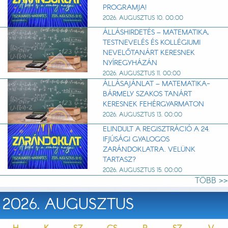
PROGRAMJA!
2026. AUGUSZTUS 10. 00:00
ÁLLÁSHIRDETÉS – MATEMATIKA,
TESTNEVELÉS ÉS KOLLÉGIUMI
NEVELŐTANÁRT KERESNEK
NYÍREGYHÁZÁN
2026. AUGUSZTUS 11. 00:00
ÁLLÁSAJÁNLAT – MATEMATIKA-
BÁRMELY SZAKOS TANÁRT
KERESNEK FEHÉRGYARMATON
2026. AUGUSZTUS 13. 00:00
ELINDULT A REGISZTRÁCIÓ A 24.
IFJÚSÁGI GYALOGOS
ZARÁNDOKLATRA. VELÜNK
TARTASZ?
2026. AUGUSZTUS 15. 00:00
TÖBB >>
2026. AUGUSZTUS