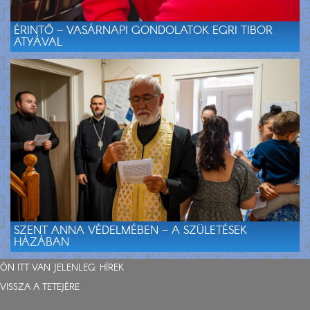
ÉRINTŐ – VASÁRNAPI GONDOLATOK EGRI TIBOR
ATYÁVAL
SZENT ANNA VÉDELMÉBEN – A SZÜLETÉSEK
HÁZÁBAN
ÖN ITT VAN JELENLEG:
HÍREK
VISSZA A TETEJÉRE