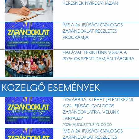
KERESNEK NYÍREGYHÁZÁN
ÍME A 24. IFJÚSÁGI GYALOGOS
ZARÁNDOKLAT RÉSZLETES
PROGRAMJA!
HÁLÁVAL TEKINTÜNK VISSZA A
2026-OS SZENT DAMJÁN TÁBORRA
KÖZELGŐ ESEMÉNYEK
TOVÁBBRA IS LEHET JELENTKEZNI
A 24. IFJÚSÁGI GYALOGOS
ZARÁNDOKLATRA. VELÜNK
TARTASZ?
2026. AUGUSZTUS 10. 00:00
ÍME A 24. IFJÚSÁGI GYALOGOS
ZARÁNDOKLAT RÉSZLETES