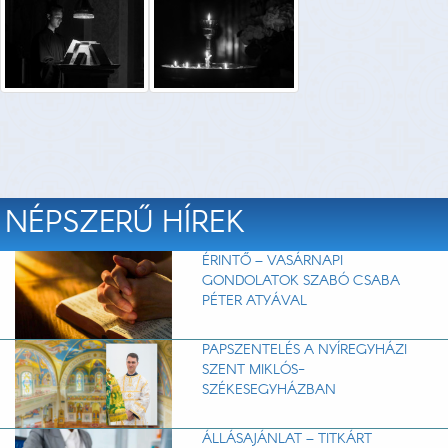
NÉPSZERŰ HÍREK
ÉRINTŐ – VASÁRNAPI
GONDOLATOK SZABÓ CSABA
PÉTER ATYÁVAL
PAPSZENTELÉS A NYÍREGYHÁZI
SZENT MIKLÓS-
SZÉKESEGYHÁZBAN
ÁLLÁSAJÁNLAT – TITKÁRT