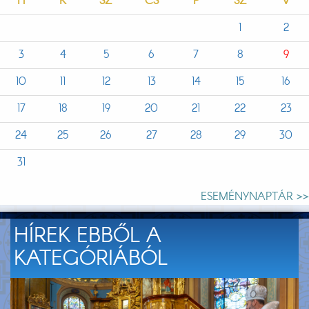
H
K
SZ
CS
P
SZ
V
1
2
3
4
5
6
7
8
9
10
11
12
13
14
15
16
17
18
19
20
21
22
23
24
25
26
27
28
29
30
31
ESEMÉNYNAPTÁR >>
HÍREK EBBŐL A
KATEGÓRIÁBÓL