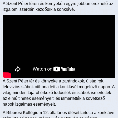
A Szent Péter téren és környékén egyre jobban érezhető az
izgalom: szerdán kezdődik a konklávé.
A Szent Péter tér és környéke a zarándokok, újságírók,
televíziós stábok otthona lett a konklávét megelőző napon. A
világ minden tájáról érkező tudósítók és stábok ismertették
az elmúlt hetek eseményeit, és ismertették a következő
napok izgalmas eseményeit.
A Bíborosi Kollégium 12. általános ülését tartotta a konklávé