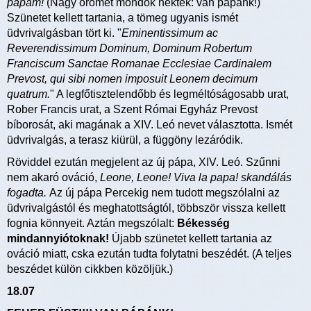
papam!
(Nagy örömet mondok nektek: van pápánk!)
Szünetet kellett tartania, a tömeg ugyanis ismét
üdvrivalgásban tört ki. "
Eminentissimum ac
Reverendissimum Dominum, Dominum Robertum
Franciscum Sanctae Romanae Ecclesiae Cardinalem
Prevost, qui sibi nomen imposuit Leonem decimum
quatrum.
" A legfőtisztelendőbb és legméltóságosabb urat,
Rober Francis urat, a Szent Római Egyház Prevost
bíborosát, aki magának a XIV. Leó nevet választotta. Ismét
üdvrivalgás, a terasz kiürül, a függöny lezáródik.
Röviddel ezután megjelent az új pápa, XIV. Leó. Szűnni
nem akaró ováció,
Leone, Leone! Viva la papa! skandálás
fogadta.
Az új pápa Percekig
nem tudott megszólalni az
üdvrivalgástól és meghatottságtól, többször vissza kellett
fognia könnyeit. Aztán megszólalt:
Békesség
mindannyiótoknak!
Újabb szünetet kellett tartania az
ováció miatt, cska ezután tudta folytatni beszédét. (A teljes
beszédet külön cikkben közöljük.)
18.07