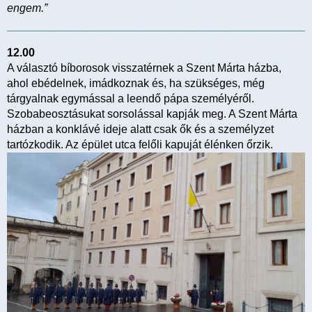
engem.”
12.00
A választó bíborosok visszatérnek a Szent Márta házba,
ahol ebédelnek, imádkoznak és, ha szükséges, még
tárgyalnak egymással a leendő pápa személyéről.
Szobabeosztásukat sorsolással kapják meg. A Szent Márta
házban a konklávé ideje alatt csak ők és a személyzet
tartózkodik. Az épület utca felőli kapuját élénken őrzik.