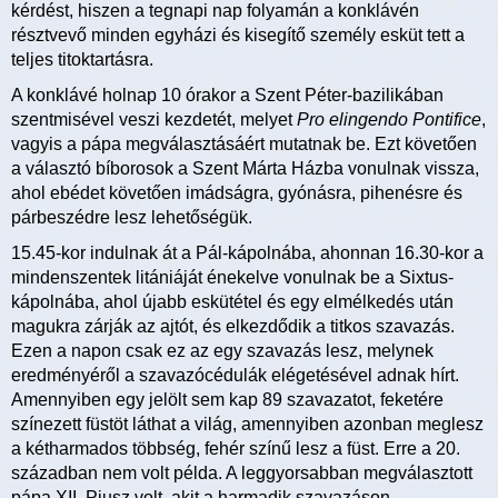
kérdést, hiszen a tegnapi nap folyamán a konklávén
résztvevő minden egyházi és kisegítő személy esküt tett a
teljes titoktartásra.
A konklávé holnap 10 órakor a Szent Péter-bazilikában
szentmisével veszi kezdetét, melyet
Pro elingendo Pontifice
,
vagyis a pápa megválasztásáért mutatnak be. Ezt követően
a választó bíborosok a Szent Márta Házba vonulnak vissza,
ahol ebédet követően imádságra, gyónásra, pihenésre és
párbeszédre lesz lehetőségük.
15.45-kor indulnak át a Pál-kápolnába, ahonnan 16.30-kor a
mindenszentek litániáját énekelve vonulnak be a Sixtus-
kápolnába, ahol újabb eskütétel és egy elmélkedés után
magukra zárják az ajtót, és elkezdődik a titkos szavazás.
Ezen a napon csak ez az egy szavazás lesz, melynek
eredményéről a szavazócédulák elégetésével adnak hírt.
Amennyiben egy jelölt sem kap 89 szavazatot, feketére
színezett füstöt láthat a világ, amennyiben azonban meglesz
a kétharmados többség, fehér színű lesz a füst. Erre a 20.
században nem volt példa. A leggyorsabban megválasztott
pápa XII. Piusz volt, akit a harmadik szavazáson