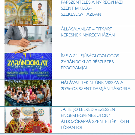
PAPSZENTELÉS A NYÍREGYHÁZI
SZENT MIKLÓS-
SZÉKESEGYHÁZBAN
ÁLLÁSAJÁNLAT – TITKÁRT
KERESNEK NYÍREGYHÁZÁN
ÍME A 24. IFJÚSÁGI GYALOGOS
ZARÁNDOKLAT RÉSZLETES
PROGRAMJA!
HÁLÁVAL TEKINTÜNK VISSZA A
2026-OS SZENT DAMJÁN TÁBORRA
„A TE JÓ LELKED VEZESSEN
ENGEM EGYENES ÚTON” –
ÁLDOZÓPAPPÁ SZENTELTÉK TÓTH
LÓRÁNTOT