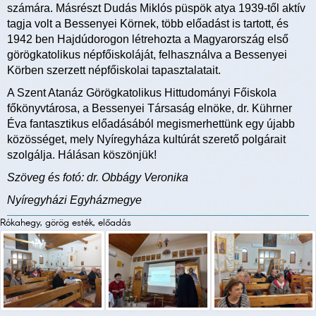
számára. Másrészt Dudás Miklós püspök atya 1939-től aktív
tagja volt a Bessenyei Körnek, több előadást is tartott, és
1942 ben Hajdúdorogon létrehozta a Magyarország első
görögkatolikus népfőiskoláját, felhasználva a Bessenyei
Körben szerzett népfőiskolai tapasztalatait.
A Szent Atanáz Görögkatolikus Hittudományi Főiskola
főkönyvtárosa, a Bessenyei Társaság elnöke, dr. Kührner
Éva fantasztikus előadásából megismerhettünk egy újabb
közösséget, mely Nyíregyháza kultúrát szerető polgárait
szolgálja. Hálásan köszönjük!
Szöveg és fotó: dr. Obbágy Veronika
Nyíregyházi Egyházmegye
Rókahegy, görög esték, előadás