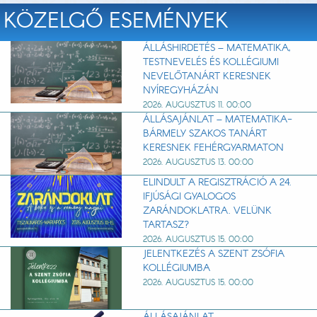
KÖZELGŐ ESEMÉNYEK
ÁLLÁSHIRDETÉS – MATEMATIKA,
TESTNEVELÉS ÉS KOLLÉGIUMI
NEVELŐTANÁRT KERESNEK
NYÍREGYHÁZÁN
2026. AUGUSZTUS 11. 00:00
ÁLLÁSAJÁNLAT – MATEMATIKA-
BÁRMELY SZAKOS TANÁRT
KERESNEK FEHÉRGYARMATON
2026. AUGUSZTUS 13. 00:00
ELINDULT A REGISZTRÁCIÓ A 24.
IFJÚSÁGI GYALOGOS
ZARÁNDOKLATRA. VELÜNK
TARTASZ?
2026. AUGUSZTUS 15. 00:00
JELENTKEZÉS A SZENT ZSÓFIA
KOLLÉGIUMBA
2026. AUGUSZTUS 15. 00:00