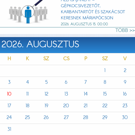
ÁLLÁSAJÁNLAT –
GÉPKOCSIVEZETŐT,
KARBANTARTÓT ÉS SZAKÁCSOT
KERESNEK MÁRIAPÓCSON
2026. AUGUSZTUS 15. 00:00
TÖBB >>
2026. AUGUSZTUS
H
K
SZ
CS
P
SZ
V
1
2
3
4
5
6
7
8
9
10
11
12
13
14
15
16
17
18
19
20
21
22
23
24
25
26
27
28
29
30
31