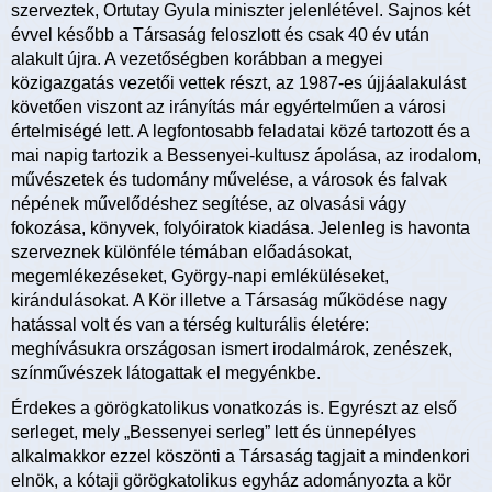
szerveztek, Ortutay Gyula miniszter jelenlétével. Sajnos két
évvel később a Társaság feloszlott és csak 40 év után
alakult újra. A vezetőségben korábban a megyei
közigazgatás vezetői vettek részt, az 1987-es újjáalakulást
követően viszont az irányítás már egyértelműen a városi
értelmiségé lett. A legfontosabb feladatai közé tartozott és a
mai napig tartozik a Bessenyei-kultusz ápolása, az irodalom,
művészetek és tudomány művelése, a városok és falvak
népének művelődéshez segítése, az olvasási vágy
fokozása, könyvek, folyóiratok kiadása. Jelenleg is havonta
szerveznek különféle témában előadásokat,
megemlékezéseket, György-napi emléküléseket,
kirándulásokat. A Kör illetve a Társaság működése nagy
hatással volt és van a térség kulturális életére:
meghívásukra országosan ismert irodalmárok, zenészek,
színművészek látogattak el megyénkbe.
Érdekes a görögkatolikus vonatkozás is. Egyrészt az első
serleget, mely „Bessenyei serleg” lett és ünnepélyes
alkalmakkor ezzel köszönti a Társaság tagjait a mindenkori
elnök, a kótaji görögkatolikus egyház adományozta a kör