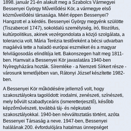
1898. január 21-én alakult meg a Szabolcs Vármegyei
Bessenyei György Művelődési Kör, a vármegye első
közművelődési társasága. Miért éppen Bessenyei?
Hangzott el a kérdés. Bessenyei György megyénk szülötte
(Tiszabercel 1747), sokoldalú személyiség, író, filozófus,
kultúrpolitikus, akinek vezérgondolata a közjó szolgálata, a
tolerancia volt. Mária Terézia testőreként a bécsi udvarban
magáévá tette a haladó európai eszméket és a magyar
felvilágosodás elindítója lett. Bakonszegen halt meg 1811-
ben. Hamvait a Bessenyei Kör javaslatára 1940-ben
Nyíregyházára hozták. Síremléke - a Nemzeti Sírkert része -
városunk temetőjében van, Rátonyi József készítette 1982-
ben.
A Bessenyei Kör működésére jellemző volt, hogy
szakosztályokra tagolódott: irodalmi, zenészeti, színészeti,
mely bővült szabadlyceáris (ismeretterjesztő), később
képzőművészeti, továbbá táj- és népkutató
szakosztályokkal. 1940-ben névváltoztatás történt, azóta
Bessenyei Társaság a neve. 1947-ben, Bessenyei
halálának 200. évfordulójára hatalmas ünnepséget