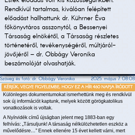
Esték előadás volt kis közösségünkben.
Rendkívül tartalmas, kiválóan felépített
előadást hallhattunk dr. Kührner Éva
főkönyvtáros asszonytól, a Bessenyei
Társaság elnökétől, a Társaság részletes
történetéről, tevékenységéről, múltjáról-
jövőjéről – dr. Obbágy Veronika
beszámolóját olvashatják.
Szöveg és fotó: dr. Obbágy Veronika
2025. május 7. 08:08
KÉRJÜK, VEGYE FIGYELEMBE, HOGY EZ A HÍR 460 NAPJA ÍRÓDOTT
Különleges dokumentumokat ismerhettünk meg és rendkívül
sok új információt kaptunk, melyek között görögkatolikus
vonatkozások is voltak.
A Nyírvidék című újságban jelent meg 1883-ban egy
felhívás: „Társuljunk! A társaság nélkülözhetetlen eszköz a
művelődésre…” Ennek ellenére 15 évet kellett várni, mert