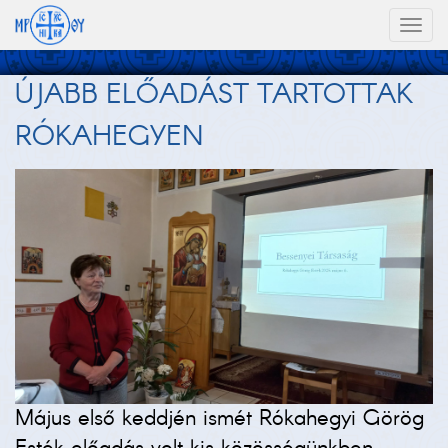
Toggl
naviga
ÚJABB ELŐADÁST TARTOTTAK
RÓKAHEGYEN
Május első keddjén ismét Rókahegyi Görög