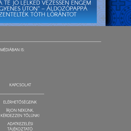
A TE JÓ LELKED VEZESSEN ENGEM
GYENES ÚTON” – ÁLDOZÓPAPPÁ
ZENTELTÉK TÓTH LÓRÁNTOT
MÉDIÁBAN IS:
KAPCSOLAT
ELÉRHETŐSÉGEINK
ÍRJON NEKÜNK,
KÉRDEZZEN TŐLÜNK!
ADATKEZELÉSI
TÁJÉKOZTATÓ