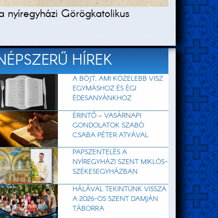
a nyíregyházi Görögkatolikus
NÉPSZERŰ HÍREK
A BÖJT, AMI KÖZELEBB VISZ
EGYMÁSHOZ ÉS ÉGI
ÉDESANYÁNKHOZ
ÉRINTŐ – VASÁRNAPI
GONDOLATOK SZABÓ
CSABA PÉTER ATYÁVAL
PAPSZENTELÉS A
NYÍREGYHÁZI SZENT MIKLÓS-
SZÉKESEGYHÁZBAN
HÁLÁVAL TEKINTÜNK VISSZA
A 2026-OS SZENT DAMJÁN
TÁBORRA