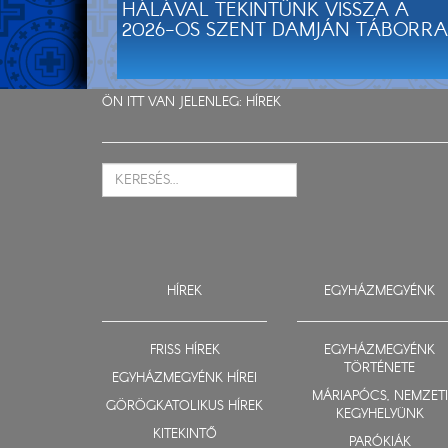
HÁLÁVAL TEKINTÜNK VISSZA A
2026-OS SZENT DAMJÁN TÁBORRA
ÖN ITT VAN JELENLEG:
HÍREK
HÍREK
EGYHÁZMEGYÉNK
FRISS HÍREK
EGYHÁZMEGYÉNK
TÖRTÉNETE
EGYHÁZMEGYÉNK HÍREI
MÁRIAPÓCS, NEMZETI
GÖRÖGKATOLIKUS HÍREK
KEGYHELYÜNK
KITEKINTŐ
PARÓKIÁK