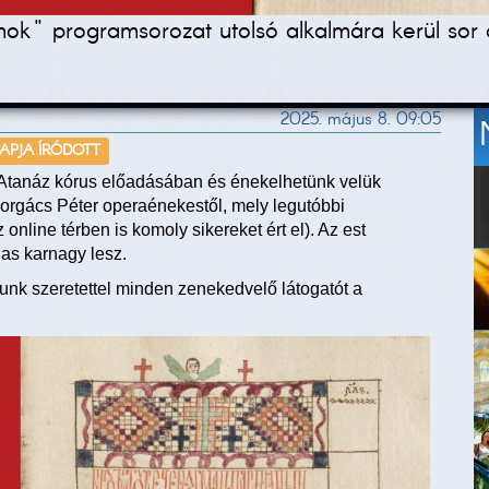
mok" programsorozat utolsó alkalmára kerül sor 
2025. május 8. 09:05
NAPJA ÍRÓDOTT
 Atanáz kórus előadásában és énekelhetünk velük
orgács Péter operaénekestől, mely legutóbbi
online térben is komoly sikereket ért el). Az est
jas karnagy lesz.
unk szeretettel minden zenekedvelő látogatót a