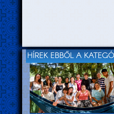
HÍREK EBBŐL A KATEG