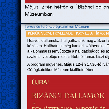
Május 12-én hétfőn a "Bizánci dalla
Múzeumban.
Forrás és fotó: Görögkatolikus Múzeum
KÉRJÜK, VEGYE FIGYELEMBE, HOGY EZ A HÍR 456 
Húsvéti dallamokat hallgathatunk meg a Szent
közösen. Hallhatunk még kántori szólóéneket F
alkalommal is lenyűgözte a hallgatóságot (és az 
szakmai vezetője most is Bubnó Tamás Liszt dí
A program ingyenes.
M
ájus 12-én 17.30-tól
vár
Görögkatolikus Múzeum kiállítóterében!