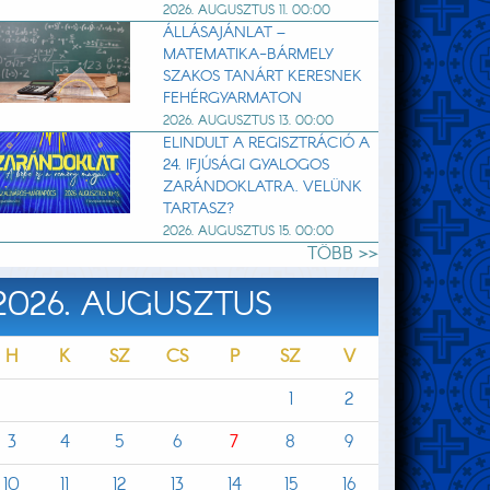
2026. AUGUSZTUS 11. 00:00
ÁLLÁSAJÁNLAT –
MATEMATIKA-BÁRMELY
SZAKOS TANÁRT KERESNEK
FEHÉRGYARMATON
2026. AUGUSZTUS 13. 00:00
ELINDULT A REGISZTRÁCIÓ A
24. IFJÚSÁGI GYALOGOS
ZARÁNDOKLATRA. VELÜNK
TARTASZ?
2026. AUGUSZTUS 15. 00:00
TÖBB >>
2026. AUGUSZTUS
H
K
SZ
CS
P
SZ
V
1
2
3
4
5
6
7
8
9
10
11
12
13
14
15
16