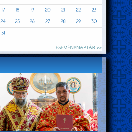
17
18
19
20
21
22
23
24
25
26
27
28
29
30
31
ESEMÉNYNAPTÁR >>