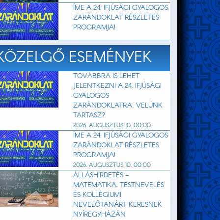
ÍME A 24. IFJÚSÁGI GYALOGOS
ZARÁNDOKLAT RÉSZLETES
PROGRAMJA!
KÖZELGŐ ESEMÉNYEK
TOVÁBBRA IS LEHET
JELENTKEZNI A 24. IFJÚSÁGI
GYALOGOS
ZARÁNDOKLATRA. VELÜNK
TARTASZ?
2026. AUGUSZTUS 10. 00:00
ÍME A 24. IFJÚSÁGI GYALOGOS
ZARÁNDOKLAT RÉSZLETES
PROGRAMJA!
2026. AUGUSZTUS 10. 00:00
ÁLLÁSHIRDETÉS –
MATEMATIKA, TESTNEVELÉS
ÉS KOLLÉGIUMI
NEVELŐTANÁRT KERESNEK
NYÍREGYHÁZÁN