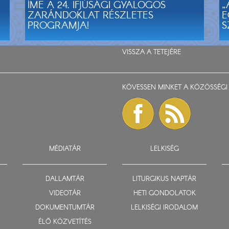
ÍME A 24. IFJÚSÁGI GYALOGOS
„
ZARÁNDOKLAT RÉSZLETES
E
PROGRAMJA!
S
VISSZA A TETEJÉRE
KÖVESSEN MINKET A KÖZÖSSÉGI 
MÉDIATÁR
LELKISÉG
DALLAMTÁR
LITURGIKUS NAPTÁR
VIDEOTÁR
HETI GONDOLATOK
DOKUMENTUMTÁR
LELKISÉGI IRODALOM
ÉLŐ KÖZVETÍTÉS