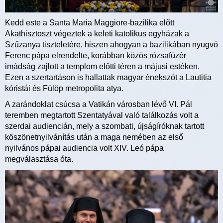
Kedd este a Santa Maria Maggiore-bazilika előtt
Akathisztoszt végeztek a keleti katolikus egyházak a
Szűzanya tiszteletére, hiszen ahogyan a bazilikában nyugvó
Ferenc pápa elrendelte, korábban közös rózsafüzér
imádság zajlott a templom előtti téren a májusi estéken.
Ezen a szertartáson is hallattak magyar énekszót a Lautitia
kóristái és Fülöp metropolita atya.
A zarándoklat csúcsa a Vatikán városban lévő VI. Pál
teremben megtartott Szentatyával való találkozás volt a
szerdai audiencián, mely a szombati, újságíróknak tartott
köszönetnyilvánítás után a maga nemében az első
nyilvános pápai audiencia volt XIV. Leó pápa
megválasztása óta.