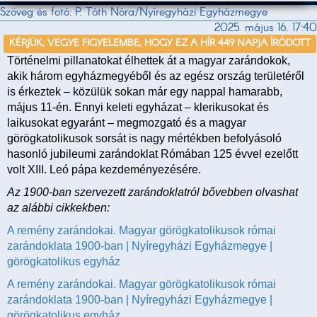
Szöveg és fotó: P. Tóth Nóra/Nyíregyházi Egyházmegye
2025. május 16. 17:40
KÉRJÜK, VEGYE FIGYELEMBE, HOGY EZ A HÍR 449 NAPJA ÍRÓDOTT
Történelmi pillanatokat élhettek át a magyar zarándokok,
akik három egyházmegyéből és az egész ország területéről
is érkeztek – közülük sokan már egy nappal hamarabb,
május 11-én. Ennyi keleti egyházat – klerikusokat és
laikusokat egyaránt – megmozgató és a magyar
görögkatolikusok sorsát is nagy mértékben befolyásoló
hasonló jubileumi zarándoklat Rómában 125 évvel ezelőtt
volt XIII. Leó pápa kezdeményezésére.
Az 1900-ban szervezett zarándoklatról bővebben olvashat
az alábbi cikkekben:
A remény zarándokai. Magyar görögkatolikusok római
zarándoklata 1900-ban | Nyíregyházi Egyházmegye |
görögkatolikus egyház
A remény zarándokai. Magyar görögkatolikusok római
zarándoklata 1900-ban | Nyíregyházi Egyházmegye |
görögkatolikus egyház