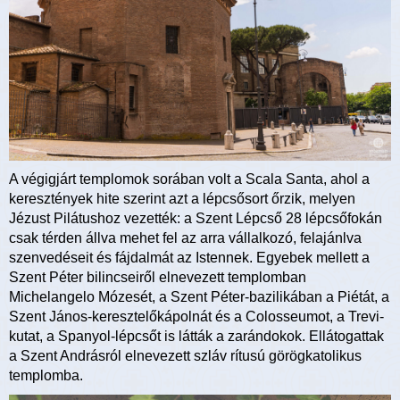
A végigjárt templomok sorában volt a Scala Santa, ahol a
keresztények hite szerint azt a lépcsősort őrzik, melyen
Jézust Pilátushoz vezették: a Szent Lépcső 28 lépcsőfokán
csak térden állva mehet fel az arra vállalkozó, felajánlva
szenvedéseit és fájdalmát az Istennek. Egyebek mellett a
Szent Péter bilincseiről elnevezett templomban
Michelangelo Mózesét, a Szent Péter-bazilikában a Piétát, a
Szent János-keresztelőkápolnát és a Colosseumot, a Trevi-
kutat, a Spanyol-lépcsőt is látták a zarándokok. Ellátogattak
a Szent Andrásról elnevezett szláv rítusú görögkatolikus
templomba.