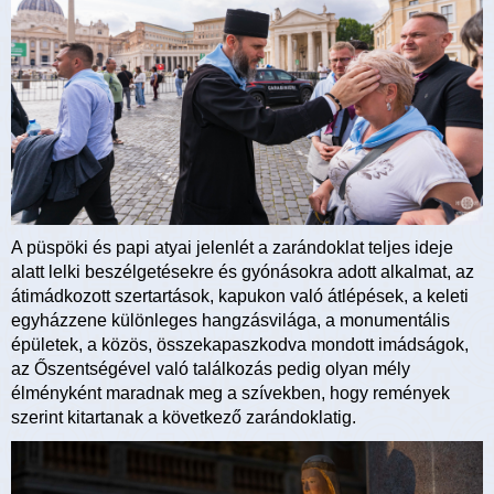
A püspöki és papi atyai jelenlét a zarándoklat teljes ideje
alatt lelki beszélgetésekre és gyónásokra adott alkalmat, az
átimádkozott szertartások, kapukon való átlépések, a keleti
egyházzene különleges hangzásvilága, a monumentális
épületek, a közös, összekapaszkodva mondott imádságok,
az Őszentségével való találkozás pedig olyan mély
élményként maradnak meg a szívekben, hogy remények
szerint kitartanak a következő zarándoklatig.