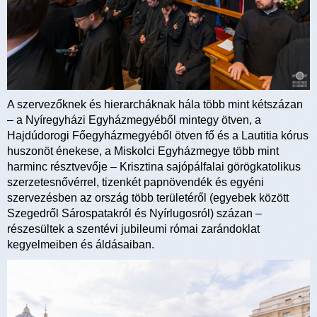
A szervezőknek és hierarcháknak hála több mint kétszázan
– a Nyíregyházi Egyházmegyéből mintegy ötven, a
Hajdúdorogi Főegyházmegyéből ötven fő és a Lautitia kórus
huszonöt énekese, a Miskolci Egyházmegye több mint
harminc résztvevője – Krisztina sajópálfalai görögkatolikus
szerzetesnővérrel, tizenkét papnövendék és egyéni
szervezésben az ország több területéről (egyebek között
Szegedről Sárospatakról és Nyírlugosról) százan –
részesültek a szentévi jubileumi római zarándoklat
kegyelmeiben és áldásaiban.