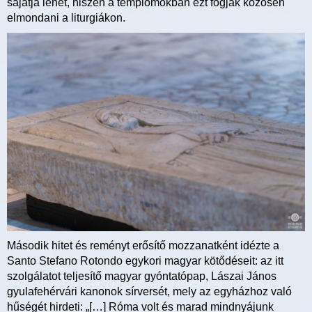
sajátja lehet, hiszen a templomokban ezt fogják közösen
elmondani a liturgiákon.
Második hitet és reményt erősítő mozzanatként idézte a
Santo Stefano Rotondo egykori magyar kötődéseit: az itt
szolgálatot teljesítő magyar gyóntatópap, Lászai János
gyulafehérvári kanonok sírversét, mely az egyházhoz való
hűségét hirdeti: „[…] Róma volt és marad mindnyájunk