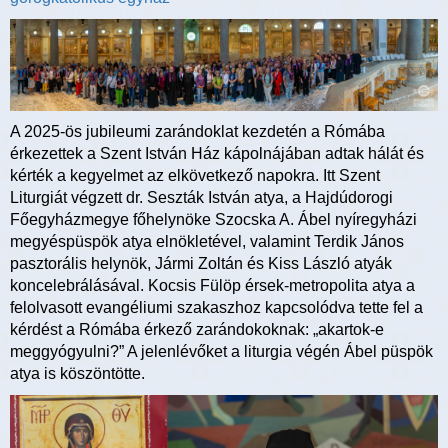
A 2025-ös jubileumi zarándoklat kezdetén a Rómába
érkezettek a Szent István Ház kápolnájában adtak hálát és
kérték a kegyelmet az elkövetkező napokra. Itt Szent
Liturgiát végzett dr. Seszták István atya, a Hajdúdorogi
Főegyházmegye főhelynöke Szocska A. Ábel nyíregyházi
megyéspüspök atya elnökletével, valamint Terdik János
pasztorális helynök, Jármi Zoltán és Kiss László atyák
koncelebrálásával. Kocsis Fülöp érsek-metropolita atya a
felolvasott evangéliumi szakaszhoz kapcsolódva tette fel a
kérdést a Rómába érkező zarándokoknak: „akartok-e
meggyógyulni?” A jelenlévőket a liturgia végén Ábel püspök
atya is köszöntötte.