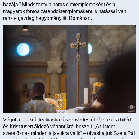
hazája.” Mindszenty bíboros címtemplomaként és a
magyarok fontos zarándoktemplomaként is hatással van
ránk e gazdag hagyomány itt, Rómában.
Végül a falakról leolvasható szenvedésről, életüket a hitért
és Krisztusért áldozó vértanúkról beszélt. „Az Istent
szeretőknek minden a javukra válik” – olvashatjuk Szent Pál