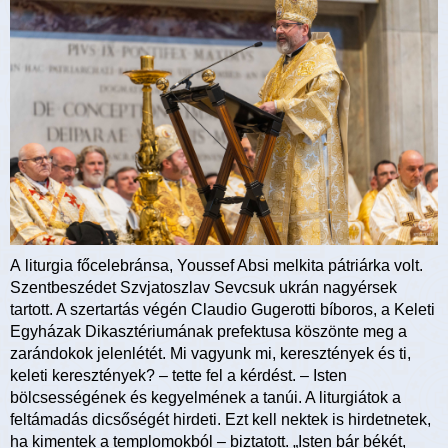
A liturgia főcelebránsa, Youssef Absi melkita pátriárka volt.
Szentbeszédet Szvjatoszlav Sevcsuk ukrán nagyérsek
tartott. A szertartás végén Claudio Gugerotti bíboros, a Keleti
Egyházak Dikasztériumának prefektusa köszönte meg a
zarándokok jelenlétét. Mi vagyunk mi, keresztények és ti,
keleti keresztények? – tette fel a kérdést. – Isten
bölcsességének és kegyelmének a tanúi. A liturgiátok a
feltámadás dicsőségét hirdeti. Ezt kell nektek is hirdetnetek,
ha kimentek a templomokból – biztatott. „Isten bár békét,