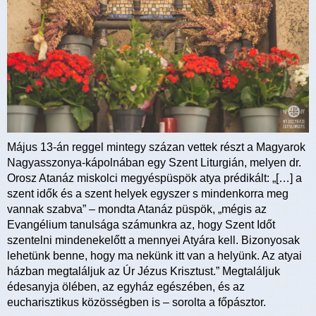
Május 13-án reggel mintegy százan vettek részt a Magyarok
Nagyasszonya-kápolnában egy Szent Liturgián, melyen dr.
Orosz Atanáz miskolci megyéspüspök atya prédikált: „[…] a
szent idők és a szent helyek egyszer s mindenkorra meg
vannak szabva” – mondta Atanáz püspök, „mégis az
Evangélium tanulsága számunkra az, hogy Szent Időt
szentelni mindenekelőtt a mennyei Atyára kell. Bizonyosak
lehetünk benne, hogy ma nekünk itt van a helyünk. Az atyai
házban megtaláljuk az Úr Jézus Krisztust.” Megtaláljuk
édesanyja ölében, az egyház egészében, és az
eucharisztikus közösségben is – sorolta a főpásztor.