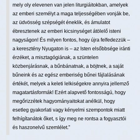
mely oly elevenen van jelen liturgiáitokban, amelyek
az emberi személyt a maga teljességében vonják be,
az üdvösség szépségét éneklik, és ámulatot
ébresztenek az emberi kicsinységet átölelő isteni
nagyságon! És milyen fontos, hogy újra felfedezzük –
a keresztény Nyugaton is – az Isten elsőbbsége iránti
érzéket, a misztagógiának, a szüntelen
közbenjárásnak, a bűnbánatnak, a böjtnek, a saját
bűneink és az egész emberiség bűnei fájlalásának
értékét, melyek a keleti lelkiségekre annyira jellemző
magatartásformák! Ezért alapvető fontosságú, hogy
megőrizzétek hagyományaitokat anélkül, hogy
esetleg gyakorlati vagy kényelmi szempontok miatt
felhígítanátok őket, s így meg ne rontsa a fogyasztói
és haszonelvű szemlélet.”