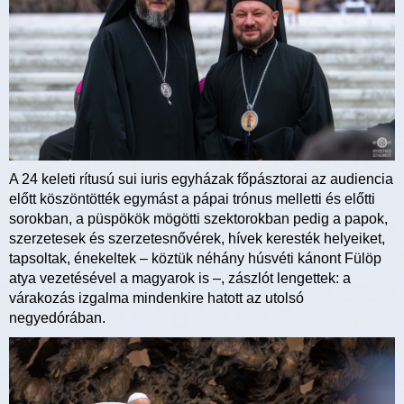
A 24 keleti rítusú sui iuris egyházak főpásztorai az audiencia
előtt köszöntötték egymást a pápai trónus melletti és előtti
sorokban, a püspökök mögötti szektorokban pedig a papok,
szerzetesek és szerzetesnővérek, hívek keresték helyeiket,
tapsoltak, énekeltek – köztük néhány húsvéti kánont Fülöp
atya vezetésével a magyarok is –, zászlót lengettek: a
várakozás izgalma mindenkire hatott az utolsó
negyedórában.