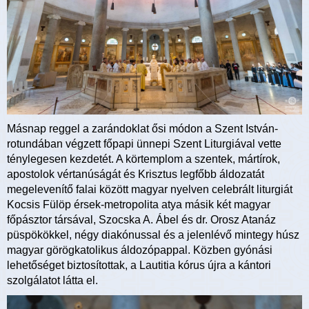
Másnap reggel a zarándoklat ősi módon a Szent István-
rotundában végzett főpapi ünnepi Szent Liturgiával vette
ténylegesen kezdetét. A körtemplom a szentek, mártírok,
apostolok vértanúságát és Krisztus legfőbb áldozatát
megelevenítő falai között magyar nyelven celebrált liturgiát
Kocsis Fülöp érsek-metropolita atya másik két magyar
főpásztor társával, Szocska A. Ábel és dr. Orosz Atanáz
püspökökkel, négy diakónussal és a jelenlévő mintegy húsz
magyar görögkatolikus áldozópappal. Közben gyónási
lehetőséget biztosítottak, a Lautitia kórus újra a kántori
szolgálatot látta el.