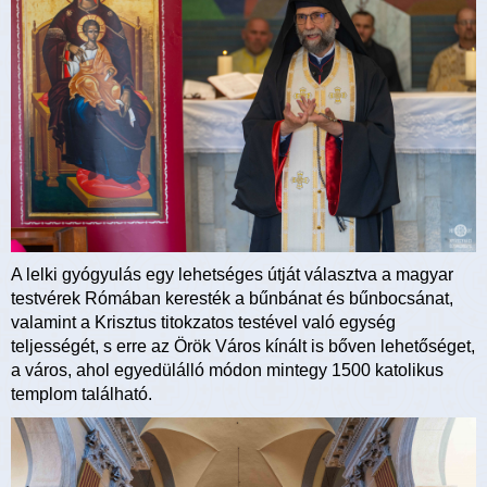
A lelki gyógyulás egy lehetséges útját választva a magyar
testvérek Rómában keresték a bűnbánat és bűnbocsánat,
valamint a Krisztus titokzatos testével való egység
teljességét, s erre az Örök Város kínált is bőven lehetőséget,
a város, ahol egyedülálló módon mintegy 1500 katolikus
templom található.