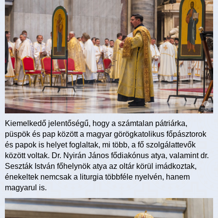
Kiemelkedő jelentőségű, hogy a számtalan pátriárka,
püspök és pap között a magyar görögkatolikus főpásztorok
és papok is helyet foglaltak, mi több, a fő szolgálattevők
között voltak. Dr. Nyirán János fődiakónus atya, valamint dr.
Seszták István főhelynök atya az oltár körül imádkoztak,
énekeltek nemcsak a liturgia többféle nyelvén, hanem
magyarul is.