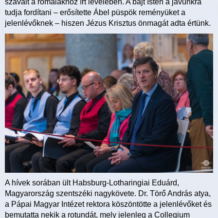
szavait a rómaiakhoz írt levelében. A bajt Isten a javunkra
tudja fordítani – erősítette Ábel püspök reményüket a
jelenlévőknek – hiszen Jézus Krisztus önmagát adta értünk.
A hívek sorában ült Habsburg-Lotharingiai Eduárd,
Magyarország szentszéki nagykövete. Dr. Törő András atya,
a Pápai Magyar Intézet rektora köszöntötte a jelenlévőket és
bemutatta nekik a rotundát, mely jelenleg a Collegium