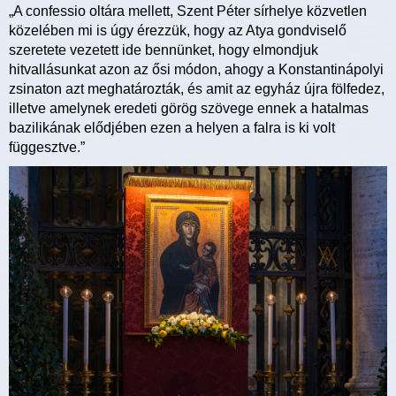
„A confessio oltára mellett, Szent Péter sírhelye közvetlen
közelében mi is úgy érezzük, hogy az Atya gondviselő
szeretete vezetett ide bennünket, hogy elmondjuk
hitvallásunkat azon az ősi módon, ahogy a Konstantinápolyi
zsinaton azt meghatározták, és amit az egyház újra fölfedez,
illetve amelynek eredeti görög szövege ennek a hatalmas
bazilikának elődjében ezen a helyen a falra is ki volt
függesztve.”