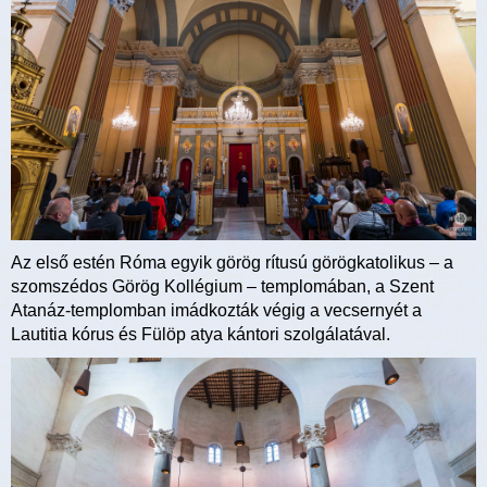
Az első estén Róma egyik görög rítusú görögkatolikus – a
szomszédos Görög Kollégium – templomában, a Szent
Atanáz-templomban imádkozták végig a vecsernyét a
Lautitia kórus és Fülöp atya kántori szolgálatával.