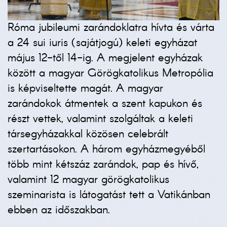
Róma jubileumi zarándoklatra hívta és várta
a 24 sui iuris (sajátjogú) keleti egyházat
május 12-től 14-ig. A megjelent egyházak
között a magyar Görögkatolikus Metropólia
is képviseltette magát. A magyar
zarándokok átmentek a szent kapukon és
részt vettek, valamint szolgáltak a keleti
társegyházakkal közösen celebrált
szertartásokon. A három egyházmegyéből
több mint kétszáz zarándok, pap és hívő,
valamint 12 magyar görögkatolikus
szeminarista is látogatást tett a Vatikánban
ebben az időszakban.