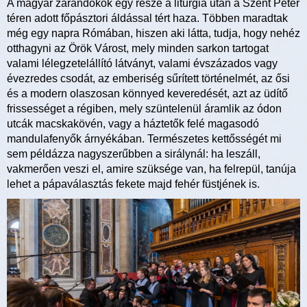
A magyar zarándokok egy része a liturgia után a Szent Péter
téren adott főpásztori áldással tért haza. Többen maradtak
még egy napra Rómában, hiszen aki látta, tudja, hogy nehéz
otthagyni az Örök Várost, mely minden sarkon tartogat
valami lélegzetelállító látványt, valami évszázados vagy
évezredes csodát, az emberiség sűrített történelmét, az ősi
és a modern olaszosan könnyed keveredését, azt az üdítő
frissességet a régiben, mely szüntelenül áramlik az ódon
utcák macskakövén, vagy a háztetők felé magasodó
mandulafenyők árnyékában. Természetes kettősségét mi
sem példázza nagyszerűbben a sirálynál: ha leszáll,
vakmerően veszi el, amire szüksége van, ha felrepül, tanúja
lehet a pápaválasztás fekete majd fehér füstjének is.