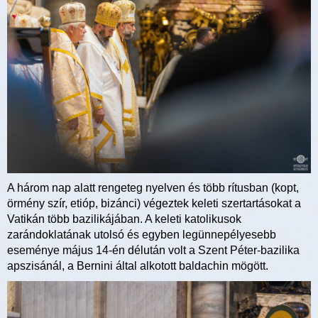
A három nap alatt rengeteg nyelven és több rítusban (kopt,
örmény szír, etióp, bizánci) végeztek keleti szertartásokat a
Vatikán több bazilikájában. A keleti katolikusok
zarándoklatának utolsó és egyben legünnepélyesebb
eseménye május 14-én délután volt a Szent Péter-bazilika
apszisánál, a Bernini által alkotott baldachin mögött.