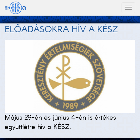
Toggl
naviga
ELŐADÁSOKRA HÍV A KÉSZ
Május 29-én és június 4-én is értékes
együttlétre hív a KÉSZ.