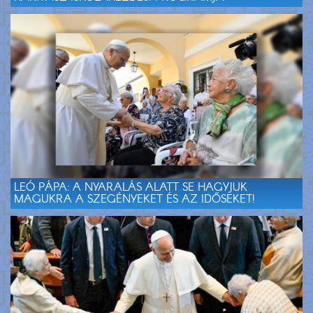
LEÓ PÁPA: A NYARALÁS ALATT SE HAGYJUK
MAGUKRA A SZEGÉNYEKET ÉS AZ IDŐSEKET!