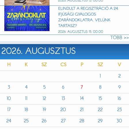
2026. AUGUSZTUS 13. 00:00
ELINDULT A REGISZTRÁCIÓ A 24.
IFJÚSÁGI GYALOGOS
ZARÁNDOKLATRA. VELÜNK
TARTASZ?
2026. AUGUSZTUS 15. 00:00
TÖBB >>
2026. AUGUSZTUS
H
K
SZ
CS
P
SZ
V
1
2
3
4
5
6
7
8
9
10
11
12
13
14
15
16
17
18
19
20
21
22
23
24
25
26
27
28
29
30