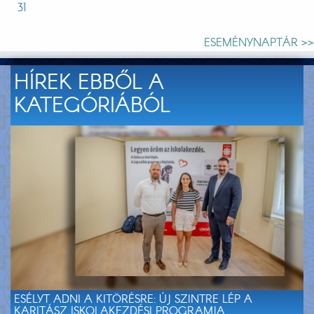
31
ESEMÉNYNAPTÁR >>
HÍREK EBBŐL A
KATEGÓRIÁBÓL
ESÉLYT ADNI A KITÖRÉSRE: ÚJ SZINTRE LÉP A
KARITÁSZ ISKOLAKEZDÉSI PROGRAMJA