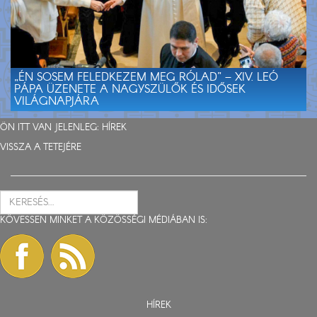
„ÉN SOSEM FELEDKEZEM MEG RÓLAD” – XIV. LEÓ
PÁPA ÜZENETE A NAGYSZÜLŐK ÉS IDŐSEK
VILÁGNAPJÁRA
ÖN ITT VAN JELENLEG:
HÍREK
VISSZA A TETEJÉRE
KÖVESSEN MINKET A KÖZÖSSÉGI MÉDIÁBAN IS:
HÍREK