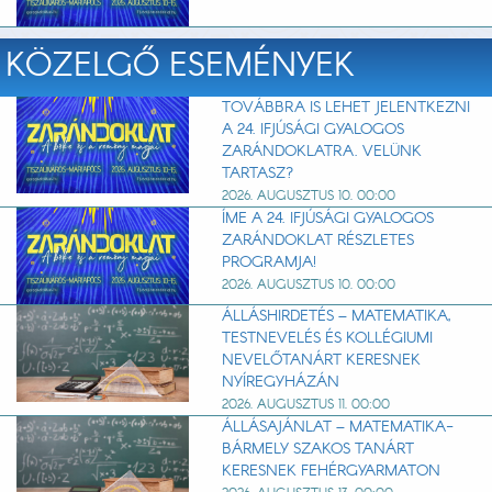
KÖZELGŐ ESEMÉNYEK
TOVÁBBRA IS LEHET JELENTKEZNI
A 24. IFJÚSÁGI GYALOGOS
ZARÁNDOKLATRA. VELÜNK
TARTASZ?
2026. AUGUSZTUS 10. 00:00
ÍME A 24. IFJÚSÁGI GYALOGOS
ZARÁNDOKLAT RÉSZLETES
PROGRAMJA!
2026. AUGUSZTUS 10. 00:00
ÁLLÁSHIRDETÉS – MATEMATIKA,
TESTNEVELÉS ÉS KOLLÉGIUMI
NEVELŐTANÁRT KERESNEK
NYÍREGYHÁZÁN
2026. AUGUSZTUS 11. 00:00
ÁLLÁSAJÁNLAT – MATEMATIKA-
BÁRMELY SZAKOS TANÁRT
KERESNEK FEHÉRGYARMATON