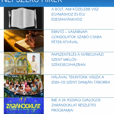
NÉPSZERŰ HÍREK
A BÖJT, AMI KÖZELEBB VISZ
EGYMÁSHOZ ÉS ÉGI
ÉDESANYÁNKHOZ
ÉRINTŐ – VASÁRNAPI
GONDOLATOK SZABÓ CSABA
PÉTER ATYÁVAL
PAPSZENTELÉS A NYÍREGYHÁZI
SZENT MIKLÓS-
SZÉKESEGYHÁZBAN
HÁLÁVAL TEKINTÜNK VISSZA A
2026-OS SZENT DAMJÁN TÁBORRA
ÍME A 24. IFJÚSÁGI GYALOGOS
ZARÁNDOKLAT RÉSZLETES
PROGRAMJA!