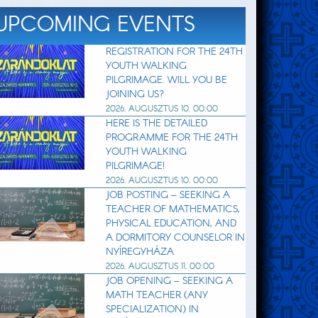
UPCOMING EVENTS
REGISTRATION FOR THE 24TH
YOUTH WALKING
PILGRIMAGE. WILL YOU BE
JOINING US?
2026. AUGUSZTUS 10. 00:00
HERE IS THE DETAILED
PROGRAMME FOR THE 24TH
YOUTH WALKING
PILGRIMAGE!
2026. AUGUSZTUS 10. 00:00
JOB POSTING – SEEKING A
TEACHER OF MATHEMATICS,
PHYSICAL EDUCATION, AND
A DORMITORY COUNSELOR IN
NYÍREGYHÁZA
2026. AUGUSZTUS 11. 00:00
JOB OPENING – SEEKING A
MATH TEACHER (ANY
SPECIALIZATION) IN