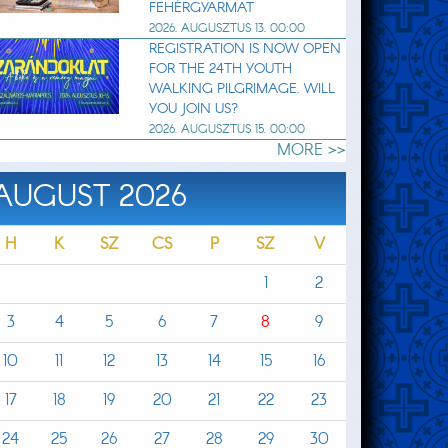
FEHÉRGYARMAT
2026. AUGUSZTUS 13. 00:00
REGISTRATION IS NOW OPEN
FOR THE 24TH YOUTH
WALKING PILGRIMAGE. WILL
YOU JOIN US?
2026. AUGUSZTUS 15. 00:00
MORE >>
AUGUST 2026
H
K
SZ
CS
P
SZ
V
1
2
3
4
5
6
7
8
9
10
11
12
13
14
15
16
17
18
19
20
21
22
23
24
25
26
27
28
29
30