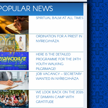
POPULAR NEWS
SPIRITUAL BALM AT ALL TIMES
ORDINATION FOR A PRIEST IN
NYÍREGYHÁZA
HERE IS THE DETAILED
PROGRAMME FOR THE 24TH
YOUTH WALKING
PILGRIMAGE!
JOB VACANCY – SECRETARY
WANTED IN NYÍREGYHÁZA
WE LOOK BACK ON THE 2026
ST DAMIAN CAMP WITH
GRATITUDE