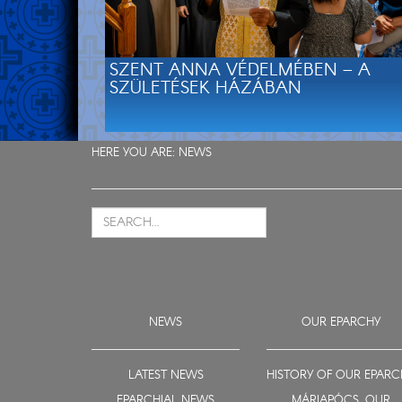
SZENT ANNA VÉDELMÉBEN – A
SZÜLETÉSEK HÁZÁBAN
HERE YOU ARE:
NEWS
NEWS
OUR EPARCHY
LATEST NEWS
HISTORY OF OUR EPARC
EPARCHIAL NEWS
MÁRIAPÓCS, OUR