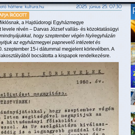
tó háttere: kultura.hu
2025. június 25. 07:30
NAPJA ÍRÓDOTT
s Miklósnak, a Hajdúdorogi Egyházmegye
evele révén – Darvas József vallás- és közoktatásügyi
mindnyájukkal, hogy szeptember végén Nyíregyházán
yitjuk az egyházmegyei papnevelő intézetet és
50. szeptember 15-i dátummal megjelent körlevélben. A
lakosztályából bocsátotta a kispapok rendelkezésre.