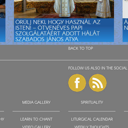
ÖRÜLJ NEKI, HOGY HASZNÁL AZ
Á
ISTEN! – ÖTVENÉVES PAPI
N
SZOLGÁLATÁÉRT ADOTT HÁLÁT
SZABADOS JÁNOS ATYA
MÁRIAPÓCSON
BACK TO TOP
FOLLOW US ALSO IN THE SOCIAL
MEDIA GALLERY
SPIRITUALITY
HY
LEARN TO CHANT
LITURGICAL CALENDAR
VIDEO GALLERY
WEEKLY THOUGHTS