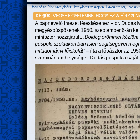
Forrás: Nyíregyházi Egyházmegye Levéltára, indexfo
KÉRJÜK, VEGYE FIGYELEMBE, HOGY EZ A HÍR 421 
A papnevelő intézet létesítéséhez – dr. Dudá
megyéspüspökének 1950. szeptember 6-án kelt l
miniszter hozzájárult.
„Boldog örömmel közlöm 
püspöki széklakomban Isten segítségével megn
hittudományi főiskolát”
– írta a főpásztor az 19
szeminárium helyiségeit Dudás püspök a saját 