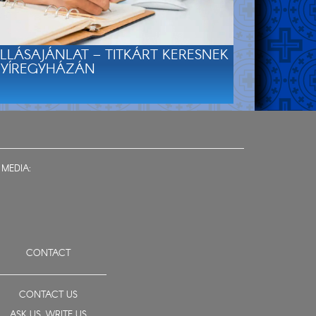
LLÁSAJÁNLAT – TITKÁRT KERESNEK
YÍREGYHÁZÁN
 MEDIA:
CONTACT
CONTACT US
ASK US, WRITE US