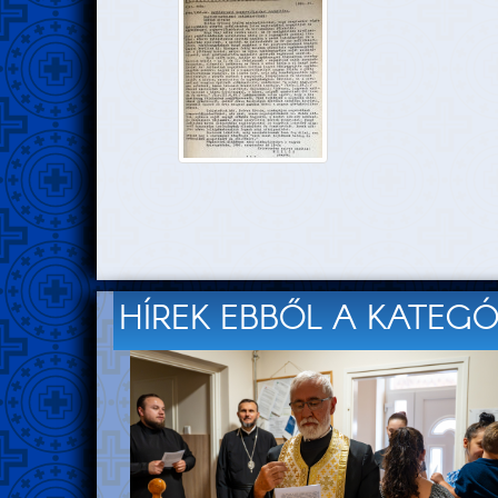
HÍREK EBBŐL A KATEG