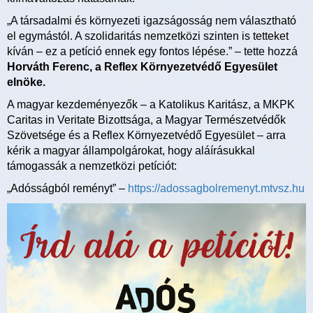
„A társadalmi és környezeti igazságosság nem választható
el egymástól. A szolidaritás nemzetközi szinten is tetteket
kíván – ez a petíció ennek egy fontos lépése.” – tette hozzá
Horváth Ferenc, a Reflex Környezetvédő Egyesület
elnöke.
A magyar kezdeményezők – a Katolikus Karitász, a MKPK
Caritas in Veritate Bizottsága, a Magyar Természetvédők
Szövetsége és a Reflex Környezetvédő Egyesület – arra
kérik a magyar állampolgárokat, hogy aláírásukkal
támogassák a nemzetközi petíciót:
„Adósságból reményt” –
https://adossagbolremenyt.mtvsz.hu