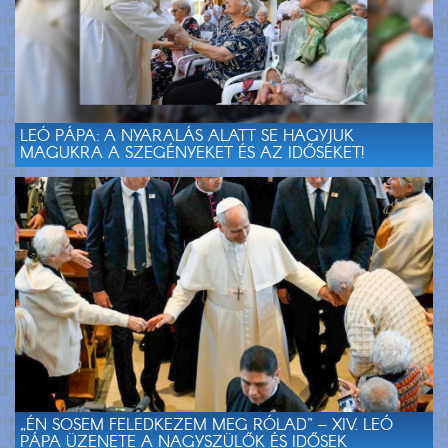
LEÓ PÁPA: A NYARALÁS ALATT SE HAGYJUK
MAGUKRA A SZEGÉNYEKET ÉS AZ IDŐSEKET!
„ÉN SOSEM FELEDKEZEM MEG RÓLAD” – XIV. LEÓ
PÁPA ÜZENETE A NAGYSZÜLŐK ÉS IDŐSEK