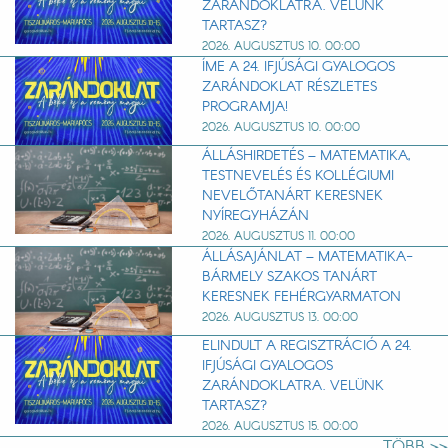
ZARÁNDOKLATRA. VELÜNK
TARTASZ?
2026. AUGUSZTUS 10. 00:00
ÍME A 24. IFJÚSÁGI GYALOGOS
ZARÁNDOKLAT RÉSZLETES
PROGRAMJA!
2026. AUGUSZTUS 10. 00:00
ÁLLÁSHIRDETÉS – MATEMATIKA,
TESTNEVELÉS ÉS KOLLÉGIUMI
NEVELŐTANÁRT KERESNEK
NYÍREGYHÁZÁN
2026. AUGUSZTUS 11. 00:00
ÁLLÁSAJÁNLAT – MATEMATIKA-
BÁRMELY SZAKOS TANÁRT
KERESNEK FEHÉRGYARMATON
2026. AUGUSZTUS 13. 00:00
ELINDULT A REGISZTRÁCIÓ A 24.
IFJÚSÁGI GYALOGOS
ZARÁNDOKLATRA. VELÜNK
TARTASZ?
2026. AUGUSZTUS 15. 00:00
TÖBB >>