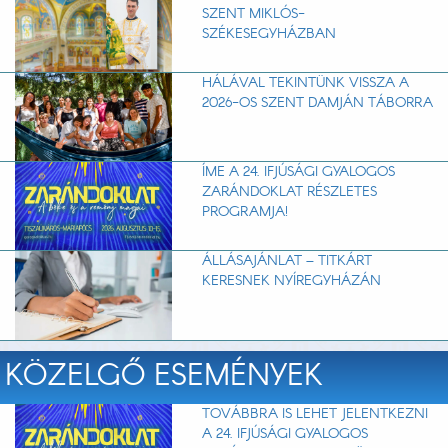
SZENT MIKLÓS-
SZÉKESEGYHÁZBAN
HÁLÁVAL TEKINTÜNK VISSZA A
2026-OS SZENT DAMJÁN TÁBORRA
ÍME A 24. IFJÚSÁGI GYALOGOS
ZARÁNDOKLAT RÉSZLETES
PROGRAMJA!
ÁLLÁSAJÁNLAT – TITKÁRT
KERESNEK NYÍREGYHÁZÁN
KÖZELGŐ ESEMÉNYEK
TOVÁBBRA IS LEHET JELENTKEZNI
A 24. IFJÚSÁGI GYALOGOS