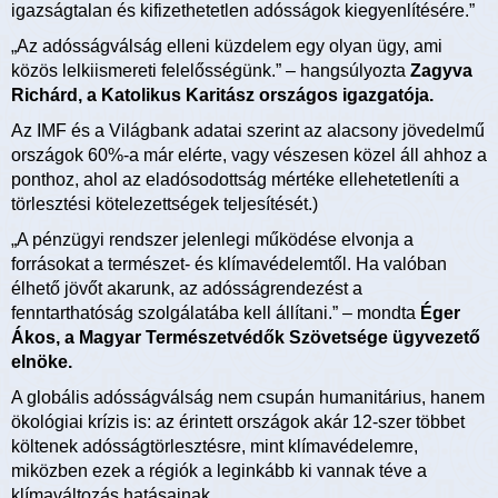
igazságtalan és kifizethetetlen adósságok kiegyenlítésére.”
„Az adósságválság elleni küzdelem egy olyan ügy, ami
közös lelkiismereti felelősségünk.” – hangsúlyozta
Zagyva
Richárd, a Katolikus Karitász országos igazgatója.
Az IMF és a Világbank adatai szerint az alacsony jövedelmű
országok 60%-a már elérte, vagy vészesen közel áll ahhoz a
ponthoz, ahol az eladósodottság mértéke ellehetetleníti a
törlesztési kötelezettségek teljesítését.)
„A pénzügyi rendszer jelenlegi működése elvonja a
forrásokat a természet- és klímavédelemtől. Ha valóban
élhető jövőt akarunk, az adósságrendezést a
fenntarthatóság szolgálatába kell állítani.” – mondta
Éger
Ákos, a Magyar Természetvédők Szövetsége ügyvezető
elnöke.
A globális adósságválság nem csupán humanitárius, hanem
ökológiai krízis is: az érintett országok akár 12-szer többet
költenek adósságtörlesztésre, mint klímavédelemre,
miközben ezek a régiók a leginkább ki vannak téve a
klímaváltozás hatásainak.