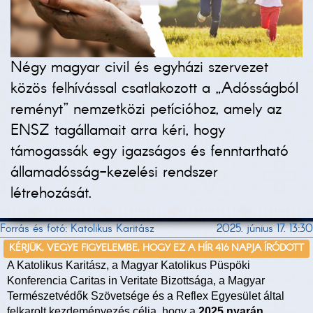
Négy magyar civil és egyházi szervezet
közös felhívással csatlakozott a „Adósságból
reményt” nemzetközi petícióhoz, amely az
ENSZ tagállamait arra kéri, hogy
támogassák egy igazságos és fenntartható
államadósság-kezelési rendszer
létrehozását.
Forrás és fotó: Katolikus Karitász
2025. június 17. 13:30
KÉRJÜK, VEGYE FIGYELEMBE, HOGY EZ A HÍR 416 NAPJA ÍRÓDOTT
A Katolikus Karitász, a Magyar Katolikus Püspöki
Konferencia Caritas in Veritate Bizottsága, a Magyar
Természetvédők Szövetsége és a Reflex Egyesület által
felkarolt kezdeményezés célja, hogy a
2025 nyarán,