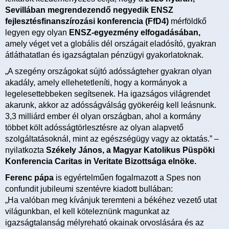
Sevillában megrendezendő negyedik ENSZ
fejlesztésfinanszírozási konferencia (FfD4)
mérföldkő
legyen egy olyan
ENSZ-egyezmény elfogadásában,
amely véget vet a globális dél országait eladósító, gyakran
átláthatatlan és igazságtalan pénzügyi gyakorlatoknak.
„A szegény országokat sújtó adósságteher gyakran olyan
akadály, amely ellehetetleníti, hogy a kormányok a
legelesettebbeken segítsenek. Ha igazságos világrendet
akarunk, akkor az adósságválság gyökeréig kell leásnunk.
3,3 milliárd ember él olyan országban, ahol a kormány
többet költ adósságtörlesztésre az olyan alapvető
szolgáltatásoknál, mint az egészségügy vagy az oktatás.” –
nyilatkozta
Székely János, a Magyar Katolikus Püspöki
Konferencia Caritas in Veritate Bizottsága elnöke.
Ferenc pápa
is egyértelműen fogalmazott a Spes non
confundit jubileumi szentévre kiadott bullában:
„Ha valóban meg kívánjuk teremteni a békéhez vezető utat
világunkban, el kell köteleznünk magunkat az
igazságtalanság mélyreható okainak orvoslására és az