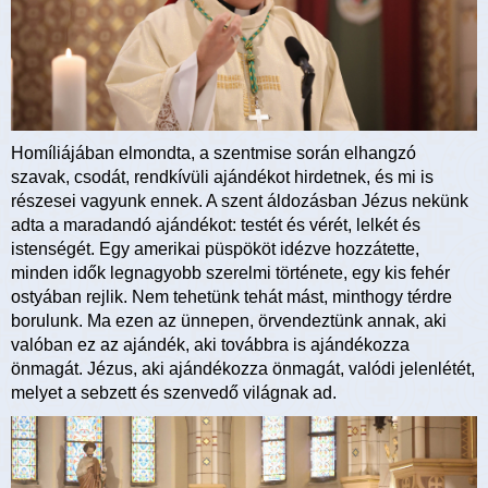
Homíliájában elmondta, a szentmise során elhangzó
szavak, csodát, rendkívüli ajándékot hirdetnek, és mi is
részesei vagyunk ennek. A szent áldozásban Jézus nekünk
adta a maradandó ajándékot: testét és vérét, lelkét és
istenségét. Egy amerikai püspököt idézve hozzátette,
minden idők legnagyobb szerelmi története, egy kis fehér
ostyában rejlik. Nem tehetünk tehát mást, minthogy térdre
borulunk. Ma ezen az ünnepen, örvendeztünk annak, aki
valóban ez az ajándék, aki továbbra is ajándékozza
önmagát. Jézus, aki ajándékozza önmagát, valódi jelenlétét,
melyet a sebzett és szenvedő világnak ad.