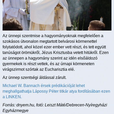
Az ünnepi szentmise a hagyományoknak megfelelően a
szokásos útvonalon megtartott belvárosi körmenettel
folytatódott, ahol közel ezer ember vett részt, és tett együtt
tanúságot örömükről, Jézus Krisztusba vetett hitükről. Ezen
az ünnepen a hagyomány szerint az idén elsőáldozó
gyermekek is részt vettek, és az úrnapi körmeneten
virágszirmot szórtak az Eucharisztia elé.
Az ünnep szentségi áldással zárult.
Michael W. Bannach érsek prédikációját lehet
meghallgathatja Lápossy Péter titkár atya fordításában ezen
a LINKEN.
Forrás: dnyem.hu, fotó: Leiszt Máté/Debrecen-Nyíregyházi
Egyházmegye