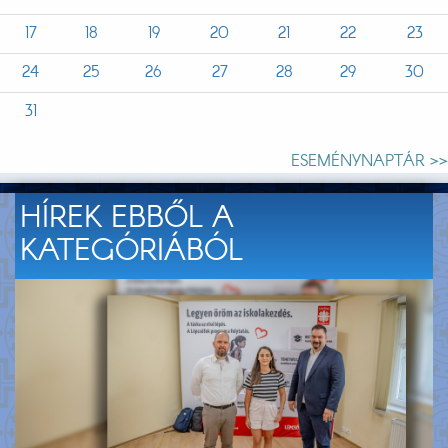
17
18
19
20
21
22
23
24
25
26
27
28
29
30
31
ESEMÉNYNAPTÁR >>
HÍREK EBBŐL A
KATEGÓRIÁBÓL