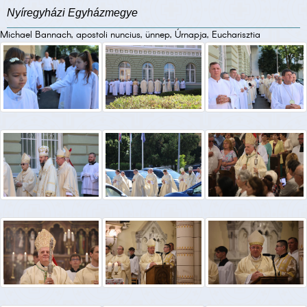
Nyíregyházi Egyházmegye
Michael Bannach, apostoli nuncius, ünnep, Úrnapja, Eucharisztia