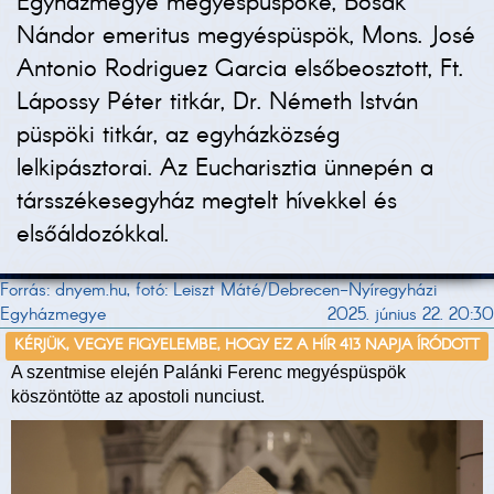
Egyházmegye megyéspüspöke, Bosák
Nándor emeritus megyéspüspök, Mons. José
Antonio Rodriguez Garcia elsőbeosztott, Ft.
Lápossy Péter titkár, Dr. Németh István
püspöki titkár, az egyházközség
lelkipásztorai. Az Eucharisztia ünnepén a
társszékesegyház megtelt hívekkel és
elsőáldozókkal.
Forrás: dnyem.hu, fotó: Leiszt Máté/Debrecen-Nyíregyházi
Egyházmegye
2025. június 22. 20:30
KÉRJÜK, VEGYE FIGYELEMBE, HOGY EZ A HÍR 413 NAPJA ÍRÓDOTT
A szentmise elején Palánki Ferenc megyéspüspök
köszöntötte az apostoli nunciust.