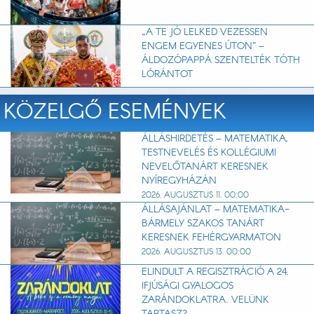
„A TE JÓ LELKED VEZESSEN
ENGEM EGYENES ÚTON” –
ÁLDOZÓPAPPÁ SZENTELTÉK TÓTH
LÓRÁNTOT
KÖZELGŐ ESEMÉNYEK
ÁLLÁSHIRDETÉS – MATEMATIKA,
TESTNEVELÉS ÉS KOLLÉGIUMI
NEVELŐTANÁRT KERESNEK
NYÍREGYHÁZÁN
2026. AUGUSZTUS 11. 00:00
ÁLLÁSAJÁNLAT – MATEMATIKA-
BÁRMELY SZAKOS TANÁRT
KERESNEK FEHÉRGYARMATON
2026. AUGUSZTUS 13. 00:00
ELINDULT A REGISZTRÁCIÓ A 24.
IFJÚSÁGI GYALOGOS
ZARÁNDOKLATRA. VELÜNK
TARTASZ?