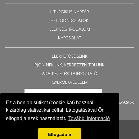
LITURGIKUS NAPTÁR
HETI GONDOLATOK
LELKISÉGI IRODALOM
KAPCSOLAT
ELÉRHETŐSÉGEINK
ÍRJON NEKÜNK, KÉRDEZZEN TŐLÜNK!
ADATKEZELÉSI TÁJÉKOZTATÓ
GYERMEKVÉDELEM
BERUHÁZÁSOK
Ez a honlap sütiket (cookie-kat) használ,
kizárólag statisztikai céllal. Látogatásával Ön
elfogadja ezek használatát.
További információ
© 2015-2026 Nyíregyházi Egyházmegye
Impresszum
Elfogadom