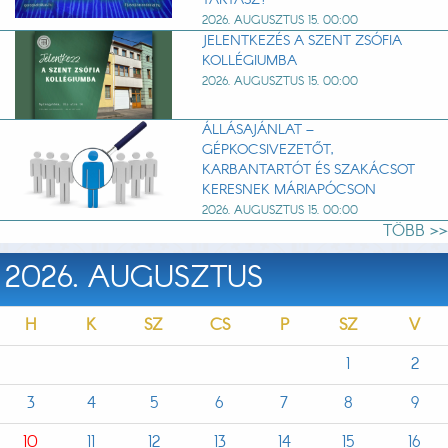
2026. AUGUSZTUS 15. 00:00
JELENTKEZÉS A SZENT ZSÓFIA
KOLLÉGIUMBA
2026. AUGUSZTUS 15. 00:00
ÁLLÁSAJÁNLAT –
GÉPKOCSIVEZETŐT,
KARBANTARTÓT ÉS SZAKÁCSOT
KERESNEK MÁRIAPÓCSON
2026. AUGUSZTUS 15. 00:00
TÖBB >>
2026. AUGUSZTUS
H
K
SZ
CS
P
SZ
V
1
2
3
4
5
6
7
8
9
10
11
12
13
14
15
16