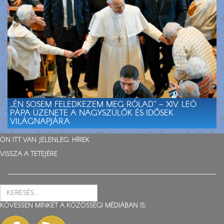
„ÉN SOSEM FELEDKEZEM MEG RÓLAD” – XIV. LEÓ
PÁPA ÜZENETE A NAGYSZÜLŐK ÉS IDŐSEK
VILÁGNAPJÁRA
ÖN ITT VAN JELENLEG:
HÍREK
VISSZA A TETEJÉRE
KÖVESSEN MINKET A KÖZÖSSÉGI MÉDIÁBAN IS: