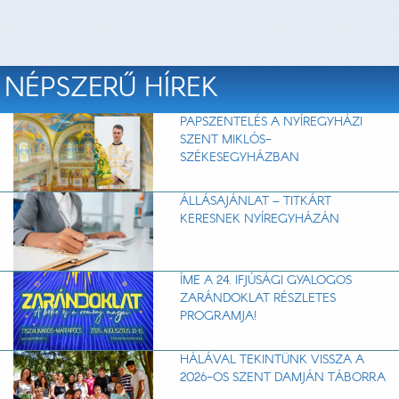
NÉPSZERŰ HÍREK
PAPSZENTELÉS A NYÍREGYHÁZI
SZENT MIKLÓS-
SZÉKESEGYHÁZBAN
ÁLLÁSAJÁNLAT – TITKÁRT
KERESNEK NYÍREGYHÁZÁN
ÍME A 24. IFJÚSÁGI GYALOGOS
ZARÁNDOKLAT RÉSZLETES
PROGRAMJA!
HÁLÁVAL TEKINTÜNK VISSZA A
2026-OS SZENT DAMJÁN TÁBORRA