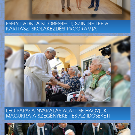
ESÉLYT ADNI A KITÖRÉSRE: ÚJ SZINTRE LÉP A
KARITÁSZ ISKOLAKEZDÉSI PROGRAMJA
LEÓ PÁPA: A NYARALÁS ALATT SE HAGYJUK
MAGUKRA A SZEGÉNYEKET ÉS AZ IDŐSEKET!