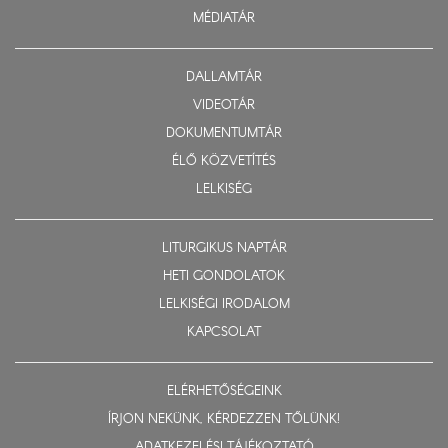
MÉDIATÁR
DALLAMTÁR
VIDEOTÁR
DOKUMENTUMTÁR
ÉLŐ KÖZVETÍTÉS
LELKISÉG
LITURGIKUS NAPTÁR
HETI GONDOLATOK
LELKISÉGI IRODALOM
KAPCSOLAT
ELÉRHETŐSÉGEINK
ÍRJON NEKÜNK, KÉRDEZZEN TŐLÜNK!
ADATKEZELÉSI TÁJÉKOZTATÓ