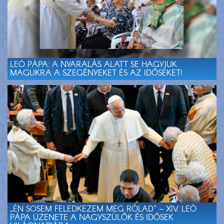
LEÓ PÁPA: A NYARALÁS ALATT SE HAGYJUK
MAGUKRA A SZEGÉNYEKET ÉS AZ IDŐSEKET!
„ÉN SOSEM FELEDKEZEM MEG RÓLAD” – XIV. LEÓ
PÁPA ÜZENETE A NAGYSZÜLŐK ÉS IDŐSEK