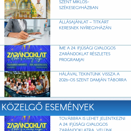
SZENT MIKLÓS-
SZÉKESEGYHÁZBAN
ÁLLÁSAJÁNLAT – TITKÁRT
KERESNEK NYÍREGYHÁZÁN
ÍME A 24. IFJÚSÁGI GYALOGOS
ZARÁNDOKLAT RÉSZLETES
PROGRAMJA!
HÁLÁVAL TEKINTÜNK VISSZA A
2026-OS SZENT DAMJÁN TÁBORRA
KÖZELGŐ ESEMÉNYEK
TOVÁBBRA IS LEHET JELENTKEZNI
A 24. IFJÚSÁGI GYALOGOS
ZARÁNDOKLATRA. VELÜNK