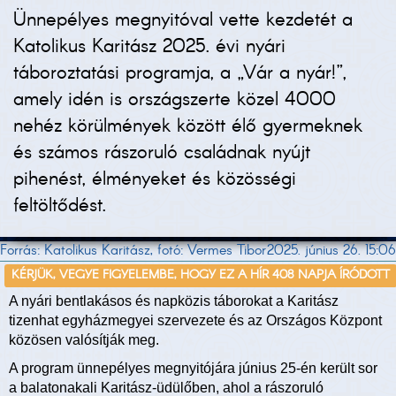
Ünnepélyes megnyitóval vette kezdetét a
Katolikus Karitász 2025. évi nyári
táboroztatási programja, a „Vár a nyár!”,
amely idén is országszerte közel 4000
nehéz körülmények között élő gyermeknek
és számos rászoruló családnak nyújt
pihenést, élményeket és közösségi
feltöltődést.
Forrás: Katolikus Karitász, fotó: Vermes Tibor
2025. június 26. 15:06
KÉRJÜK, VEGYE FIGYELEMBE, HOGY EZ A HÍR 408 NAPJA ÍRÓDOTT
A nyári bentlakásos és napközis táborokat a Karitász
tizenhat egyházmegyei szervezete és az Országos Központ
közösen valósítják meg.
A program ünnepélyes megnyitójára június 25-én került sor
a balatonakali Karitász-üdülőben, ahol a rászoruló