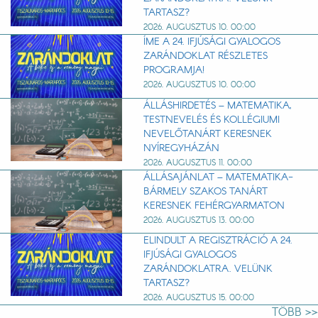
TARTASZ?
2026. AUGUSZTUS 10. 00:00
ÍME A 24. IFJÚSÁGI GYALOGOS
ZARÁNDOKLAT RÉSZLETES
PROGRAMJA!
2026. AUGUSZTUS 10. 00:00
ÁLLÁSHIRDETÉS – MATEMATIKA,
TESTNEVELÉS ÉS KOLLÉGIUMI
NEVELŐTANÁRT KERESNEK
NYÍREGYHÁZÁN
2026. AUGUSZTUS 11. 00:00
ÁLLÁSAJÁNLAT – MATEMATIKA-
BÁRMELY SZAKOS TANÁRT
KERESNEK FEHÉRGYARMATON
2026. AUGUSZTUS 13. 00:00
ELINDULT A REGISZTRÁCIÓ A 24.
IFJÚSÁGI GYALOGOS
ZARÁNDOKLATRA. VELÜNK
TARTASZ?
2026. AUGUSZTUS 15. 00:00
TÖBB >>