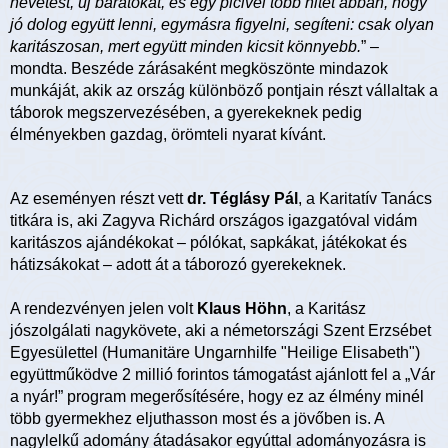
nevetést, új barátokat, és egy picivel több hitet abban, hogy
jó dolog együtt lenni, egymásra figyelni, segíteni: csak olyan
karitászosan, mert együtt minden kicsit könnyebb.
” –
mondta. Beszéde zárásaként megköszönte mindazok
munkáját, akik az ország különböző pontjain részt vállaltak a
táborok megszervezésében, a gyerekeknek pedig
élményekben gazdag, örömteli nyarat kívánt.
Az eseményen részt vett
dr. Téglásy Pál
, a Karitatív Tanács
titkára is, aki Zagyva Richárd országos igazgatóval vidám
karitászos ajándékokat – pólókat, sapkákat, játékokat és
hátizsákokat – adott át a táborozó gyerekeknek.
A rendezvényen jelen volt
Klaus Höhn
, a Karitász
jószolgálati nagykövete, aki a németországi Szent Erzsébet
Egyesülettel (Humanitäre Ungarnhilfe "Heilige Elisabeth")
együttműködve 2 millió forintos támogatást ajánlott fel a „Vár
a nyár!” program megerősítésére, hogy ez az élmény minél
több gyermekhez eljuthasson most és a jövőben is. A
nagylelkű adomány átadásakor egyúttal adományozásra is