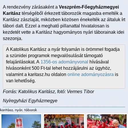
A rendezvény zárásaként a
Veszprém-Főegyházmegyei
Karitász
térségéből érkezett táborozók magasba emelték a
Karitász zászlaját, miközben közösen énekelték az általuk írt
tábori dalt. Ezzel a megható pillanattal hivatalosan is
kezdetét vette a Karitász hagyományos nyári táborainak idei
szezonja.
A Katolikus Karitász a nyár folyamán is örömmel fogadja
a szünidei programok megvalósulását támogató
felajánlásokat. A
1356-os adományvonal
hívásával
hívásonként 500 Ft-tal lehet hozzájárulni az ügyhöz,
valamint a karitasz.hu oldalon
online adományozásra
is
van lehetőség.
Forrás: Katolikus Karitász, fotó: Vermes Tibor
Nyíregyházi Egyházmegye
karitász, nyár, táborok