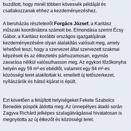
buzdított, hogy minél többen kövessék példáját és
csatlakozzanak ehhez a kezdeményezéshez.
A beruházás részleteiről
Forgács József
, a Karitász
műszaki koordinátora számolt be. Elmondása szerint Écsy
Gábor, a Karitász korábbi országos igazgatójának
kezdeményezésére olyan átalakítás valósult meg, amely
lehetővé teszi, hogy a szervezet által szervezett szakmai
képzések és az étkeztetés párhuzamosan, egymás
zavarása nélkül valósulhasson meg. Az egykori főzőkonyha
helyén egy 59 m²-es ebédlőt, valamint egy 84 m²-es
közösségi teret alakítottak ki, emellett új tetőszerkezet,
nyílászárók és hátsó kijárat is épült.
Ezt követően a felújított helyiségeket Fekete Szabolcs
Benedek püspök áldotta meg. Az ünnepélyes átadó során
Zagyva Richárd jelképes szalagátvágással hivatalosan is
megnyitotta az új étkezőt és közösségi teret.