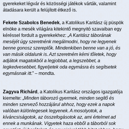
gyerekeket légvár és közösségi játékok várták, valamint
átadásara került a felújított étkező is.
Fekete Szabolcs Benedek
, a Katolikus Karitász új püspök
elnöke a mesék világára kitekintő megnyitó szavaiban egy
kéréssel fordult a gyerekekhez: „
A Karitász táborának
meséjét úgy szeretnénk megálmodni, hogy ne legyenek
benne gonosz szereplők. Mindenkiben benne van a jó, és
van másik oldalunk is. Azt szeretném kérni tőletek, hogy
adjátok magatokból a legjobbat, a legszebbet, a
legkedvesebbet, figyeljetek oda egymásra és segítsetek
egymásnak itt
.” – mondta.
Zagyva Richárd
, a Katolikus Karitász országos igazgatója
kiemelte: „
Minden táborozó gyermek, minden segítő és
minden szervező hozzájárul ahhoz, hogy ezek a napok
valóban különlegesek legyenek. A mosolyotok, a
kíváncsiságotok, az összefogásotok az, ami értelmet ad
ennek a munkának. Vigyetek haza ebből a táborból sok