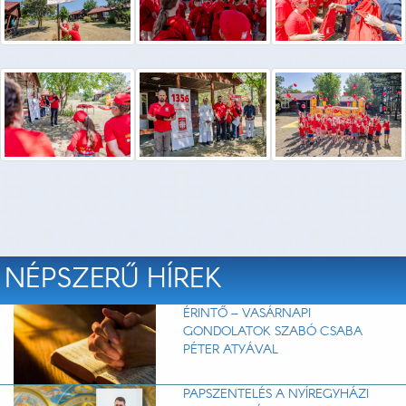
NÉPSZERŰ HÍREK
ÉRINTŐ – VASÁRNAPI
GONDOLATOK SZABÓ CSABA
PÉTER ATYÁVAL
PAPSZENTELÉS A NYÍREGYHÁZI