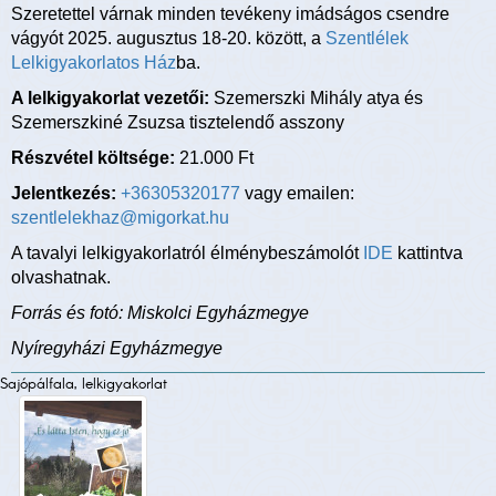
Szeretettel várnak minden tevékeny imádságos csendre
vágyót 2025. augusztus 18-20. között, a
Szentlélek
Lelkigyakorlatos Ház
ba.
A lelkigyakorlat vezetői:
Szemerszki Mihály atya és
Szemerszkiné Zsuzsa tisztelendő asszony
Részvétel költsége:
21.000 Ft
Jelentkezés:
+36305320177
vagy emailen:
szentlelekhaz@migorkat.hu
A tavalyi lelkigyakorlatról élménybeszámolót
IDE
kattintva
olvashatnak.
Forrás és fotó: Miskolci Egyházmegye
Nyíregyházi Egyházmegye
Sajópálfala, lelkigyakorlat