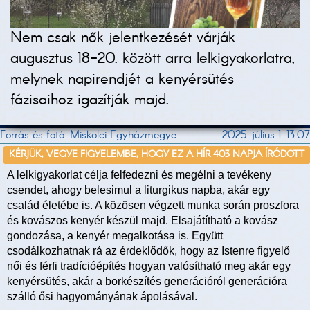
Nem csak nők jelentkezését várják
augusztus 18-20. között arra lelkigyakorlatra,
melynek napirendjét a kenyérsütés
fázisaihoz igazítják majd.
Forrás és fotó: Miskolci Egyházmegye
2025. július 1. 13:07
KÉRJÜK, VEGYE FIGYELEMBE, HOGY EZ A HÍR 403 NAPJA ÍRÓDOTT
A lelkigyakorlat célja felfedezni és megélni a tevékeny
csendet, ahogy belesimul a liturgikus napba, akár egy
család életébe is. A közösen végzett munka során proszfora
és kovászos kenyér készül majd. Elsajátítható a kovász
gondozása, a kenyér megalkotása is. Együtt
csodálkozhatnak rá az érdeklődők, hogy az Istenre figyelő
női és férfi tradícióépítés hogyan valósítható meg akár egy
kenyérsütés, akár a borkészítés generációról generációra
szálló ősi hagyományának ápolásával.