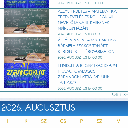
2026. AUGUSZTUS 10. 00:00
ÁLLÁSHIRDETÉS – MATEMATIKA,
TESTNEVELÉS ÉS KOLLÉGIUMI
NEVELŐTANÁRT KERESNEK
NYÍREGYHÁZÁN
2026. AUGUSZTUS 11. 00:00
ÁLLÁSAJÁNLAT – MATEMATIKA-
BÁRMELY SZAKOS TANÁRT
KERESNEK FEHÉRGYARMATON
2026. AUGUSZTUS 13. 00:00
ELINDULT A REGISZTRÁCIÓ A 24.
IFJÚSÁGI GYALOGOS
ZARÁNDOKLATRA. VELÜNK
TARTASZ?
2026. AUGUSZTUS 15. 00:00
TÖBB >>
2026. AUGUSZTUS
H
K
SZ
CS
P
SZ
V