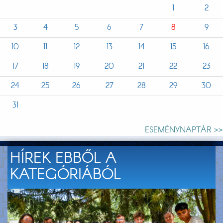
1
2
3
4
5
6
7
8
9
10
11
12
13
14
15
16
17
18
19
20
21
22
23
24
25
26
27
28
29
30
31
ESEMÉNYNAPTÁR >>
HÍREK EBBŐL A
KATEGÓRIÁBÓL