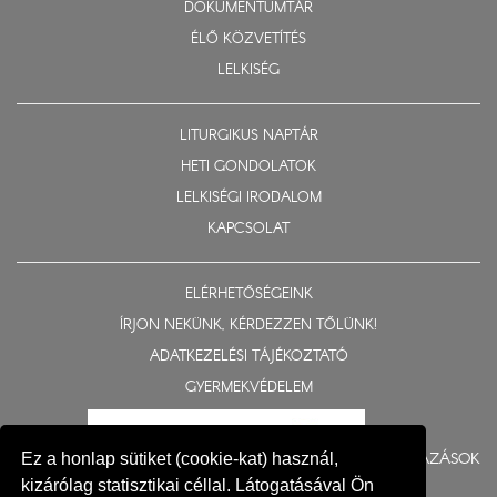
DOKUMENTUMTÁR
ÉLŐ KÖZVETÍTÉS
LELKISÉG
LITURGIKUS NAPTÁR
HETI GONDOLATOK
LELKISÉGI IRODALOM
KAPCSOLAT
ELÉRHETŐSÉGEINK
ÍRJON NEKÜNK, KÉRDEZZEN TŐLÜNK!
ADATKEZELÉSI TÁJÉKOZTATÓ
GYERMEKVÉDELEM
BERUHÁZÁSOK
Ez a honlap sütiket (cookie-kat) használ,
kizárólag statisztikai céllal. Látogatásával Ön