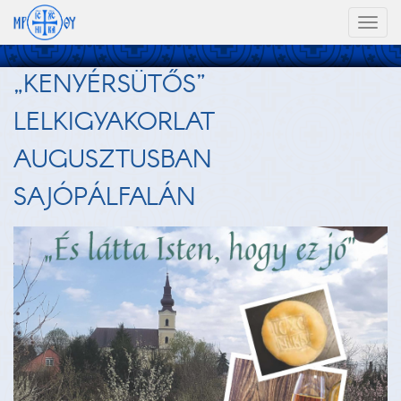
Toggl
naviga
„KENYÉRSÜTŐS”
LELKIGYAKORLAT
AUGUSZTUSBAN
SAJÓPÁLFALÁN