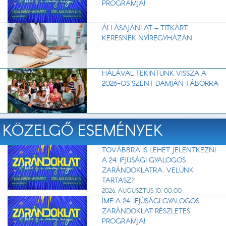
PROGRAMJA!
ÁLLÁSAJÁNLAT – TITKÁRT
KERESNEK NYÍREGYHÁZÁN
HÁLÁVAL TEKINTÜNK VISSZA A
2026-OS SZENT DAMJÁN TÁBORRA
KÖZELGŐ ESEMÉNYEK
TOVÁBBRA IS LEHET JELENTKEZNI
A 24. IFJÚSÁGI GYALOGOS
ZARÁNDOKLATRA. VELÜNK
TARTASZ?
2026. AUGUSZTUS 10. 00:00
ÍME A 24. IFJÚSÁGI GYALOGOS
ZARÁNDOKLAT RÉSZLETES
PROGRAMJA!