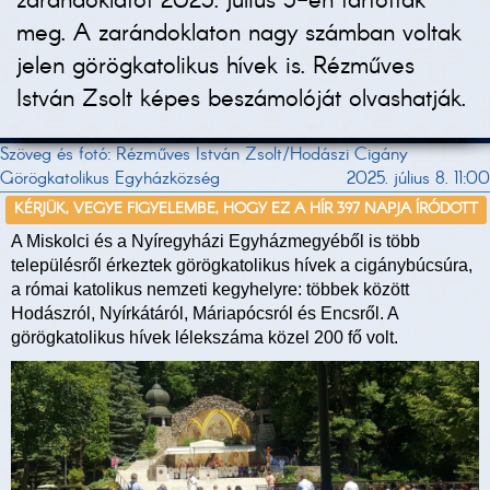
zarándoklatot 2025. július 5-én tartották
meg. A zarándoklaton nagy számban voltak
jelen görögkatolikus hívek is. Rézműves
István Zsolt képes beszámolóját olvashatják.
Szöveg és fotó: Rézműves István Zsolt/Hodászi Cigány
Görögkatolikus Egyházközség
2025. július 8. 11:00
KÉRJÜK, VEGYE FIGYELEMBE, HOGY EZ A HÍR 397 NAPJA ÍRÓDOTT
A Miskolci és a Nyíregyházi Egyházmegyéből is több
településről érkeztek görögkatolikus hívek a cigánybúcsúra,
a római katolikus nemzeti kegyhelyre: többek között
Hodászról, Nyírkátáról, Máriapócsról és Encsről. A
görögkatolikus hívek lélekszáma közel 200 fő volt.