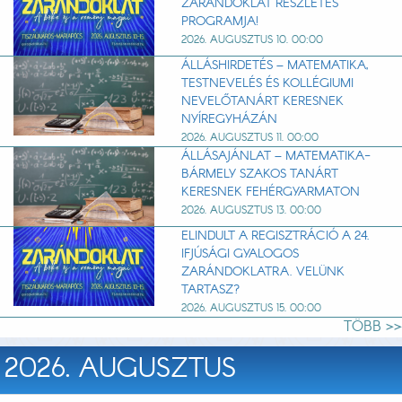
ZARÁNDOKLAT RÉSZLETES
PROGRAMJA!
2026. AUGUSZTUS 10. 00:00
ÁLLÁSHIRDETÉS – MATEMATIKA,
TESTNEVELÉS ÉS KOLLÉGIUMI
NEVELŐTANÁRT KERESNEK
NYÍREGYHÁZÁN
2026. AUGUSZTUS 11. 00:00
ÁLLÁSAJÁNLAT – MATEMATIKA-
BÁRMELY SZAKOS TANÁRT
KERESNEK FEHÉRGYARMATON
2026. AUGUSZTUS 13. 00:00
ELINDULT A REGISZTRÁCIÓ A 24.
IFJÚSÁGI GYALOGOS
ZARÁNDOKLATRA. VELÜNK
TARTASZ?
2026. AUGUSZTUS 15. 00:00
TÖBB >>
2026. AUGUSZTUS