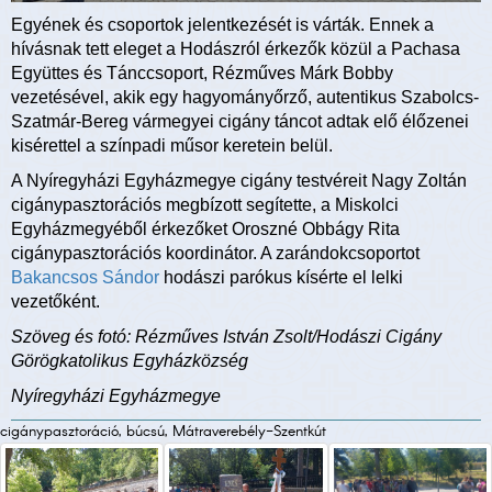
Egyének és csoportok jelentkezését is várták. Ennek a
hívásnak tett eleget a Hodászról érkezők közül a Pachasa
Együttes és Tánccsoport, Rézműves Márk Bobby
vezetésével, akik egy hagyományőrző, autentikus Szabolcs-
Szatmár-Bereg vármegyei cigány táncot adtak elő élőzenei
kisérettel a színpadi műsor keretein belül.
A Nyíregyházi Egyházmegye cigány testvéreit Nagy Zoltán
cigánypasztorációs megbízott segítette, a Miskolci
Egyházmegyéből érkezőket Oroszné Obbágy Rita
cigánypasztorációs koordinátor. A zarándokcsoportot
Bakancsos Sándor
hodászi parókus kísérte el lelki
vezetőként.
Szöveg és fotó: Rézműves István Zsolt/Hodászi Cigány
Görögkatolikus Egyházközség
Nyíregyházi Egyházmegye
cigánypasztoráció, búcsú, Mátraverebély-Szentkút