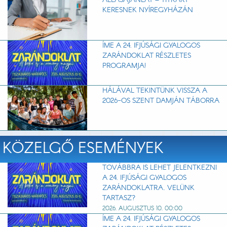
ÁLLÁSAJÁNLAT – TITKÁRT
KERESNEK NYÍREGYHÁZÁN
ÍME A 24. IFJÚSÁGI GYALOGOS
ZARÁNDOKLAT RÉSZLETES
PROGRAMJA!
HÁLÁVAL TEKINTÜNK VISSZA A
2026-OS SZENT DAMJÁN TÁBORRA
KÖZELGŐ ESEMÉNYEK
TOVÁBBRA IS LEHET JELENTKEZNI
A 24. IFJÚSÁGI GYALOGOS
ZARÁNDOKLATRA. VELÜNK
TARTASZ?
2026. AUGUSZTUS 10. 00:00
ÍME A 24. IFJÚSÁGI GYALOGOS