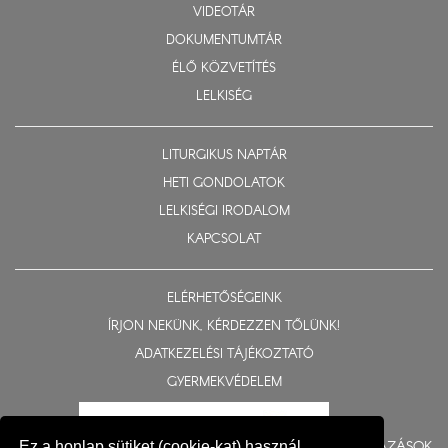
VIDEOTÁR
DOKUMENTUMTÁR
ÉLŐ KÖZVETÍTÉS
LELKISÉG
LITURGIKUS NAPTÁR
HETI GONDOLATOK
LELKISÉGI IRODALOM
KAPCSOLAT
ELÉRHETŐSÉGEINK
ÍRJON NEKÜNK, KÉRDEZZEN TŐLÜNK!
ADATKEZELÉSI TÁJÉKOZTATÓ
GYERMEKVÉDELEM
BERUHÁZÁSOK
Ez a honlap sütiket (cookie-kat) használ,