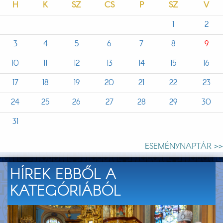
H
K
SZ
CS
P
SZ
V
1
2
3
4
5
6
7
8
9
10
11
12
13
14
15
16
17
18
19
20
21
22
23
24
25
26
27
28
29
30
31
ESEMÉNYNAPTÁR >>
HÍREK EBBŐL A
KATEGÓRIÁBÓL