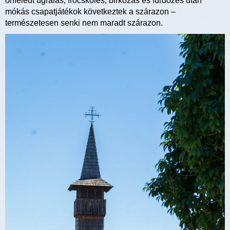
önfeledt ugrálás, fröcskölés, birkózás és fürdőzés után
mókás csapatjátékok következtek a szárazon –
természetesen senki nem maradt szárazon.