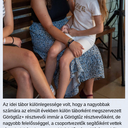
Az idei tábor különlegessége volt, hogy a nagyobbak
számára az elmúlt években külön táborként megszervezett
Görögtűz+ résztvevői immár a Görögtűz résztvevőiként, de
nagyobb felelősséggel, a csoportvezetők segítőiként vettek