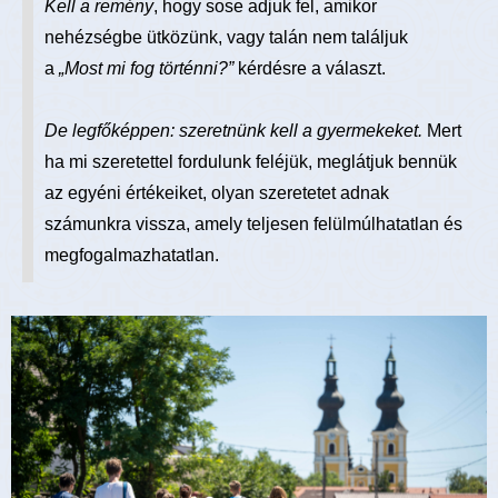
Kell a remény
, hogy sose adjuk fel, amikor
nehézségbe ütközünk, vagy talán nem találjuk
a
„Most mi fog történni?”
kérdésre a választ.
De legfőképpen: szeretnünk kell a gyermekeket.
Mert
ha mi szeretettel fordulunk feléjük, meglátjuk bennük
az egyéni értékeiket, olyan szeretetet adnak
számunkra vissza, amely teljesen felülmúlhatatlan és
megfogalmazhatatlan.