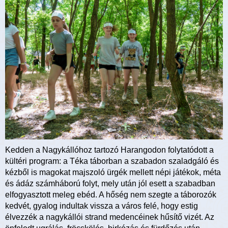
Kedden a Nagykállóhoz tartozó Harangodon folytatódott a
kültéri program: a Téka táborban a szabadon szaladgáló és
kézből is magokat majszoló ürgék mellett népi játékok, méta
és ádáz számháború folyt, mely után jól esett a szabadban
elfogyasztott meleg ebéd. A hőség nem szegte a táborozók
kedvét, gyalog indultak vissza a város felé, hogy estig
élvezzék a nagykállói strand medencéinek hűsítő vizét. Az