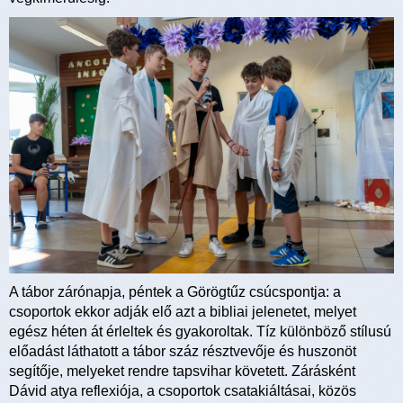
A tábor zárónapja, péntek a Görögtűz csúcspontja: a
csoportok ekkor adják elő azt a bibliai jelenetet, melyet
egész héten át érleltek és gyakoroltak. Tíz különböző stílusú
előadást láthatott a tábor száz résztvevője és huszonöt
segítője, melyeket rendre tapsvihar követett. Zárásként
Dávid atya reflexiója, a csoportok csatakiáltásai, közös