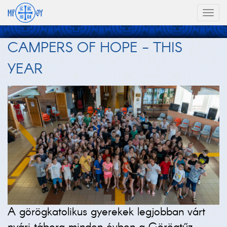
Toggl
naviga
CAMPERS OF HOPE - THIS
YEAR
A görögkatolikus gyerekek legjobban várt