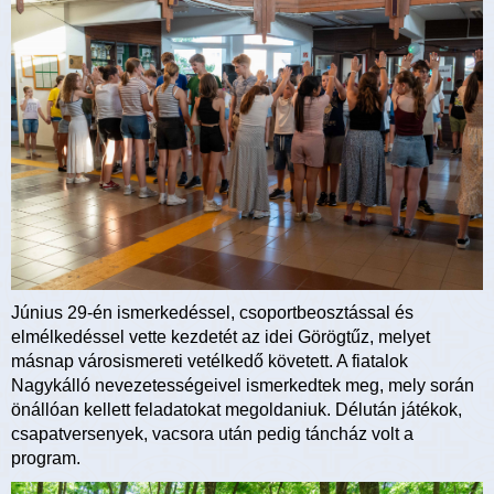
Június 29-én ismerkedéssel, csoportbeosztással és
elmélkedéssel vette kezdetét az idei Görögtűz, melyet
másnap városismereti vetélkedő követett. A fiatalok
Nagykálló nevezetességeivel ismerkedtek meg, mely során
önállóan kellett feladatokat megoldaniuk. Délután játékok,
csapatversenyek, vacsora után pedig táncház volt a
program.