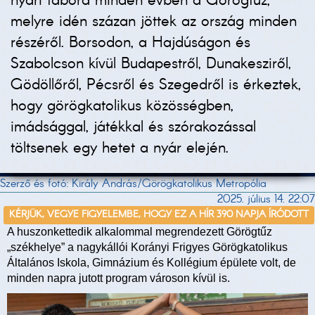
nyári tábora minden évben a Görögtűz,
melyre idén százan jöttek az ország minden
részéről. Borsodon, a Hajdúságon és
Szabolcson kívül Budapestről, Dunakesziről,
Gödöllőről, Pécsről és Szegedről is érkeztek,
hogy görögkatolikus közösségben,
imádsággal, játékkal és szórakozással
töltsenek egy hetet a nyár elején.
Szerző és fotó: Király András/Görögkatolikus Metropólia
2025. július 14. 22:07
KÉRJÜK, VEGYE FIGYELEMBE, HOGY EZ A HÍR 390 NAPJA ÍRÓDOTT
A huszonkettedik alkalommal megrendezett Görögtűz
„székhelye” a nagykállói Korányi Frigyes Görögkatolikus
Általános Iskola, Gimnázium és Kollégium épülete volt, de
minden napra jutott program városon kívül is.