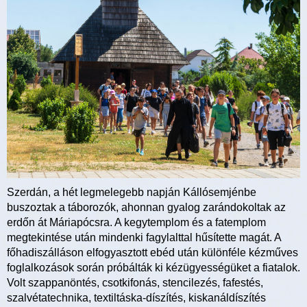
Szerdán, a hét legmelegebb napján Kállósemjénbe
buszoztak a táborozók, ahonnan gyalog zarándokoltak az
erdőn át Máriapócsra. A kegytemplom és a fatemplom
megtekintése után mindenki fagylalttal hűsítette magát. A
főhadiszálláson elfogyasztott ebéd után különféle kézműves
foglalkozások során próbálták ki kézügyességüket a fiatalok.
Volt szappanöntés, csotkifonás, stencilezés, fafestés,
szalvétatechnika, textiltáska-díszítés, kiskanáldíszítés