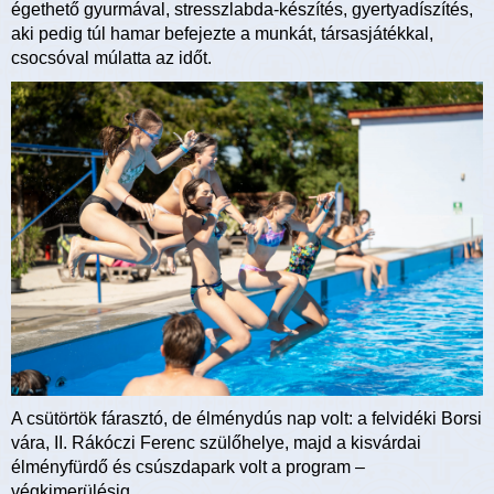
égethető gyurmával, stresszlabda-készítés, gyertyadíszítés,
aki pedig túl hamar befejezte a munkát, társasjátékkal,
csocsóval múlatta az időt.
A csütörtök fárasztó, de élménydús nap volt: a felvidéki Borsi
vára, II. Rákóczi Ferenc szülőhelye, majd a kisvárdai
élményfürdő és csúszdapark volt a program –
végkimerülésig.