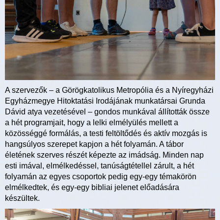
A szervezők – a Görögkatolikus Metropólia és a Nyíregyházi
Egyházmegye Hitoktatási Irodájának munkatársai Grunda
Dávid atya vezetésével – gondos munkával állították össze
a hét programjait, hogy a lelki elmélyülés mellett a
közösséggé formálás, a testi feltöltődés és aktív mozgás is
hangsúlyos szerepet kapjon a hét folyamán. A tábor
életének szerves részét képezte az imádság. Minden nap
esti imával, elmélkedéssel, tanúságtétellel zárult, a hét
folyamán az egyes csoportok pedig egy-egy témakörön
elmélkedtek, és egy-egy bibliai jelenet előadására
készültek.