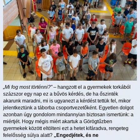
„Mi fog most történni?”
– hangzott el a gyermekek torkából
százszor egy nap ez a bűvös kérdés, de ha őszinték
akarunk maradni, mi is ugyanezt a kérdést tettük fel, mikor
jelentkeztünk a táborba csoportvezetőként. Egyetlen dolgot
azonban úgy gondolom mindannyian biztosan ismertünk: a
miértjét. Hogy mégis miért akartuk a Görögtűzben
gyermekek között eltölteni ezt a hetet kifáradva, rengeteg
felelősség súlya alatt?
„Engedjétek, és ne