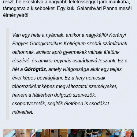
részt, belekóstolva a nagyobb felelősséggel járó munkába,
támogatva a kisebbeket. Egyikük, Galambvári Panna mesél
élményeiről:
Van egy hete a nyárnak, amikor a nagykállói Korányi
Frigyes Görögkatolikus Kollégium szobái számítanak
otthonnak, amikor apró gyermekek válnak életünk
részévé, és amikor egymás családjaivá leszünk. Ez a
hét a
Görögtűz
, amely világossága akár egy teljes
évet képes bevilágítani. Ez a hely nemcsak
táborozóként képes megváltoztatni személyeket,
hanem a háttérben dolgozó szervezők,
csoportvezetők, segítők életében is csodákat
művelhet.