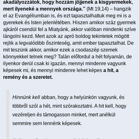
akadályozzátok, hogy hozzám jöjjenek a kisgyermekek,
mert ilyeneké a mennyek országa.”
(Mt 19,14) – hangzik
el az Evangéliumban is, és ezt tapasztalhattuk meg mi is a
gyerekek és Isten jelenlétében. Hiszen amikor száz gyermek
ajkáról csendül fel a Miatyánk, akkor valóban mindenki szíve
lángolni kezd. Mert azok az apró boldog tekintetek mögött
rejlik a legvalódibb őszinteség, amit ember tapasztalhat. De
mit teszünk akkor, amikor ezek a csodaszép szemek
könnyekkel telnek meg? Talán előfordul a hét folyamán, de
ilyenkor derül csak ki igazán, mennyi mindenre vagyunk
képesek mi, és mennyi mindenre lehet képes
a hit, a
remény és a szeretet.
Hinnünk kell
abban, hogy a helyünkön vagyunk, és
többről szól a hét, mint szórakoztatni. A hit kell, hogy
vezéreljen és támogasson minket, mert anélkül
semmire sem lennénk képesek.