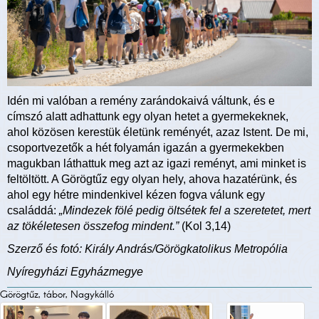
Idén mi valóban a remény zarándokaivá váltunk, és e
címszó alatt adhattunk egy olyan hetet a gyermekeknek,
ahol közösen kerestük életünk reményét, azaz Istent. De mi,
csoportvezetők a hét folyamán igazán a gyermekekben
magukban láthattuk meg azt az igazi reményt, ami minket is
feltöltött. A Görögtűz egy olyan hely, ahova hazatérünk, és
ahol egy hétre mindenkivel kézen fogva válunk egy
családdá:
„Mindezek fölé pedig öltsétek fel a szeretetet, mert
az tökéletesen összefog mindent.”
(Kol 3,14)
Szerző és fotó: Király András/Görögkatolikus Metropólia
Nyíregyházi Egyházmegye
Görögtűz, tábor, Nagykálló