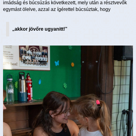
imádság és búcsúzás következett, mely után a résztvevők
egymást ölelve, azzal az ígérettel búcsúztak, hogy
„akkor jövőre ugyanitt!”