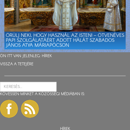
ÖRÜLJ NEKI, HOGY HASZNÁL AZ ISTEN! – ÖTVENÉVES
PAPI SZOLGÁLATÁÉRT ADOTT HÁLÁT SZABADOS
JÁNOS ATYA MÁRIAPÓCSON
ÖN ITT VAN JELENLEG:
HÍREK
VISSZA A TETEJÉRE
KÖVESSEN MINKET A KÖZÖSSÉGI MÉDIÁBAN IS:
HÍREK