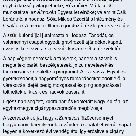
egyházközség világi elnöke; Rézműves Márk, a BCI
munkatársa, az
Álmokért
Egyesület elnöke; valamint Csiki
Lórántné, a hodászi Sója Miklós Szociális Intézmény és
Családok Átmeneti Otthona gondozó részlegének vezetője.
A zsűri különdíjjal jutalmazta a Hodászi Tanodát, és
valamennyi csapat egyedi, gravírozott ajándékot kapott,
ezzel is kifejezve a szervezők köszönetét a részvételért.
A nap végére nemcsak a tányérok, hanem a szívek is
megteltek: baráti beszélgetések, jóízű nevetések és
táncműsor színesítette a programot. A Pácsászá Együttes
gyerekcsoportja hagyományos roma táncokat adott elő, a
várakozás idejét pedig mozgással és pingpongozással
tölthették el kicsik és nagyok egyaránt.
Egész nap segített, koordinált és konferált Nagy Zoltán, az
egyházmegye cigánypasztorációs megbízottja.
A szervezők célja, hogy a
Zumaven
főzőversennyel
hagyományt teremtsenek: a vándorfakanalat elnyerő csapat
legyen a következő évi vendéglátó, így erősítve a cigány