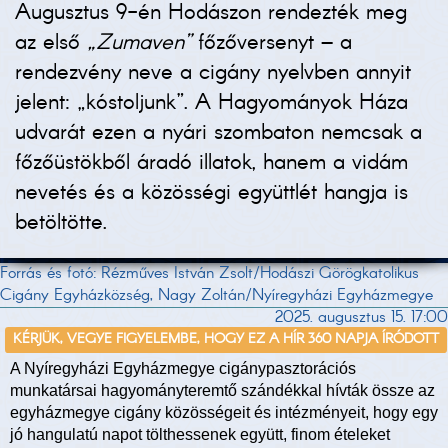
Augusztus 9-én Hodászon rendezték meg
az első
„Zumaven”
főzőversenyt – a
rendezvény neve a cigány nyelvben annyit
jelent: „kóstoljunk”. A Hagyományok Háza
udvarát ezen a nyári szombaton nemcsak a
főzőüstökből áradó illatok, hanem a vidám
nevetés és a közösségi együttlét hangja is
betöltötte.
Forrás és fotó: Rézműves István Zsolt/Hodászi Görögkatolikus
Cigány Egyházközség, Nagy Zoltán/Nyíregyházi Egyházmegye
2025. augusztus 15. 17:00
KÉRJÜK, VEGYE FIGYELEMBE, HOGY EZ A HÍR 360 NAPJA ÍRÓDOTT
A Nyíregyházi Egyházmegye cigánypasztorációs
munkatársai hagyományteremtő szándékkal hívták össze az
egyházmegye cigány közösségeit és intézményeit, hogy egy
jó hangulatú napot tölthessenek együtt, finom ételeket