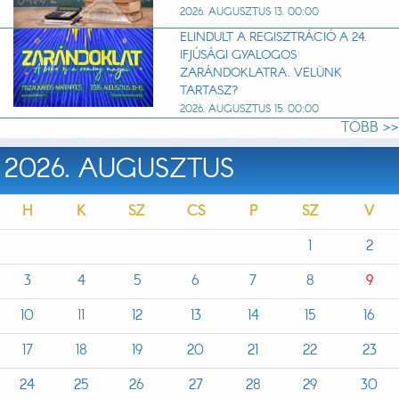
2026. AUGUSZTUS 13. 00:00
ELINDULT A REGISZTRÁCIÓ A 24.
IFJÚSÁGI GYALOGOS
ZARÁNDOKLATRA. VELÜNK
TARTASZ?
2026. AUGUSZTUS 15. 00:00
TÖBB >>
2026. AUGUSZTUS
H
K
SZ
CS
P
SZ
V
1
2
3
4
5
6
7
8
9
10
11
12
13
14
15
16
17
18
19
20
21
22
23
24
25
26
27
28
29
30