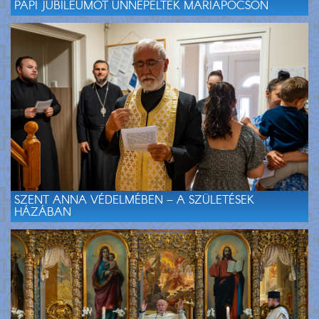
PAPI JUBILEUMOT ÜNNEPELTEK MÁRIAPÓCSON
SZENT ANNA VÉDELMÉBEN – A SZÜLETÉSEK
HÁZÁBAN