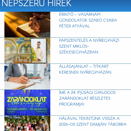
NÉPSZERŰ HÍREK
ÉRINTŐ – VASÁRNAPI
GONDOLATOK SZABÓ CSABA
PÉTER ATYÁVAL
PAPSZENTELÉS A NYÍREGYHÁZI
SZENT MIKLÓS-
SZÉKESEGYHÁZBAN
ÁLLÁSAJÁNLAT – TITKÁRT
KERESNEK NYÍREGYHÁZÁN
ÍME A 24. IFJÚSÁGI GYALOGOS
ZARÁNDOKLAT RÉSZLETES
PROGRAMJA!
HÁLÁVAL TEKINTÜNK VISSZA A
2026-OS SZENT DAMJÁN TÁBORRA