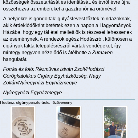
közösségek összetartását és identitását, és évről évre újra
összehozva az embereket a gasztronómia örömével.
A helyiekre is gondoltak: gulyáslevest főztek mindazoknak,
akik érdeklődőként betértek ezen a napon a Hagyományok
Házába, hogy egy tál étel mellett ők is részesei lehessenek
az eseménynek. A rendezők egész Hodászról, különösen a
cigányok lakta településrészről vártak vendégeket, így
mintegy negyven nézelődő is átélhette a
Zumaven
hangulatát.
Forrás és fotó: Rézműves István Zsolt/Hodászi
Görögkatolikus Cigány Egyházközség, Nagy
Zoltán/Nyíregyházi Egyházmegye
Nyíregyházi Egyházmegye
Hodász, cigánypasztoráció, főzőverseny