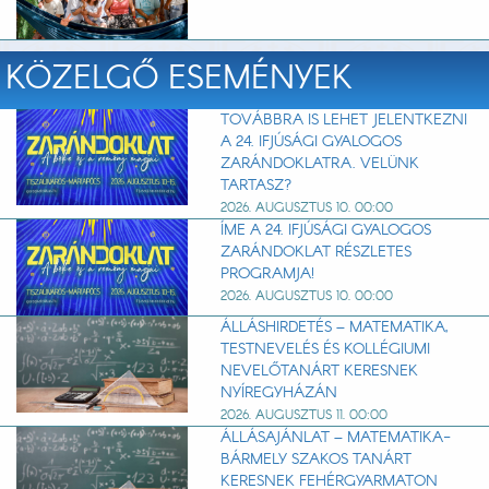
KÖZELGŐ ESEMÉNYEK
TOVÁBBRA IS LEHET JELENTKEZNI
A 24. IFJÚSÁGI GYALOGOS
ZARÁNDOKLATRA. VELÜNK
TARTASZ?
2026. AUGUSZTUS 10. 00:00
ÍME A 24. IFJÚSÁGI GYALOGOS
ZARÁNDOKLAT RÉSZLETES
PROGRAMJA!
2026. AUGUSZTUS 10. 00:00
ÁLLÁSHIRDETÉS – MATEMATIKA,
TESTNEVELÉS ÉS KOLLÉGIUMI
NEVELŐTANÁRT KERESNEK
NYÍREGYHÁZÁN
2026. AUGUSZTUS 11. 00:00
ÁLLÁSAJÁNLAT – MATEMATIKA-
BÁRMELY SZAKOS TANÁRT
KERESNEK FEHÉRGYARMATON