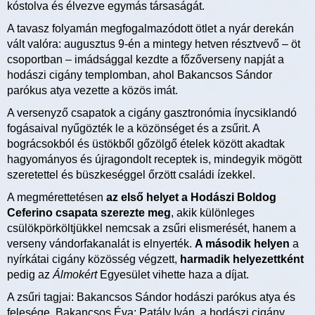
kóstolva és élvezve egymás társaságát.
A tavasz folyamán megfogalmazódott ötlet a nyár derekán
vált valóra: augusztus 9-én a mintegy hetven résztvevő – öt
csoportban – imádsággal kezdte a főzőverseny napját a
hodászi cigány templomban, ahol Bakancsos Sándor
parókus atya vezette a közös imát.
A versenyző csapatok a cigány gasztronómia ínycsiklandó
fogásaival nyűgözték le a közönséget és a zsűrit. A
bográcsokból és üstökből gőzölgő ételek között akadtak
hagyományos és újragondolt receptek is, mindegyik mögött
szeretettel és büszkeséggel őrzött családi ízekkel.
A megmérettetésen
az első helyet a Hodászi Boldog
Ceferino csapata szerezte meg
, akik különleges
csülökpörköltjükkel nemcsak a zsűri elismerését, hanem a
verseny vándorfakanalát is elnyerték.
A második helyen
a
nyírkátai cigány közösség végzett,
harmadik helyezettként
pedig az
Álmokért
Egyesület vihette haza a díjat.
A zsűri tagjai: Bakancsos Sándor hodászi parókus atya és
felesége, Bakancsos Éva; Patály Iván, a hodászi cigány