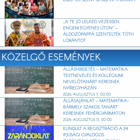
2026-OS SZENT DAMJÁN TÁBORRA
„A TE JÓ LELKED VEZESSEN
ENGEM EGYENES ÚTON” –
ÁLDOZÓPAPPÁ SZENTELTÉK TÓTH
LÓRÁNTOT
KÖZELGŐ ESEMÉNYEK
ÁLLÁSHIRDETÉS – MATEMATIKA,
TESTNEVELÉS ÉS KOLLÉGIUMI
NEVELŐTANÁRT KERESNEK
NYÍREGYHÁZÁN
2026. AUGUSZTUS 11. 00:00
ÁLLÁSAJÁNLAT – MATEMATIKA-
BÁRMELY SZAKOS TANÁRT
KERESNEK FEHÉRGYARMATON
2026. AUGUSZTUS 13. 00:00
ELINDULT A REGISZTRÁCIÓ A 24.
IFJÚSÁGI GYALOGOS