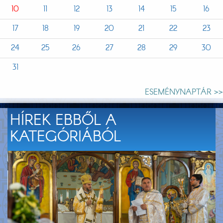
10
11
12
13
14
15
16
17
18
19
20
21
22
23
24
25
26
27
28
29
30
31
ESEMÉNYNAPTÁR >>
HÍREK EBBŐL A
KATEGÓRIÁBÓL