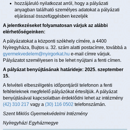
hozzájáruló nyilatkozat arról, hogy a pályázati
anyagban található személyes adatokat a pályázati
eljárással összefüggésben kezeljék
A jelentkezéseket folyamatosan várjuk az alábbi
elérhetőségeinken:
A pályázatokat a központi székhely címére, a 4400
Nyíregyháza, Bujtos u. 32. szám alatti postacímre, továbbá a
gyermekvedelem@nyirgorkat.hu
e-mail címre várjuk.
Pályázatot személyesen is be lehet nyújtani a fenti címen.
A pályázat benyújtásának határideje: 2025. szeptember
15.
A felvételi elbeszélgetés időpontjáról telefonon a fenti
feltételeknek megfelelő pályázókat értesítjük. A pályázat
benyújtásával kapcsolatban érdeklődni lehet az intézmény
(42) 310 217
vagy a
(30) 116 0502
telefonszámán.
Szent Miklós Gyermekvédelmi Intézmény
Nyíregyházi Egyházmegye