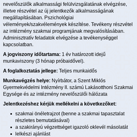
nevelőszülők alkalmassági felülvizsgálatának elvégzése,
illetve részvétel az új jelentkezők alkalmasságának
megállapításában. Pszichológiai
vélemények/szakvélemények készítése. Tevékeny részvétel
az intézmény szakmai programjának megvalósításában.
Adminisztratív feladatok elvégzése a tevékenységgel
kapcsolatban.
A jogviszony időtartama:
1 év határozott idejű
munkaviszony (3 hónap próbaidővel).
A foglalkoztatás jellege:
Teljes munkaidős
Munkavégzés helye:
Nyírbátor, a Szent Miklós
Gyermekvédelmi Intézmény II. számú Lakásotthoni Szakmai
Egysége és az intézmény nevelőszülői hálózata
Jelentkezéshez kérjük mellékelni a következőket:
szakmai önéletrajzot (benne a szakmai tapasztalat
részletes bemutatásával)
a szakirányú végzettséget igazoló oklevél másolatát
lelkészi ajánlást