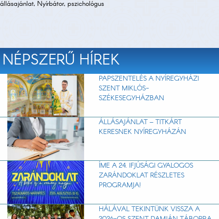
állásajánlat, Nyírbátor, pszichológus
NÉPSZERŰ HÍREK
PAPSZENTELÉS A NYÍREGYHÁZI
SZENT MIKLÓS-
SZÉKESEGYHÁZBAN
ÁLLÁSAJÁNLAT – TITKÁRT
KERESNEK NYÍREGYHÁZÁN
ÍME A 24. IFJÚSÁGI GYALOGOS
ZARÁNDOKLAT RÉSZLETES
PROGRAMJA!
HÁLÁVAL TEKINTÜNK VISSZA A