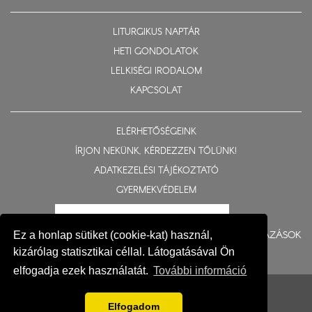
LITURGIKUS NAPTÁR
HETI GONDOLATOK
LELKISÉGI IRODALOM
KAPCSOLAT
ELÉRHETŐSÉGEINK
ÍRJON NEKÜNK, KÉRDEZZEN TŐLÜNK!
ADATKEZELÉSI TÁJÉKOZTATÓ
GYERMEKVÉDELEM
BERUHÁZÁSOK
Ez a honlap sütiket (cookie-kat) használ,
kizárólag statisztikai céllal. Látogatásával Ön
elfogadja ezek használatát.
További információ
© 2015-2026 Nyíregyházi Egyházmegye
Impresszum
Elfogadom