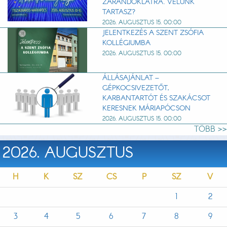
ZARÁNDOKLATRA. VELÜNK
TARTASZ?
2026. AUGUSZTUS 15. 00:00
JELENTKEZÉS A SZENT ZSÓFIA
KOLLÉGIUMBA
2026. AUGUSZTUS 15. 00:00
ÁLLÁSAJÁNLAT –
GÉPKOCSIVEZETŐT,
KARBANTARTÓT ÉS SZAKÁCSOT
KERESNEK MÁRIAPÓCSON
2026. AUGUSZTUS 15. 00:00
TÖBB >>
2026. AUGUSZTUS
H
K
SZ
CS
P
SZ
V
1
2
3
4
5
6
7
8
9