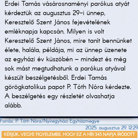
Erdei Tamás vásárosnaményi parókus atyát
kérdeztük az augusztus 29-i ünnep,
Keresztelő Szent János fejevételének
emléknapja kapcsán. Milyen is volt
Keresztelő Szent János, mire tanít bennünket
élete, halála, példája, mi az ünnep üzenete
az egyházi év küszöbén – mindezt és még
sok mást megtudhatunk a parókus atyával
készült beszélgetésből. Erdei Tamás
görögkatolikus papot P. Tóth Nóra kérdezte.
A beszélgetés egy részletét olvashatja
alább.
Forrás: P. Tóth Nóra/Nyíregyházi Egyházmegye
2025. augusztus 29. 12:29
KÉRJÜK, VEGYE FIGYELEMBE, HOGY EZ A HÍR 343 NAPJA ÍRÓDOTT