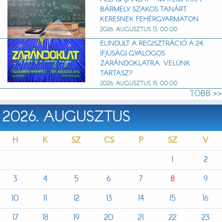
BÁRMELY SZAKOS TANÁRT
KERESNEK FEHÉRGYARMATON
2026. AUGUSZTUS 13. 00:00
ELINDULT A REGISZTRÁCIÓ A 24.
IFJÚSÁGI GYALOGOS
ZARÁNDOKLATRA. VELÜNK
TARTASZ?
2026. AUGUSZTUS 15. 00:00
TÖBB >>
2026. AUGUSZTUS
H
K
SZ
CS
P
SZ
V
1
2
3
4
5
6
7
8
9
10
11
12
13
14
15
16
17
18
19
20
21
22
23