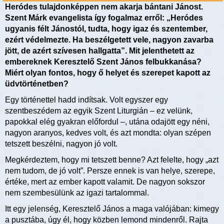
Heródes tulajdonképpen nem akarja bántani Jánost.
Szent Márk evangelista így fogalmaz erről: „Heródes
ugyanis félt Jánostól, tudta, hogy igaz és szentember,
ezért védelmezte. Ha beszélgetett vele, nagyon zavarba
jött, de azért szívesen hallgatta”. Mit jelenthetett az
embereknek Keresztelő Szent János felbukkanása?
Miért olyan fontos, hogy ő helyet és szerepet kapott az
üdvtörténetben?
Egy történettel hadd indítsak. Volt egyszer egy
szentbeszédem az egyik Szent Liturgián – ez velünk,
papokkal elég gyakran előfordul –, utána odajött egy néni,
nagyon aranyos, kedves volt, és azt mondta: olyan szépen
tetszett beszélni, nagyon jó volt.
Megkérdeztem, hogy mi tetszett benne? Azt felelte, hogy „azt
nem tudom, de jó volt”. Persze ennek is van helye, szerepe,
értéke, mert az ember kapott valamit. De nagyon sokszor
nem szembesülünk az igazi tartalommal.
Itt egy jelenség, Keresztelő János a maga valójában: kimegy
a pusztába, úgy él, hogy közben lemond mindenről. Rajta