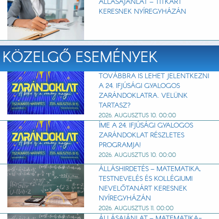
ÁLLÁSAJÁNLAT – TITKÁRT
KERESNEK NYÍREGYHÁZÁN
KÖZELGŐ ESEMÉNYEK
TOVÁBBRA IS LEHET JELENTKEZNI
A 24. IFJÚSÁGI GYALOGOS
ZARÁNDOKLATRA. VELÜNK
TARTASZ?
2026. AUGUSZTUS 10. 00:00
ÍME A 24. IFJÚSÁGI GYALOGOS
ZARÁNDOKLAT RÉSZLETES
PROGRAMJA!
2026. AUGUSZTUS 10. 00:00
ÁLLÁSHIRDETÉS – MATEMATIKA,
TESTNEVELÉS ÉS KOLLÉGIUMI
NEVELŐTANÁRT KERESNEK
NYÍREGYHÁZÁN
2026. AUGUSZTUS 11. 00:00
ÁLLÁSAJÁNLAT – MATEMATIKA-