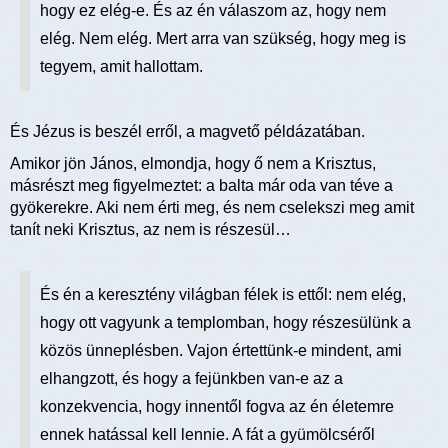
hogy ez elég-e. És az én válaszom az, hogy nem
elég. Nem elég. Mert arra van szükség, hogy meg is
tegyem, amit hallottam.
És Jézus is beszél erről, a magvető példázatában.
Amikor jön János, elmondja, hogy ő nem a Krisztus,
másrészt meg figyelmeztet: a balta már oda van téve a
gyökerekre. Aki nem érti meg, és nem cselekszi meg amit
tanít neki Krisztus, az nem is részesül…
És én a keresztény világban félek is ettől: nem elég,
hogy ott vagyunk a templomban, hogy részesülünk a
közös ünneplésben. Vajon értettünk-e mindent, ami
elhangzott, és hogy a fejünkben van-e az a
konzekvencia, hogy innentől fogva az én életemre
ennek hatással kell lennie. A fát a gyümölcséről