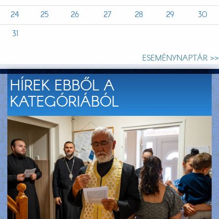
24
25
26
27
28
29
30
31
ESEMÉNYNAPTÁR >>
HÍREK EBBŐL A
KATEGÓRIÁBÓL