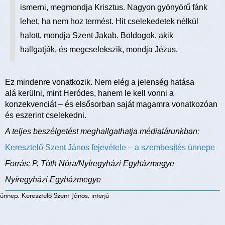
ismerni, megmondja Krisztus. Nagyon gyönyörű fánk
lehet, ha nem hoz termést. Hit cselekedetek nélkül
halott, mondja Szent Jakab. Boldogok, akik
hallgatják, és megcselekszik, mondja Jézus.
Ez mindenre vonatkozik. Nem elég a jelenség hatása
alá kerülni, mint Heródes, hanem le kell vonni a
konzekvenciát – és elsősorban saját magamra vonatkozóan
és eszerint cselekedni.
A teljes beszélgetést meghallgathatja médiatárunkban:
Keresztelő Szent János fejevétele – a szembesítés ünnepe
Forrás: P. Tóth Nóra/Nyíregyházi Egyházmegye
Nyíregyházi Egyházmegye
ünnep, Keresztelő Szent János, interjú