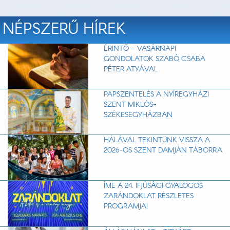
NÉPSZERŰ HÍREK
ÉRINTŐ – VASÁRNAPI
GONDOLATOK SZABÓ CSABA
PÉTER ATYÁVAL
PAPSZENTELÉS A NYÍREGYHÁZI
SZENT MIKLÓS-
SZÉKESEGYHÁZBAN
HÁLÁVAL TEKINTÜNK VISSZA A
2026-OS SZENT DAMJÁN TÁBORRA
ÍME A 24. IFJÚSÁGI GYALOGOS
ZARÁNDOKLAT RÉSZLETES
PROGRAMJA!