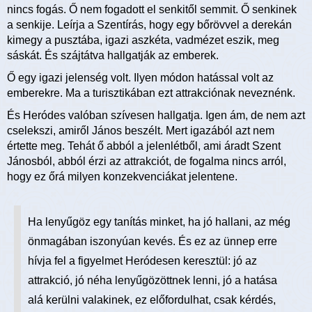
nincs fogás. Ő nem fogadott el senkitől semmit. Ő senkinek
a senkije. Leírja a Szentírás, hogy egy bőrövvel a derekán
kimegy a pusztába, igazi aszkéta, vadmézet eszik, meg
sáskát. És szájtátva hallgatják az emberek.
Ő egy igazi jelenség volt. Ilyen módon hatással volt az
emberekre. Ma a turisztikában ezt attrakciónak neveznénk.
És Heródes valóban szívesen hallgatja. Igen ám, de nem azt
cselekszi, amiről János beszélt. Mert igazából azt nem
értette meg. Tehát ő abból a jelenlétből, ami áradt Szent
Jánosból, abból érzi az attrakciót, de fogalma nincs arról,
hogy ez őrá milyen konzekvenciákat jelentene.
Ha lenyűgöz egy tanítás minket, ha jó hallani, az még
önmagában iszonyúan kevés. És ez az ünnep erre
hívja fel a figyelmet Heródesen keresztül: jó az
attrakció, jó néha lenyűgözöttnek lenni, jó a hatása
alá kerülni valakinek, ez előfordulhat, csak kérdés,