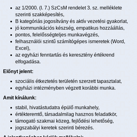
az 1/2000. (I. 7.) SzCsM rendelet 3. sz. melléklete
szerinti szakképesítés,
B kategóriás jogosítvány és aktív vezetési gyakorlat,
jó kommunikációs készség, empatikus hozzáállás,
pontos, felelősségteljes munkavégzés,
felhasználói szintű számítógépes ismeretek (Word,
Excel),
az egyházi fenntartás és keresztény értékrend
elfogadása.
Előnyt jelent:
szociális étkeztetés területén szerzett tapasztalat,
egyházi intézményben végzett korábbi munka.
Amit kínálunk:
stabil, hivatástudatra épülő munkahely,
értékteremtő, társadalmilag hasznos feladatkör,
támogató szakmai közeg, fejlődési lehetőség,
jogszabályi keretek szerinti bérezés.