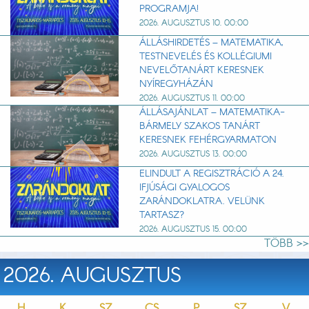
PROGRAMJA!
2026. AUGUSZTUS 10. 00:00
ÁLLÁSHIRDETÉS – MATEMATIKA,
TESTNEVELÉS ÉS KOLLÉGIUMI
NEVELŐTANÁRT KERESNEK
NYÍREGYHÁZÁN
2026. AUGUSZTUS 11. 00:00
ÁLLÁSAJÁNLAT – MATEMATIKA-
BÁRMELY SZAKOS TANÁRT
KERESNEK FEHÉRGYARMATON
2026. AUGUSZTUS 13. 00:00
ELINDULT A REGISZTRÁCIÓ A 24.
IFJÚSÁGI GYALOGOS
ZARÁNDOKLATRA. VELÜNK
TARTASZ?
2026. AUGUSZTUS 15. 00:00
TÖBB >>
2026. AUGUSZTUS
H
K
SZ
CS
P
SZ
V