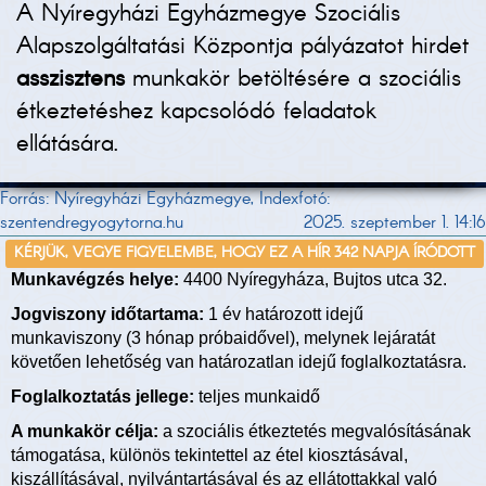
A Nyíregyházi Egyházmegye Szociális
Alapszolgáltatási Központja pályázatot hirdet
asszisztens
munkakör betöltésére a szociális
étkeztetéshez kapcsolódó feladatok
ellátására.
Forrás: Nyíregyházi Egyházmegye, Indexfotó:
szentendregyogytorna.hu
2025. szeptember 1. 14:16
KÉRJÜK, VEGYE FIGYELEMBE, HOGY EZ A HÍR 342 NAPJA ÍRÓDOTT
Munkavégzés helye:
4400 Nyíregyháza, Bujtos utca 32.
Jogviszony időtartama:
1 év határozott idejű
munkaviszony (3 hónap próbaidővel), melynek lejáratát
követően lehetőség van határozatlan idejű foglalkoztatásra.
Foglalkoztatás jellege:
teljes munkaidő
A munkakör célja:
a szociális étkeztetés megvalósításának
támogatása, különös tekintettel az étel kiosztásával,
kiszállításával, nyilvántartásával és az ellátottakkal való