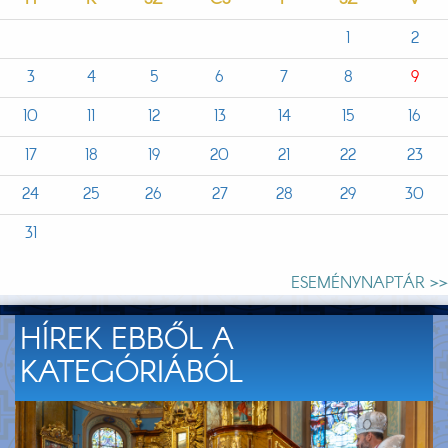
1
2
3
4
5
6
7
8
9
10
11
12
13
14
15
16
17
18
19
20
21
22
23
24
25
26
27
28
29
30
31
ESEMÉNYNAPTÁR >>
HÍREK EBBŐL A
KATEGÓRIÁBÓL