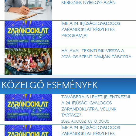
KERESNEK NYÍREGYHÁZÁN
ÍME A 24. IFJÚSÁGI GYALOGOS
ZARÁNDOKLAT RÉSZLETES
PROGRAMJA!
HÁLÁVAL TEKINTÜNK VISSZA A
2026-OS SZENT DAMJÁN TÁBORRA
KÖZELGŐ ESEMÉNYEK
TOVÁBBRA IS LEHET JELENTKEZNI
A 24. IFJÚSÁGI GYALOGOS
ZARÁNDOKLATRA. VELÜNK
TARTASZ?
2026. AUGUSZTUS 10. 00:00
ÍME A 24. IFJÚSÁGI GYALOGOS
ZARÁNDOKLAT RÉSZLETES