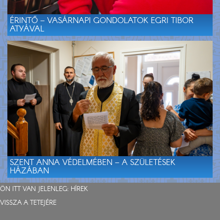
ÉRINTŐ – VASÁRNAPI GONDOLATOK EGRI TIBOR
ATYÁVAL
SZENT ANNA VÉDELMÉBEN – A SZÜLETÉSEK
HÁZÁBAN
ÖN ITT VAN JELENLEG:
HÍREK
VISSZA A TETEJÉRE