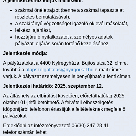
A jelentkezéshez kérjük mellékelni:
szakmai önéletrajzot (benne a szakmai tapasztalat
részletes bemutatásával),
a szakirányú végzettséget igazoló oklevél másolatát,
lelkészi ajánlást,
hozzájáruló nyilatkozatot a személyes adatok
pályázati eljárás során történő kezeléséhez.
Jelentkezés módja:
A pályázatokat a 4400 Nyíregyháza, Bujtos utca 32. címre,
továbbá a
alapszolgaltatas@nyirgorkat.hu
e-mail címre
várjuk. A pályázat személyesen is benyújtható a fenti címen.
Jelentkezési határidő: 2025. szeptember 12.
Az álláshely az elbírálást követően, előreláthatólag 2025.
október 01-jétől betölthető. A felvételi elbeszélgetés
időpontjáról telefonon értesítjük a feltételeknek megfelelő
pályázókat.
Érdeklődni az intézményvezető 06(30) 247-28-41
telefonszámán lehet.