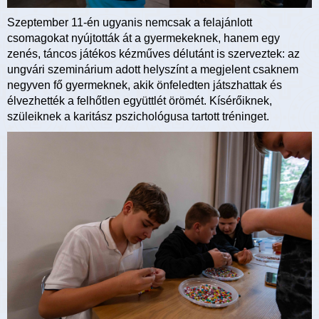
Szeptember 11-én ugyanis nemcsak a felajánlott
csomagokat nyújtották át a gyermekeknek, hanem egy
zenés, táncos játékos kézműves délutánt is szerveztek: az
ungvári szeminárium adott helyszínt a megjelent csaknem
negyven fő gyermeknek, akik önfeledten játszhattak és
élvezhették a felhőtlen együttlét örömét. Kísérőiknek,
szüleiknek a karitász pszichológusa tartott tréninget.