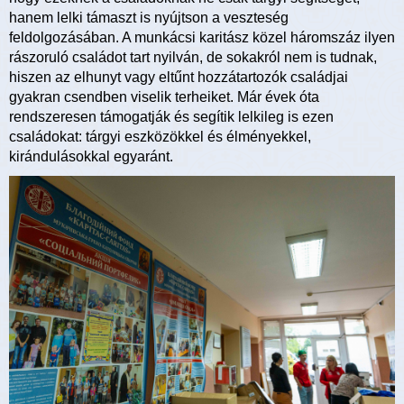
hanem lelki támaszt is nyújtson a veszteség
feldolgozásában. A munkácsi karitász közel háromszáz ilyen
rászoruló családot tart nyilván, de sokakról nem is tudnak,
hiszen az elhunyt vagy eltűnt hozzátartozók családjai
gyakran csendben viselik terheiket. Már évek óta
rendszeresen támogatják és segítik lelkileg is ezen
családokat: tárgyi eszközökkel és élményekkel,
kirándulásokkal egyaránt.