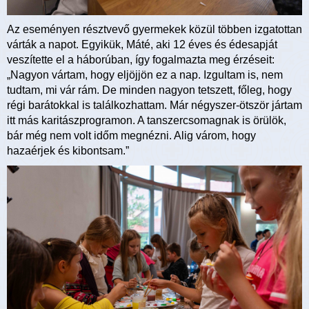
Az eseményen résztvevő gyermekek közül többen izgatottan
várták a napot. Egyikük, Máté, aki 12 éves és édesapját
veszítette el a háborúban, így fogalmazta meg érzéseit:
„Nagyon vártam, hogy eljöjjön ez a nap. Izgultam is, nem
tudtam, mi vár rám. De minden nagyon tetszett, főleg, hogy
régi barátokkal is találkozhattam. Már négyszer-ötször jártam
itt más karitászprogramon. A tanszercsomagnak is örülök,
bár még nem volt időm megnézni. Alig várom, hogy
hazaérjek és kibontsam.”