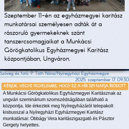
Szeptember 11-én az egyházmegyei karitász
munkatársai személyesen adták át a
rászoruló gyermekeknek szánt
tanszercsomagjaikat a Munkácsi
Görögkatolikus Egyházmegyei Karitász
központjában, Ungváron.
Szöveg és fotó: P. Tóth Nóra/Nyíregyházi Egyházmegye
2025. szeptember 17. 09:30
KÉRJÜK, VEGYE FIGYELEMBE, HOGY EZ A HÍR 329 NAPJA ÍRÓDOTT
A Munkácsi Görögkatolikus Egyházmegyei Karitásznak az
ungvári szeminárium szomszédságában található a
központja. Ide érkeztek meg Nyíregyházáról telepakolt
kisbusszal a Nyíregyházi Egyházmegyei Karitász
munkatársai: Obbágy Vera karitászigazgató és Pásztor
Gergely helyettes.