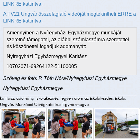
LINKRE kattintva.
A TV21 Ungvár összefaglaló videóját megtekintheti ERRE a
LINKRE kattintva.
Amennyiben a Nyíregyházi Egyházmegye munkáját
szeretné támogatni, az alábbi számlaszámra szeretettel
és köszönettel fogadjuk adományát:
Nyíregyházi Egyházmegyei Karitász
10702071-69264122-51100005
Szöveg és fotó: P. Tóth Nóra/Nyíregyházi Egyházmegye
Nyíregyházi Egyházmegye
karitász, adomány, iskolakezdés, legyen öröm az iskolakezdés, iskola,
Ungvár, Munkácsi Görögkatolikus Egyházmegye