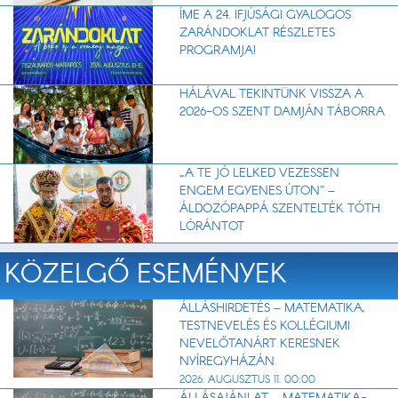
ÍME A 24. IFJÚSÁGI GYALOGOS
ZARÁNDOKLAT RÉSZLETES
PROGRAMJA!
HÁLÁVAL TEKINTÜNK VISSZA A
2026-OS SZENT DAMJÁN TÁBORRA
„A TE JÓ LELKED VEZESSEN
ENGEM EGYENES ÚTON” –
ÁLDOZÓPAPPÁ SZENTELTÉK TÓTH
LÓRÁNTOT
KÖZELGŐ ESEMÉNYEK
ÁLLÁSHIRDETÉS – MATEMATIKA,
TESTNEVELÉS ÉS KOLLÉGIUMI
NEVELŐTANÁRT KERESNEK
NYÍREGYHÁZÁN
2026. AUGUSZTUS 11. 00:00
ÁLLÁSAJÁNLAT – MATEMATIKA-