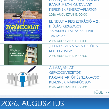
BÁRMELY SZAKOS TANÁRT
KERESNEK FEHÉRGYARMATON
2026. AUGUSZTUS 13. 00:00
ELINDULT A REGISZTRÁCIÓ A 24.
IFJÚSÁGI GYALOGOS
ZARÁNDOKLATRA. VELÜNK
TARTASZ?
2026. AUGUSZTUS 15. 00:00
JELENTKEZÉS A SZENT ZSÓFIA
KOLLÉGIUMBA
2026. AUGUSZTUS 15. 00:00
ÁLLÁSAJÁNLAT –
GÉPKOCSIVEZETŐT,
KARBANTARTÓT ÉS SZAKÁCSOT
KERESNEK MÁRIAPÓCSON
2026. AUGUSZTUS 15. 00:00
TÖBB >>
2026. AUGUSZTUS