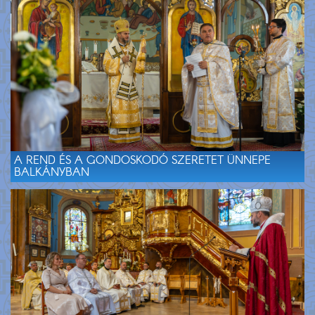
A REND ÉS A GONDOSKODÓ SZERETET ÜNNEPE
BALKÁNYBAN