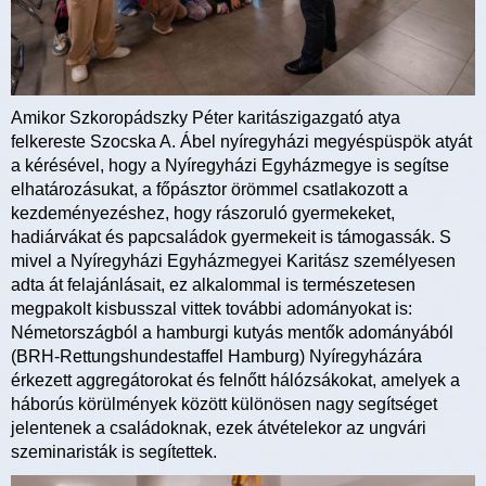
Amikor Szkoropádszky Péter karitászigazgató atya
felkereste Szocska A. Ábel nyíregyházi megyéspüspök atyát
a kérésével, hogy a Nyíregyházi Egyházmegye is segítse
elhatározásukat, a főpásztor örömmel csatlakozott a
kezdeményezéshez, hogy rászoruló gyermekeket,
hadiárvákat és papcsaládok gyermekeit is támogassák. S
mivel a Nyíregyházi Egyházmegyei Karitász személyesen
adta át felajánlásait, ez alkalommal is természetesen
megpakolt kisbusszal vittek további adományokat is:
Németországból a hamburgi kutyás mentők adományából
(BRH-Rettungshundestaffel Hamburg) Nyíregyházára
érkezett aggregátorokat és felnőtt hálózsákokat, amelyek a
háborús körülmények között különösen nagy segítséget
jelentenek a családoknak, ezek átvételekor az ungvári
szeminaristák is segítettek.