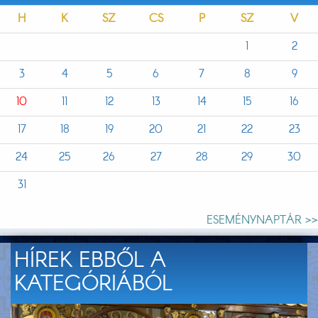
H
K
SZ
CS
P
SZ
V
1
2
3
4
5
6
7
8
9
10
11
12
13
14
15
16
17
18
19
20
21
22
23
24
25
26
27
28
29
30
31
ESEMÉNYNAPTÁR >>
HÍREK EBBŐL A
KATEGÓRIÁBÓL