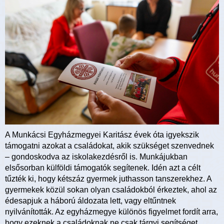
A Munkácsi Egyházmegyei Karitász évek óta igyekszik
támogatni azokat a családokat, akik szükséget szenvednek
– gondoskodva az iskolakezdésről is. Munkájukban
elsősorban külföldi támogatók segítenek. Idén azt a célt
tűzték ki, hogy kétszáz gyermek juthasson tanszerekhez. A
gyermekek közül sokan olyan családokból érkeztek, ahol az
édesapjuk a háború áldozata lett, vagy eltűntnek
nyilvánították. Az egyházmegye különös figyelmet fordít arra,
hogy ezeknek a családoknak ne csak tárgyi segítséget,