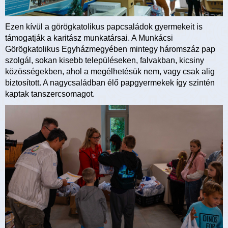
Ezen kívül a görögkatolikus papcsaládok gyermekeit is
támogatják a karitász munkatársai. A Munkácsi
Görögkatolikus Egyházmegyében mintegy háromszáz pap
szolgál, sokan kisebb településeken, falvakban, kicsiny
közösségekben, ahol a megélhetésük nem, vagy csak alig
biztosított. A nagycsaládban élő papgyermekek így szintén
kaptak tanszercsomagot.