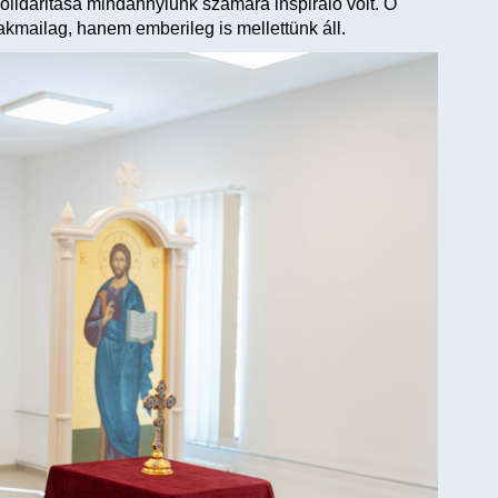
zolidaritása mindannyiunk számára inspiráló volt. Ő
akmailag, hanem emberileg is mellettünk áll.