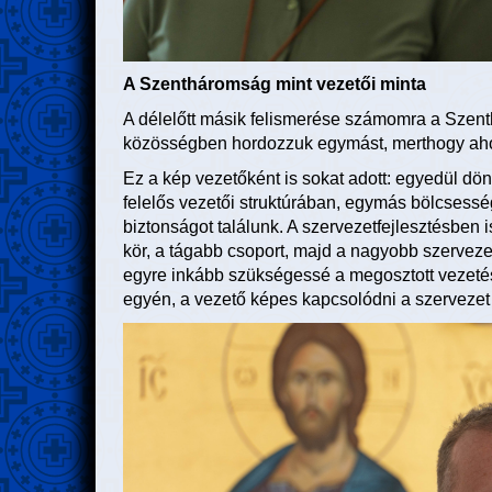
A Szentháromság mint vezetői minta
A délelőtt másik felismerése számomra a Szent
közösségben hordozzuk egymást, merthogy ahol
Ez a kép vezetőként is sokat adott: egyedül dö
felelős vezetői struktúrában, egymás bölcsesség
biztonságot találunk. A szervezetfejlesztésben 
kör, a tágabb csoport, majd a nagyobb szervez
egyre inkább szükségessé a megosztott vezetés
egyén, a vezető képes kapcsolódni a szervezet 