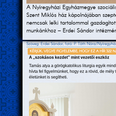
A Nyíregyházi Egyházmegye szociális 
Szent Miklós ház kápolnájában szept
nemcsak lelki tartalommal gazdagítot
munkánkhoz – Erdei Sándor intézmén
Szöveg: Erdei Sándor, fotó: P. Tóth Nóra/Nyíregy
KÉRJÜK, VEGYE FIGYELEMBE, HOGY EZ A HÍR 322 
A „szokásos kezdet” mint vezetői eszköz
Tamás atya a görögkatolikus liturgia egyik minde
hívta fel figyelmünket, hogy ez a rövid, de mél
életünket is segítheti.