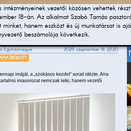
intézményeinek vezetői közösen vehettek részt e
ember 18-án. Az alkalmat Szabó Tamás pasztoráli
t minket, hanem eszközt és új munkatársat is aj
yvezető beszámolója következik.
házi Egyházmegye
2025. szeptember 18. 22:20
NAPJA ÍRÓDOTT
nnapi imáját, a „szokásos kezdet” sorait idézte. Arra
y tartalmú imasorozat nemcsak lelki, hanem vezetői