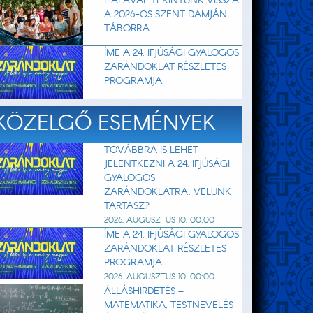
HÁLÁVAL TEKINTÜNK VISSZA
A 2026-OS SZENT DAMJÁN
TÁBORRA
ÍME A 24. IFJÚSÁGI GYALOGOS
ZARÁNDOKLAT RÉSZLETES
PROGRAMJA!
KÖZELGŐ ESEMÉNYEK
TOVÁBBRA IS LEHET
JELENTKEZNI A 24. IFJÚSÁGI
GYALOGOS
ZARÁNDOKLATRA. VELÜNK
TARTASZ?
2026. AUGUSZTUS 10. 00:00
ÍME A 24. IFJÚSÁGI GYALOGOS
ZARÁNDOKLAT RÉSZLETES
PROGRAMJA!
2026. AUGUSZTUS 10. 00:00
ÁLLÁSHIRDETÉS –
MATEMATIKA, TESTNEVELÉS