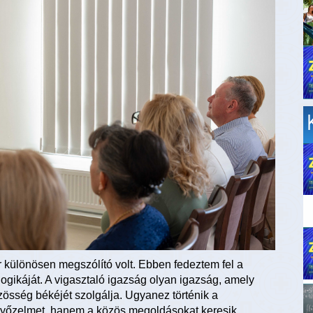
 különösen megszólító volt. Ebben fedeztem fel a
gikáját. A vigasztaló igazság olyan igazság, amely
sség békéjét szolgálja. Ugyanez történik a
győzelmet, hanem a közös megoldásokat keresik.