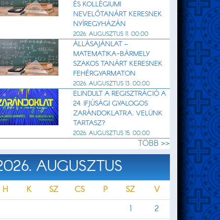
ÉS KOLLÉGIUMI
NEVELŐTANÁRT KERESNEK
NYÍREGYHÁZÁN
2026. AUGUSZTUS 11. 00:00
ÁLLÁSAJÁNLAT –
MATEMATIKA-BÁRMELY
SZAKOS TANÁRT KERESNEK
FEHÉRGYARMATON
2026. AUGUSZTUS 13. 00:00
ELINDULT A REGISZTRÁCIÓ A
24. IFJÚSÁGI GYALOGOS
ZARÁNDOKLATRA. VELÜNK
TARTASZ?
2026. AUGUSZTUS 15. 00:00
TÖBB >>
2026. AUGUSZTUS
H
K
SZ
CS
P
SZ
V
1
2