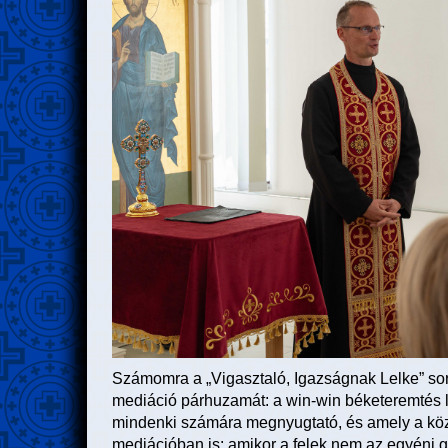
Számomra a „Vigasztaló, Igazságnak Lelke” sor
mediáció párhuzamát: a win-win béketeremtés lo
mindenki számára megnyugtató, és amely a közö
mediációban is: amikor a felek nem az egyéni 