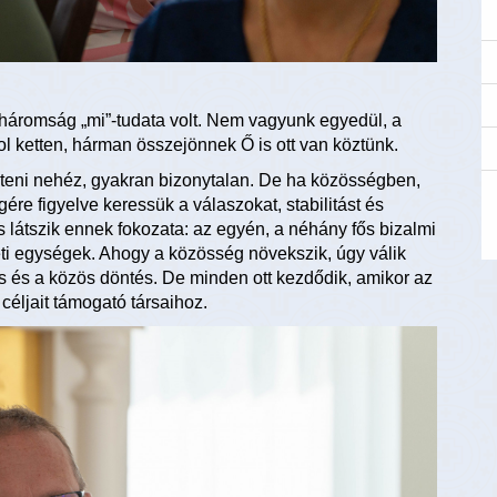
háromság „mi”-tudata volt. Nem vagyunk egyedül, a
 ketten, hárman összejönnek Ő is ott van köztünk.
nteni nehéz, gyakran bizonytalan. De ha közösségben,
ére figyelve keressük a válaszokat, stabilitást és
is látszik ennek fokozata: az egyén, a néhány fős bizalmi
eti egységek. Ahogy a közösség növekszik, úgy válik
 és a közös döntés. De minden ott kezdődik, amikor az
céljait támogató társaihoz.