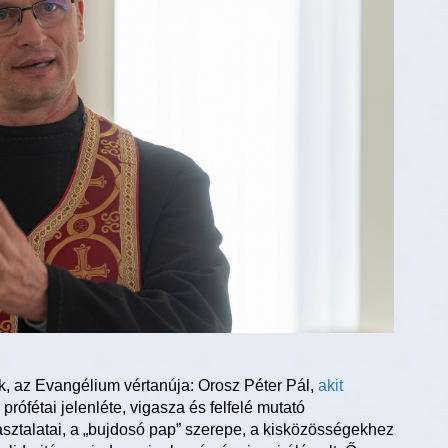
k, az Evangélium vértanúja: Orosz Péter Pál,
akit
 prófétai jelenléte, vigasza és felfelé mutató
asztalatai, a „bujdosó pap” szerepe, a kisközösségekhez