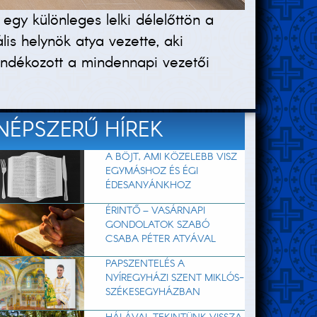
gy különleges lelki délelőttön a
s helynök atya vezette, aki
ándékozott a mindennapi vezetői
NÉPSZERŰ HÍREK
A BÖJT, AMI KÖZELEBB VISZ
EGYMÁSHOZ ÉS ÉGI
ÉDESANYÁNKHOZ
ÉRINTŐ – VASÁRNAPI
GONDOLATOK SZABÓ
CSABA PÉTER ATYÁVAL
PAPSZENTELÉS A
NYÍREGYHÁZI SZENT MIKLÓS-
SZÉKESEGYHÁZBAN