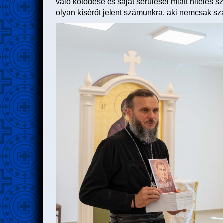
való kötődése és saját sérülései miatt hiteles s
olyan kísérőt jelent számunkra, aki nemcsak sz