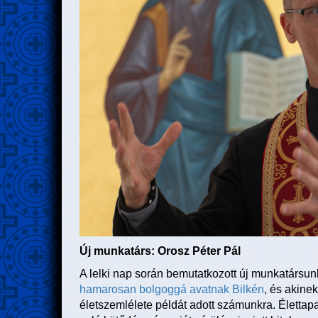
Új munkatárs: Orosz Péter Pál
A lelki nap során bemutatkozott új munkatársun
hamarosan bolgoggá avatnak Bilkén
, és akinek
életszemlélete példát adott számunkra. Élettap